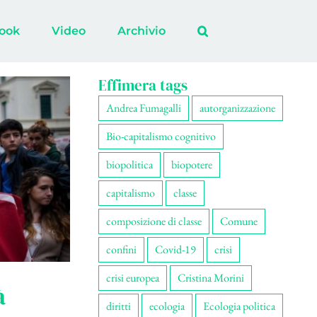
ook
Video
Archivio
Effimera tags
Andrea Fumagalli
autorganizzazione
Bio-capitalismo cognitivo
biopolitica
biopotere
capitalismo
classe
composizione di classe
Comune
confini
Covid-19
crisi
crisi europea
Cristina Morini
à
diritti
ecologia
Ecologia politica