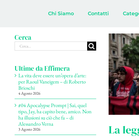
Salta
al
Chi Siamo
Contatti
Categ
contenuto
Cerca
Cerca
per:
Ultime da Effimera
La vita deve essere un’opera d’arte:
per Raoul Vaneigem – di Roberto
Brioschi
4 Agosto 2026
#04 Apocalypse Prompt | Sai, quel
tipo, Jay, ha capito bene, amico. Non
ha illusioni su ciò che fa – di
Alessandro Verna
La leg
3 Agosto 2026