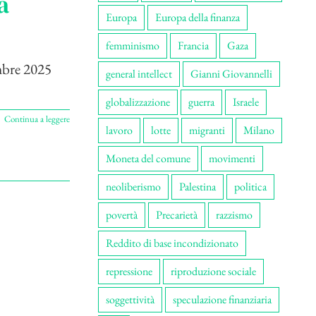
a
Europa
Europa della finanza
femminismo
Francia
Gaza
mbre 2025
general intellect
Gianni Giovannelli
globalizzazione
guerra
Israele
Continua a leggere
lavoro
lotte
migranti
Milano
Moneta del comune
movimenti
neoliberismo
Palestina
politica
povertà
Precarietà
razzismo
Reddito di base incondizionato
repressione
riproduzione sociale
soggettività
speculazione finanziaria