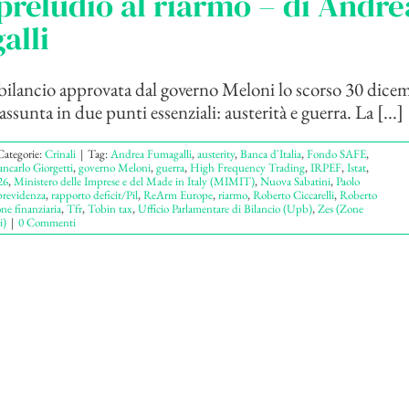
reludio al riarmo – di Andre
alli
bilancio approvata dal governo Meloni lo scorso 30 dice
assunta in due punti essenziali: austerità e guerra. La [...]
Categorie:
Crinali
|
Tag:
Andrea Fumagalli
,
austerity
,
Banca d'Italia
,
Fondo SAFE
,
ancarlo Giorgetti
,
governo Meloni
,
guerra
,
High Frequency Trading
,
IRPEF
,
Istat
,
26
,
Ministero delle Imprese e del Made in Italy (MIMIT)
,
Nuova Sabatini
,
Paolo
previdenza
,
rapporto deficit/Pil
,
ReArm Europe
,
riarmo
,
Roberto Ciccarelli
,
Roberto
ne finanziaria
,
Tfr
,
Tobin tax
,
Ufficio Parlamentare di Bilancio (Upb)
,
Zes (Zone
i)
|
0 Commenti