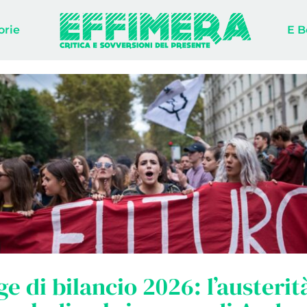
orie
E B
ge di bilancio 2026: l’austerit