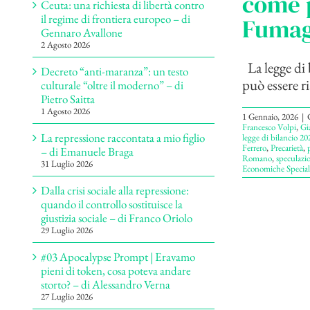
come p
Ceuta: una richiesta di libertà contro
il regime di frontiera europeo – di
Fumag
Gennaro Avallone
2 Agosto 2026
La legge di 
Decreto “anti-maranza”: un testo
può essere ri
culturale “oltre il moderno” – di
Pietro Saitta
1 Agosto 2026
1 Gennaio, 2026
|
Francesco Volpi
,
Gi
La repressione raccontata a mio figlio
legge di bilancio 20
Ferrero
,
Precarietà
,
– di Emanuele Braga
Romano
,
speculazio
31 Luglio 2026
Economiche Special
Dalla crisi sociale alla repressione:
quando il controllo sostituisce la
giustizia sociale – di Franco Oriolo
29 Luglio 2026
#03 Apocalypse Prompt | Eravamo
pieni di token, cosa poteva andare
storto? – di Alessandro Verna
27 Luglio 2026