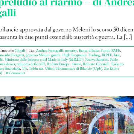
reludio al riarmo – di Andre
alli
bilancio approvata dal governo Meloni lo scorso 30 dice
assunta in due punti essenziali: austerità e guerra. La [...]
Categorie:
Crinali
|
Tag:
Andrea Fumagalli
,
austerity
,
Banca d'Italia
,
Fondo SAFE
,
ancarlo Giorgetti
,
governo Meloni
,
guerra
,
High Frequency Trading
,
IRPEF
,
Istat
,
26
,
Ministero delle Imprese e del Made in Italy (MIMIT)
,
Nuova Sabatini
,
Paolo
previdenza
,
rapporto deficit/Pil
,
ReArm Europe
,
riarmo
,
Roberto Ciccarelli
,
Roberto
ne finanziaria
,
Tfr
,
Tobin tax
,
Ufficio Parlamentare di Bilancio (Upb)
,
Zes (Zone
i)
|
0 Commenti