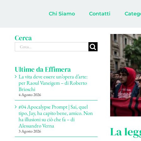
Salta
al
Chi Siamo
Contatti
Categ
contenuto
Cerca
Cerca
per:
Ultime da Effimera
La vita deve essere un’opera d’arte:
per Raoul Vaneigem – di Roberto
Brioschi
4 Agosto 2026
#04 Apocalypse Prompt | Sai, quel
tipo, Jay, ha capito bene, amico. Non
ha illusioni su ciò che fa – di
Alessandro Verna
La leg
3 Agosto 2026