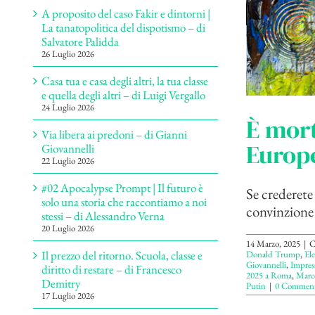
A proposito del caso Fakir e dintorni |
La tanatopolitica del dispotismo – di
Salvatore Palidda
26 Luglio 2026
Casa tua e casa degli altri, la tua classe
e quella degli altri – di Luigi Vergallo
24 Luglio 2026
È mort
Via libera ai predoni – di Gianni
Europe
Giovannelli
22 Luglio 2026
#02 Apocalypse Prompt | Il futuro è
Se crederete
solo una storia che raccontiamo a noi
convinzione c
stessi – di Alessandro Verna
20 Luglio 2026
14 Marzo, 2025
|
C
Il prezzo del ritorno. Scuola, classe e
Donald Trump
,
Ele
Giovannelli
,
Impres
diritto di restare – di Francesco
2025 a Roma
,
Marce
Demitry
Putin
|
0 Comment
17 Luglio 2026