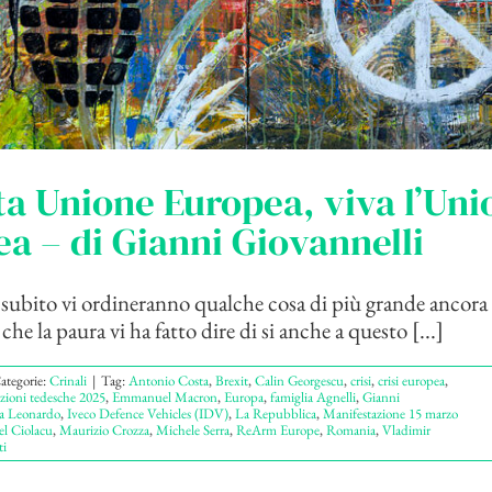
a Unione Europea, viva l’Uni
a – di Gianni Giovannelli
 subito vi ordineranno qualche cosa di più grande ancora 
he la paura vi ha fatto dire di si anche a questo [...]
ategorie:
Crinali
|
Tag:
Antonio Costa
,
Brexit
,
Calin Georgescu
,
crisi
,
crisi europea
,
zioni tedesche 2025
,
Emmanuel Macron
,
Europa
,
famiglia Agnelli
,
Gianni
a Leonardo
,
Iveco Defence Vehicles (IDV)
,
La Repubblica
,
Manifestazione 15 marzo
l Ciolacu
,
Maurizio Crozza
,
Michele Serra
,
ReArm Europe
,
Romania
,
Vladimir
i