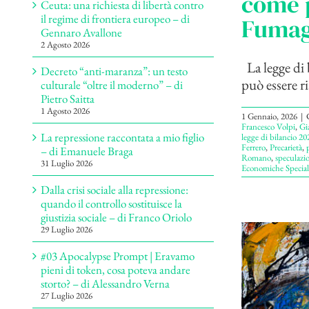
come p
Ceuta: una richiesta di libertà contro
il regime di frontiera europeo – di
Fumag
Gennaro Avallone
2 Agosto 2026
La legge di 
Decreto “anti-maranza”: un testo
può essere ri
culturale “oltre il moderno” – di
Pietro Saitta
1 Agosto 2026
1 Gennaio, 2026
|
Francesco Volpi
,
Gi
La repressione raccontata a mio figlio
legge di bilancio 20
Ferrero
,
Precarietà
,
– di Emanuele Braga
Romano
,
speculazio
31 Luglio 2026
Economiche Special
Dalla crisi sociale alla repressione:
quando il controllo sostituisce la
giustizia sociale – di Franco Oriolo
29 Luglio 2026
#03 Apocalypse Prompt | Eravamo
pieni di token, cosa poteva andare
storto? – di Alessandro Verna
27 Luglio 2026