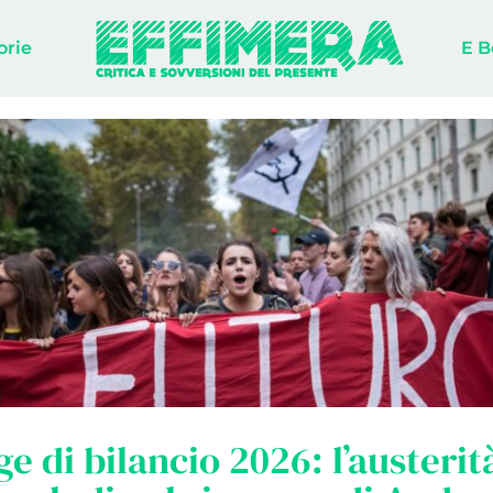
orie
E B
ge di bilancio 2026: l’austerit