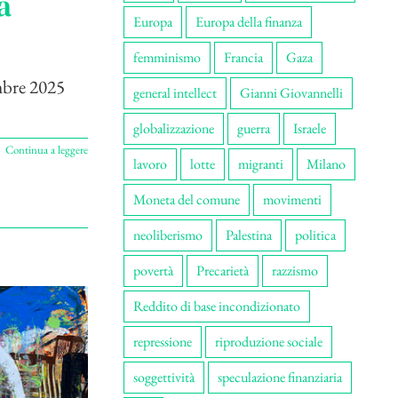
a
Europa
Europa della finanza
femminismo
Francia
Gaza
mbre 2025
general intellect
Gianni Giovannelli
globalizzazione
guerra
Israele
Continua a leggere
lavoro
lotte
migranti
Milano
Moneta del comune
movimenti
neoliberismo
Palestina
politica
povertà
Precarietà
razzismo
Reddito di base incondizionato
repressione
riproduzione sociale
soggettività
speculazione finanziaria