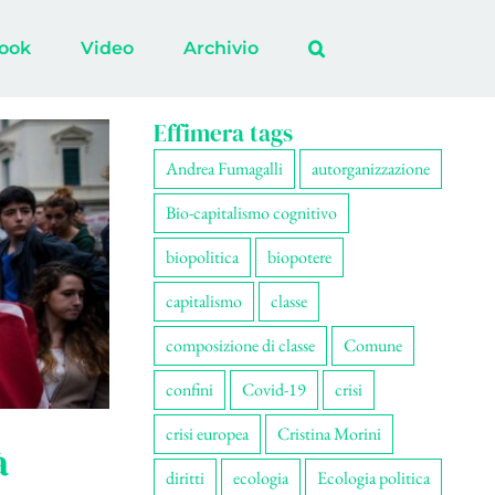
ook
Video
Archivio
Effimera tags
Andrea Fumagalli
autorganizzazione
Bio-capitalismo cognitivo
biopolitica
biopotere
capitalismo
classe
composizione di classe
Comune
confini
Covid-19
crisi
crisi europea
Cristina Morini
à
diritti
ecologia
Ecologia politica