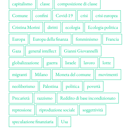
capitalismo
classe
composizione di classe
Comune
confini
Covid-19
crisi
crisi europea
Cristina Morini
diritti
ecologia
Ecologia politica
Europa
Europa della finanza
femminismo
Francia
Gaza
general intellect
Gianni Giovannelli
globalizzazione
guerra
Israele
lavoro
lotte
migranti
Milano
Moneta del comune
movimenti
neoliberismo
Palestina
politica
povertà
Precarietà
razzismo
Reddito di base incondizionato
repressione
riproduzione sociale
soggettività
speculazione finanziaria
Usa