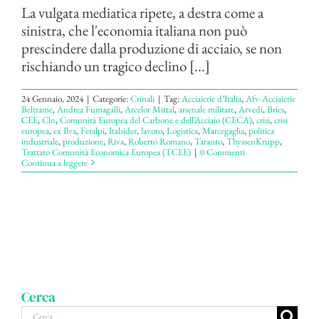
La vulgata mediatica ripete, a destra come a
sinistra, che l'economia italiana non può
prescindere dalla produzione di acciaio, se non
rischiando un tragico declino [...]
24 Gennaio, 2024
|
Categorie:
Crinali
|
Tag:
Acciaierie d’Italia
,
Afv-Acciaierie
Beltrame
,
Andrea Fumagalli
,
Arcelor Mittal
,
arsenale militare
,
Arvedi
,
Brics
,
CEE
,
Cln
,
Comunità Europea del Carbone e dell’Acciaio (CECA)
,
crisi
,
crisi
europea
,
ex Ilva
,
Feralpi
,
Italsider
,
lavoro
,
Logistica
,
Marcegaglia
,
politica
industriale
,
produzione
,
Riva
,
Roberto Romano
,
Taranto
,
ThyssenKrupp
,
Trattato Comunità Economica Europea (TCEE)
|
0 Commenti
Continua a leggere
Cerca
Cerca