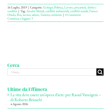
16 Luglio, 2019
|
Categorie:
Ecologia Politica
,
Lavoro, precarietà, diritti e
conflitti
|
Tag:
Arcelor Mittal
,
conflitti ambientali
,
conflitti sociali
,
Franco
Oriolo
,
Ilva
,
lavoro
,
salute
,
Taranto
,
territorio
|
0 Commenti
Continua a leggere
Cerca
Cerca
per:
Ultime da Effimera
La vita deve essere un’opera d’arte: per Raoul Vaneigem –
di Roberto Brioschi
4 Agosto 2026