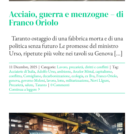
Acciaio, guerra e menzogne – di
Franco Oriolo
Taranto ostaggio di una fabbrica morta e di una
politica senza futuro Le promesse del ministro
Urso, ripetute più volte nei tavoli su Genova [...]
11 Dicembre, 2025
|
Categorie:
Lavoro, precarietà, diritti e conflitti
|
Tag:
Acciaierie di'Italia
,
Adolfo Urso
,
ambiente
,
Arcelor Mittal
,
capitalismo
,
conflitto
,
Cornigliano
,
decarbonizzazione
,
ecologia
,
ex Ilva
,
Franco Oriolo
,
genova
,
governo Meloni
,
lavoro
,
lotte
,
militarizzazione
,
Novi LIgure
,
Precarietà
,
salute
,
Taranto
|
0 Commenti
Continua a leggere