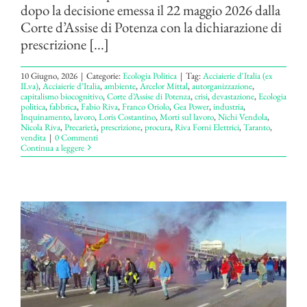
dopo la decisione emessa il 22 maggio 2026 dalla
Corte d’Assise di Potenza con la dichiarazione di
prescrizione [...]
10 Giugno, 2026
|
Categorie:
Ecologia Politica
|
Tag:
Acciaierie d'Italia (ex
ILva)
,
Acciaierie d’Italia
,
ambiente
,
Arcelor Mittal
,
autorganizzazione
,
capitalismo biocognitivo
,
Corte d’Assise di Potenza
,
crisi
,
devastazione
,
Ecologia
politica
,
fabbrica
,
Fabio Riva
,
Franco Oriolo
,
Gea Power
,
industria
,
Inquinamento
,
lavoro
,
Loris Costantino
,
Morti sul lavoro
,
Nichi Vendola
,
Nicola Riva
,
Precarietà
,
prescrizione
,
procura
,
Riva Forni Elettrici
,
Taranto
,
vendita
|
0 Commenti
Continua a leggere