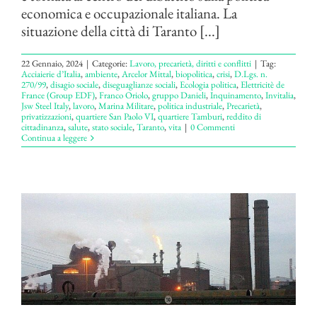
economica e occupazionale italiana. La
situazione della città di Taranto [...]
22 Gennaio, 2024
|
Categorie:
Lavoro, precarietà, diritti e conflitti
|
Tag:
Acciaierie d’Italia
,
ambiente
,
Arcelor Mittal
,
biopolitica
,
crisi
,
D.Lgs. n.
270/99
,
disagio sociale
,
diseguaglianze sociali
,
Ecologia politica
,
Elettricitè de
France (Group EDF)
,
Franco Oriolo
,
gruppo Danieli
,
Inquinamento
,
Invitalia
,
Jsw Steel Italy
,
lavoro
,
Marina Militare
,
politica industriale
,
Precarietà
,
privatizzazioni
,
quartiere San Paolo VI
,
quartiere Tamburi
,
reddito di
cittadinanza
,
salute
,
stato sociale
,
Taranto
,
vita
|
0 Commenti
Continua a leggere