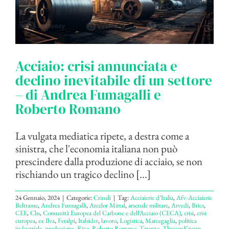
Acciaio: crisi annunciata e
declino inevitabile di un settore
– di Andrea Fumagalli e
Roberto Romano
La vulgata mediatica ripete, a destra come a
sinistra, che l'economia italiana non può
prescindere dalla produzione di acciaio, se non
rischiando un tragico declino [...]
24 Gennaio, 2024
|
Categorie:
Crinali
|
Tag:
Acciaierie d’Italia
,
Afv-Acciaierie
Beltrame
,
Andrea Fumagalli
,
Arcelor Mittal
,
arsenale militare
,
Arvedi
,
Brics
,
CEE
,
Cln
,
Comunità Europea del Carbone e dell’Acciaio (CECA)
,
crisi
,
crisi
europea
,
ex Ilva
,
Feralpi
,
Italsider
,
lavoro
,
Logistica
,
Marcegaglia
,
politica
industriale
,
produzione
,
Riva
,
Roberto Romano
,
Taranto
,
ThyssenKrupp
,