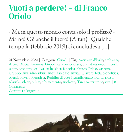
Vuoti a perdere! – di Franco
Oriolo
- Ma in questo mondo conta solo il profitto? -
Ma no! C’è anche il lucro! (Altan) Qualche
tempo fa (febbraio 2019) si concludeva [...]
21 Novembre, 2022
|
Categorie:
Crinali
|
Tag:
Acciaierie d’Italia
,
ambiente
,
Arcelor Mittal
,
benzene
,
biopolitica
,
cancro
,
classe
,
crisi
,
diossine
,
diritto alla
salute
,
economia
,
ex Ilva
,
ex Italsider
,
fabbrica
,
Franco Oriolo
,
gas serra
,
Gruppo Riva
,
idrocarburi
,
Inquinamento
,
Invitalia
,
lavoro
,
lotta biopolitica
,
operai
,
polveri
,
Precarietà
,
Reddito di base incondizionato
,
ricatto
,
ricatto
salariale
,
salario
,
salute
,
sfruttamento
,
sindacati
,
Taranto
,
territorio
,
vita
|
0
Commenti
Continua a leggere