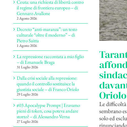
Ceuta: una richiesta di libertà contro
il regime di frontiera europeo – di
Gennaro Avallone
2 Agosto 2026
Decreto “anti-maranza”: un testo
culturale “oltre il moderno” – di
Pietro Saitta
1 Agosto 2026
Tarant
La repressione raccontata a mio figlio
affond
– di Emanuele Braga
31 Luglio 2026
sindac
Dalla crisi sociale alla repressione:
davant
quando il controllo sostituisce la
giustizia sociale – di Franco Oriolo
Oriolo
29 Luglio 2026
Le difficoltà
#03 Apocalypse Prompt | Eravamo
sembrano es
pieni di token, cosa poteva andare
storto? – di Alessandro Verna
solo ed escl
27 Luglio 2026
rinunciando 