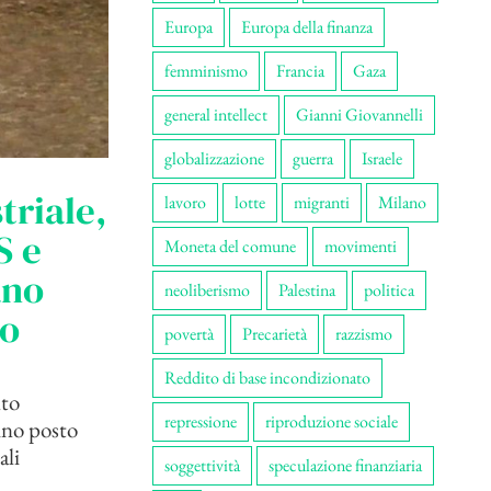
Europa
Europa della finanza
femminismo
Francia
Gaza
general intellect
Gianni Giovannelli
globalizzazione
guerra
Israele
triale,
lavoro
lotte
migranti
Milano
S e
Moneta del comune
movimenti
ano
neoliberismo
Palestina
politica
co
povertà
Precarietà
razzismo
Reddito di base incondizionato
nto
repressione
riproduzione sociale
ino posto
ali
soggettività
speculazione finanziaria