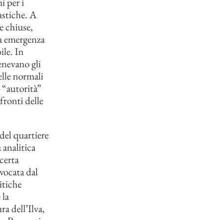
i per i
astiche. A
e chiuse,
la emergenza
ile. In
enevano gli
elle normali
a “autorità”
ronti delle
del quartiere
 analitica
certa
vocata dal
itiche
 la
a dell’Ilva,