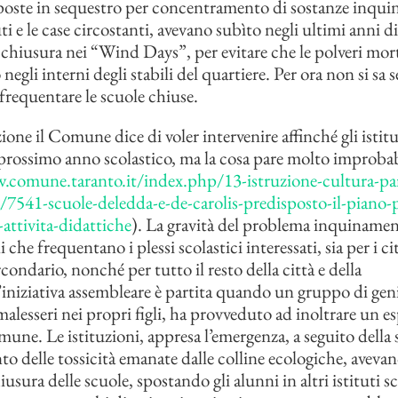
oste in sequestro per concentramento di sostanze inquin
ti e le case circostanti, avevano subìto negli ultimi anni d
chiusura nei “Wind Days”, per evitare che le polveri morta
negli interni degli stabili del quartiere. Per ora non si sa se
frequentare le scuole chiuse.
zione il Comune dice di voler intervenire affinché gli istit
l prossimo anno scolastico, ma la cosa pare molto improba
.comune.taranto.it/index.php/13-istruzione-cultura-par
7541-scuole-deledda-e-de-carolis-predisposto-il-piano-p
-attivita-didattiche
). La gravità del problema inquinament
i che frequentano i plessi scolastici interessati, sia per i c
rcondario, nonché per tutto il resto della città e della
’iniziativa assembleare è partita quando un gruppo di gen
alesseri nei propri figli, ha provveduto ad inoltrare un es
une. Le istituzioni, appresa l’emergenza, a seguito della 
o delle tossicità emanate dalle colline ecologiche, avevan
iusura delle scuole, spostando gli alunni in altri istituti sc