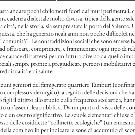
sta andare pochi chilometri fuori dai muri perimetrali, ch
a cadenza dialettale molto diversa, tipica della gente sale
 città, nella storia, sia sempre stata la porta del Salento.
uesta, che ha generato negli anni non poche difficoltà ne
 “comunità”. Le contraddizioni sociali che sono emerse 
ad offuscare, comprimere, e frammentare ogni tipo di rel
cace capace di battersi per un futuro diverso da quello imp
ociali sempre pronte a pregiudicare percorsi mobilitativi 
edditualità e di salute.
lcuni genitori del famigerato quartiere Tamburi (confina
 complesso siderurgico), a seguito delle decisioni che ha
o figli il diritto allo studio e alla frequenza scolastica, han
o un’assemblea pubblica. Da un punto di vista delle conf
to è un evento significativo. Le scuole elementari chiuse d
dosso delle cosiddette “collinette ecologiche” (un ennes
della com neolib per indicare le zone di accumulo di scori