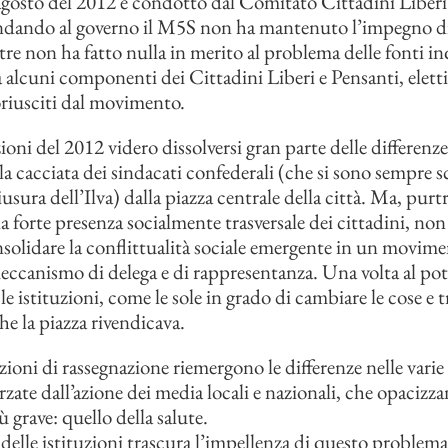
2 agosto del 2012 e condotto dal Comitato Cittadini Liberi
andando al governo il M5S non ha mantenuto l’impegno d
ltre non ha fatto nulla in merito al problema delle fonti i
alcuni componenti dei Cittadini Liberi e Pensanti, elett
riusciti dal movimento.
oni del 2012 videro dissolversi gran parte delle differenze 
 cacciata dei sindacati confederali (che si sono sempre sc
usura dell’Ilva) dalla piazza centrale della città. Ma, pur
 forte presenza socialmente trasversale dei cittadini, non 
onsolidare la conflittualità sociale emergente in un movime
meccanismo di delega e di rappresentanza. Una volta al po
le istituzioni, come le sole in grado di cambiare le cose e tr
he la piazza rivendicava.
zioni di rassegnazione riemergono le differenze nelle varie
orzate dall’azione dei media locali e nazionali, che opacizza
 grave: quello della salute.
elle istituzioni trascura l’impellenza di questo problema 