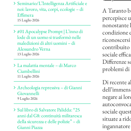
Seminario/L’Intelligenza Artificiale e
noi: lavoro, vita, corpi, ecologie – di
A Taranto ba
Effimera
percepisce un
15 Luglio 2026
nonostante la
#01 Apocalypse Prompt | L’inno di
condizione q
lode di un uomo si trasformò nelle
riconoscersi
maledizioni di altri uomini – di
contribuito 
Alessandro Verna
sociale effi
13 Luglio 2026
Differenze s
La malattia mentale – di Marco
problemi di r
Ciambellini
11 Luglio 2026
Di recente a
Archeologia repressiva – di Gianni
dell’immenso
Giovannelli
negare ai lor
9 Luglio 2026
autoconvocat
Sul libro di Salvatore Palidda: “25
sociale ques
anni dal G8: continuità militaresca
situate a ri
della sicurezza e delle polizie” – di
ingannatore 
Gianni Piazza