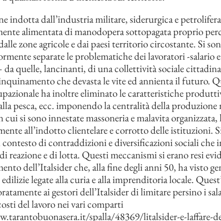
 indotta dall’industria militare, siderurgica e petrolifera 
mente alimentata di manodopera sottopagata proprio per
alle zone agricole e dai paesi territorio circostante. Si son
rmente separate le problematiche dei lavoratori -salario 
 da quelle, lancinanti, di una collettività sociale cittadina
 inquinamento che devasta le vite ed annienta il futuro. Q
pazionale ha inoltre eliminato le caratteristiche produttiv
 alla pesca, ecc. imponendo la centralità della produzione 
n cui si sono innestate massoneria e malavita organizzata, 
ente all’indotto clientelare e corrotto delle istituzioni. S
ontesto di contraddizioni e diversificazioni sociali che i
di reazione e di lotta. Questi meccanismi si erano resi evid
ento dell’Italsider che, alla fine degli anni 50, ha visto ge
edilizie legate alla curia e alla imprenditoria locale. Ques
atamente ai gestori dell’Italsider di limitare persino i sal
osti del lavoro nei vari comparti
.tarantobuonasera.it/spalla/48369/litalsider-e-laffare-de