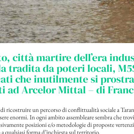
o, città martire dell’era indus
a tradita da poteri locali, M5
ati che inutilmente si prostr
i ad Arcelor Mittal – di Fran
 di ricostruire un percorso di conflittualità sociale a Tara
sere enormi. In ogni ambito assembleare sembra che trov
usivamente posizioni e/o metodologie di proposte vertenzi
a qualsiasi forma d’inchiesta sul territorio.