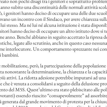
eato non pochi disagi tra i genitori e soprattutto problem
hanno subito una discontinuità delle normali attività scol
iò, i genitori hanno deciso di occupare una delle due scuol
vano un incontro con il Sindaco, per avere chiarezza sul
lui stesso. Ma né lui né alcuna istituzione è stata disponib
enitori hanno deciso di occupare un altro istituto dove si t
fine anno. Benché abbiano in seguito accettato la ripresa d
astiche, legate allo scrutinio, anche in questo caso nessun
ome interlocutore. Un comportamento sprezzante nei conf
ei bambini.
 mobilitazione, però, la partecipazione della popolazione 
ata nonostante la determinazione, la chiarezza e la capacità
 più attivi. La ridotta adesione potrebbe imputarsi ad una 
e che è venuta a consolidarsi a seguito della delusione pro
o del M5S. Quest’ultimo era stato plebiscitato alle pol
votanti) essendo riuscito “consapevolmente” ad assorbire
tà generata dal grande movimento di protesta per la chiusur