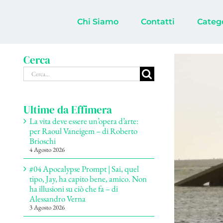
Salta
al
Chi Siamo
Contatti
Categ
contenuto
Cerca
Ingrandisci
Cerca
immagine
per:
Ultime da Effimera
La vita deve essere un’opera d’arte:
per Raoul Vaneigem – di Roberto
Brioschi
4 Agosto 2026
#04 Apocalypse Prompt | Sai, quel
tipo, Jay, ha capito bene, amico. Non
ha illusioni su ciò che fa – di
Alessandro Verna
3 Agosto 2026