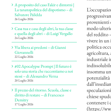
A proposito del caso Fakir e dintorni |
L’occupazione
La tanatopolitica del dispotismo – di
Salvatore Palidda
progressiva
26 Luglio 2026
provenienti d
modo ulterio
Casa tua e casa degli altri, la tua classe
e quella degli altri – di Luigi Vergallo
del reddito –
24 Luglio 2026
vivere in un
politica occu
Via libera ai predoni – di Gianni
agricoltura,
Giovannelli
22 Luglio 2026
industriale i
indissolubilm
#02 Apocalypse Prompt | Il futuro è
insomma un c
solo una storia che raccontiamo a noi
stessi – di Alessandro Verna
potenzialità 
20 Luglio 2026
dall’insediam
speculazioni 
Il prezzo del ritorno. Scuola, classe e
diritto di restare – di Francesco
chiese spudor
Demitry
contenere i c
17 Luglio 2026
(
https://www