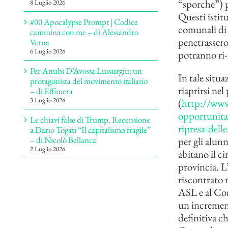
“sporche”) p
8 Luglio 2026
Questi istitu
#00 Apocalypse Prompt | Codice
comunali di 
cammina con me – di Alessandro
penetrassero 
Verna
6 Luglio 2026
potranno ri-
Per Anubi D’Avossa Lussurgiu: un
In tale situa
protagonista del movimento italiano
riaprirsi ne
– di Effimera
3 Luglio 2026
(
http://www
opportunita/
Le chiavi false di Trump. Recensione
ripresa-delle
a Dario Togati “Il capitalismo fragile”
per gli alunn
– di Nicolò Bellanca
2 Luglio 2026
abitano il ci
provincia. L
riscontrato m
ASL e al Com
un increment
definitiva ch