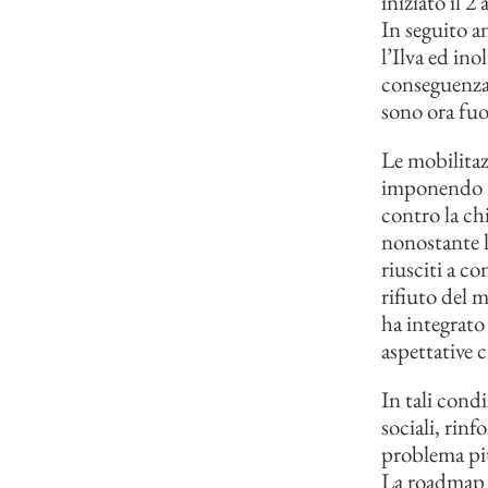
iniziato il 
In seguito 
l’Ilva ed ino
conseguenza 
sono ora fuo
Le mobilitazi
imponendo la
contro la chi
nonostante la
riusciti a c
rifiuto del 
ha integrato 
aspettative c
In tali condi
sociali, rinf
problema più
La roadmap d