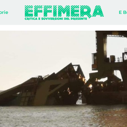
orie
E B