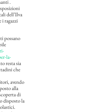
anti .
isposizioni
li dell’Ilva
 i ragazzi
uti possano
bile
i-
er-la-
o resta sia
ittadini che
itori, avendo
posto alla
scoperta di
o disposto la
olastici.