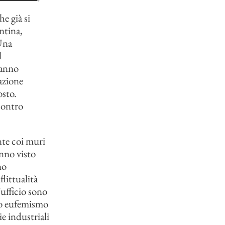
e già si
ntina,
 Una
l
hanno
azione
osto.
contro
nte coi muri
nno visto
no
littualità
’ufficio sono
imo eufemismo
e industriali