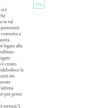
Usa
si è
ché
o in tal
e perennità
 costretta a
uesta
e legate alla
militare-
legate
i è creato
ndebolisce le
enti sin
nerare
t’ultima
ari per poter
i-terreni/
).