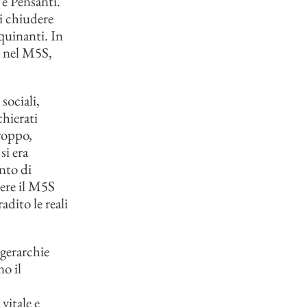
 e Pensanti.
i chiudere
nquinanti. In
i nel M5S,
sociali,
hierati
troppo,
si era
nto di
tere il M5S
adito le reali
 gerarchie
no il
vitale e