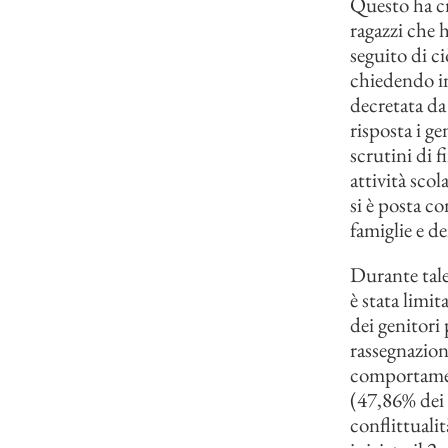
Questo ha cr
ragazzi che 
seguito di c
chiedendo in
decretata da 
risposta i g
scrutini di 
attività scol
si è posta c
famiglie e d
Durante tale
è stata limit
dei genitori
rassegnazion
comportament
(47,86% dei 
conflittuali