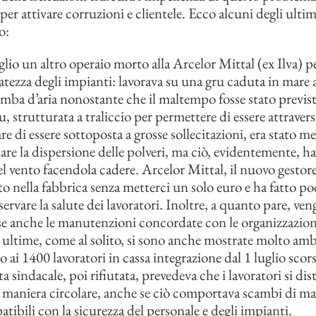
per attivare corruzioni e clientele. Ecco alcuni degli ultimi
o:
glio un altro operaio morto alla Arcelor Mittal (ex Ilva) pe
atezza degli impianti: lavorava su una gru caduta in mare a
mba d’aria nonostante che il maltempo fosse stato previsto
ru, strutturata a traliccio per permettere di essere attraver
are di essere sottoposta a grosse sollecitazioni, era stato m
tare la dispersione delle polveri, ma ciò, evidentemente, ha 
el vento facendola cadere. Arcelor Mittal, il nuovo gestore,
to nella fabbrica senza metterci un solo euro e ha fatto po
servare la salute dei lavoratori. Inoltre, a quanto pare, ve
se anche le manutenzioni concordate con le organizzazioni
ultime, come al solito, si sono anche mostrate molto am
o ai 1400 lavoratori in cassa integrazione dal 1 luglio scorso
a sindacale, poi rifiutata, prevedeva che i lavoratori si dis
maniera circolare, anche se ciò comportava scambi di ma
tibili con la sicurezza del personale e degli impianti.