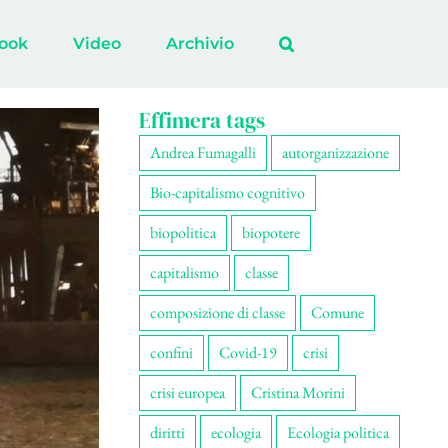
ook
Video
Archivio
Effimera tags
Andrea Fumagalli
autorganizzazione
Bio-capitalismo cognitivo
biopolitica
biopotere
capitalismo
classe
composizione di classe
Comune
confini
Covid-19
crisi
crisi europea
Cristina Morini
diritti
ecologia
Ecologia politica