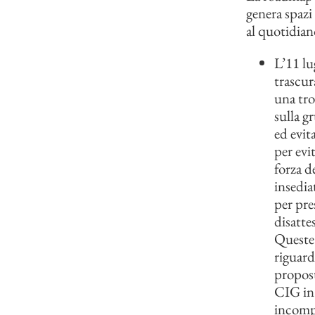
genera spazi 
al quotidian
L’11 lu
trascur
una tro
sulla g
ed evit
per evi
forza d
insedia
per pre
disatte
Queste 
riguard
propost
CIG in 
incompa