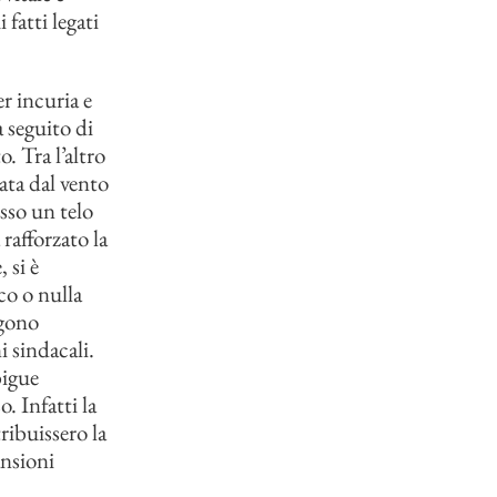
 fatti legati
r incuria e
 seguito di
. Tra l’altro
sata dal vento
esso un telo
rafforzato la
 si è
co o nulla
ngono
 sindacali.
bigue
. Infatti la
tribuissero la
nsioni