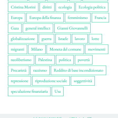
Cristina Morini
diritti
ecologia
Ecologia politica
Europa
Europa della finanza
femminismo
Francia
Gaza
general intellect
Gianni Giovannelli
globalizzazione
guerra
Israele
lavoro
lotte
migranti
Milano
Moneta del comune
movimenti
neoliberismo
Palestina
politica
povertà
Precarietà
razzismo
Reddito di base incondizionato
repressione
riproduzione sociale
soggettività
speculazione finanziaria
Usa