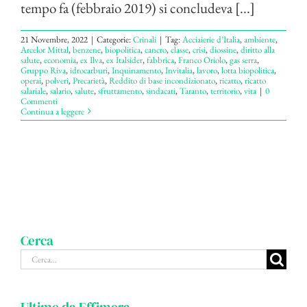
tempo fa (febbraio 2019) si concludeva [...]
21 Novembre, 2022
|
Categorie:
Crinali
|
Tag:
Acciaierie d’Italia
,
ambiente
,
Arcelor Mittal
,
benzene
,
biopolitica
,
cancro
,
classe
,
crisi
,
diossine
,
diritto alla
salute
,
economia
,
ex Ilva
,
ex Italsider
,
fabbrica
,
Franco Oriolo
,
gas serra
,
Gruppo Riva
,
idrocarburi
,
Inquinamento
,
Invitalia
,
lavoro
,
lotta biopolitica
,
operai
,
polveri
,
Precarietà
,
Reddito di base incondizionato
,
ricatto
,
ricatto
salariale
,
salario
,
salute
,
sfruttamento
,
sindacati
,
Taranto
,
territorio
,
vita
|
0
Commenti
Continua a leggere
Cerca
Cerca
per: