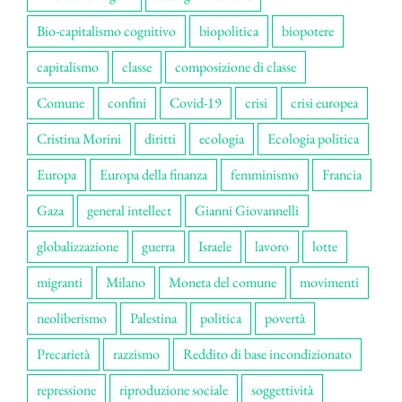
Bio-capitalismo cognitivo
biopolitica
biopotere
capitalismo
classe
composizione di classe
Comune
confini
Covid-19
crisi
crisi europea
Cristina Morini
diritti
ecologia
Ecologia politica
Europa
Europa della finanza
femminismo
Francia
Gaza
general intellect
Gianni Giovannelli
globalizzazione
guerra
Israele
lavoro
lotte
migranti
Milano
Moneta del comune
movimenti
neoliberismo
Palestina
politica
povertà
Precarietà
razzismo
Reddito di base incondizionato
repressione
riproduzione sociale
soggettività