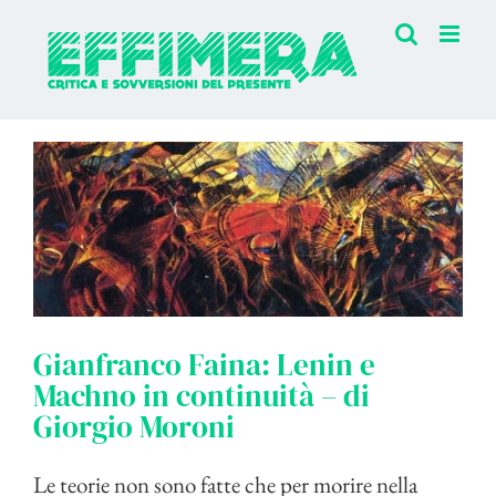
Salta
al
contenuto
Gianfranco Faina: Lenin e
Machno in continuità – di
Giorgio Moroni
Le teorie non sono fatte che per morire nella