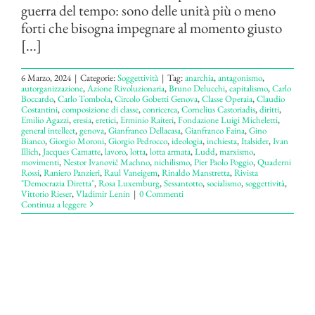
guerra del tempo: sono delle unità più o meno
forti che bisogna impegnare al momento giusto
[...]
6 Marzo, 2024
|
Categorie:
Soggettività
|
Tag:
anarchia
,
antagonismo
,
autorganizzazione
,
Azione Rivoluzionaria
,
Bruno Delucchi
,
capitalismo
,
Carlo
Boccardo
,
Carlo Tombola
,
Circolo Go­betti Genova
,
Classe Operaia
,
Claudio
Costantini
,
composizione di classe
,
conricerca
,
Cornelius Castoriadis
,
diritti
,
Emilio Agazzi
,
eresia
,
eretici
,
Ermi­nio Raiteri
,
Fondazione Luigi Micheletti
,
general intellect
,
genova
,
Gianfranco Dellacasa
,
Gianfranco Faina
,
Gino
Bianco
,
Giorgio Moroni
,
Giorgio Pedrocco
,
ideologia
,
inchiesta
,
Italsider
,
Ivan
Illich
,
Jacques Camatte
,
lavoro
,
lotta
,
lotta armata
,
Ludd
,
marxismo
,
movimenti
,
Nestor Ivanovič Machno
,
nichilismo
,
Pier Paolo Poggio
,
Quaderni
Rossi
,
Raniero Panzieri
,
Raul Vaneigem
,
Rinaldo Manstretta
,
Rivista
"Democrazia Diretta"
,
Rosa Luxemburg
,
Sessantotto
,
socialismo
,
soggettività
,
Vittorio Rieser
,
Vladimir Lenin
|
0 Commenti
Continua a leggere