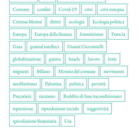
Comune
confini
Covid-19
crisi
crisi europea
Cristina Morini
diritti
ecologia
Ecologia politica
Europa
Europa della finanza
femminismo
Francia
Gaza
general intellect
Gianni Giovannelli
globalizzazione
guerra
Israele
lavoro
lotte
migranti
Milano
Moneta del comune
movimenti
neoliberismo
Palestina
politica
povertà
Precarietà
razzismo
Reddito di base incondizionato
repressione
riproduzione sociale
soggettività
speculazione finanziaria
Usa