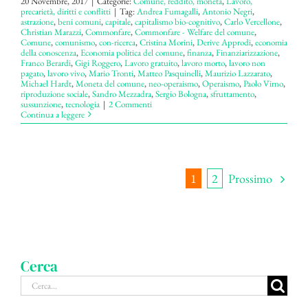
20 Novembre, 2017
|
Categorie:
Comune, reddito, moneta
,
Lavoro,
precarietà, diritti e conflitti
|
Tag:
Andrea Fumagalli
,
Antonio Negri
,
astrazione
,
beni comuni
,
capitale
,
capitalismo bio-cognitivo
,
Carlo Vercellone
,
Christian Marazzi
,
Commonfare
,
Commonfare - Welfare del comune
,
Comune
,
comunismo
,
con-ricerca
,
Cristina Morini
,
Derive Approdi
,
economia
della conoscenza
,
Economia politica del comune
,
finanza
,
Finanziarizzazione
,
Franco Berardi
,
Gigi Roggero
,
Lavoro gratuito
,
lavoro morto
,
lavoro non
pagato
,
lavoro vivo
,
Mario Tronti
,
Matteo Pasquinelli
,
Maurizio Lazzarato
,
Michael Hardt
,
Moneta del comune
,
neo-operaismo
,
Operaismo
,
Paolo Virno
,
riproduzione sociale
,
Sandro Mezzadra
,
Sergio Bologna
,
sfruttamento
,
sussunzione
,
tecnologia
|
2 Commenti
Continua a leggere
Prossimo
1
2
Cerca
Cerca
per: