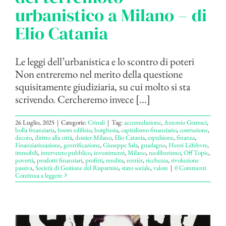
urbanistico a Milano – di
Elio Catania
Le leggi dell’urbanistica e lo scontro di poteri
Non entreremo nel merito della questione
squisitamente giudiziaria, su cui molto si sta
scrivendo. Cercheremo invece [...]
26 Luglio, 2025
|
Categorie:
Crinali
|
Tag:
accumulazione
,
Antonio Gramsci
,
bolla finanziaria
,
boom edilizio
,
borghesia
,
capitalismo finanziario
,
costruzione
,
decoro
,
diritto alla città
,
dossier Milano
,
Elio Catania
,
espulsione
,
finanza
,
Finanziarizzazione
,
gentrificazione
,
Giuseppe Sala
,
guadagno
,
Henri Léfebvre
,
immobili
,
intervento pubblico
,
investimenti
,
Milano
,
neoliberismo
,
Off Topic
,
povertà
,
prodotti finanziari
,
profitti
,
rendita
,
rentièr
,
ricchezza
,
rivoluzione
passiva
,
Società di Gestione del Risparmio
,
stato sociale
,
valore
|
0 Commenti
Continua a leggere