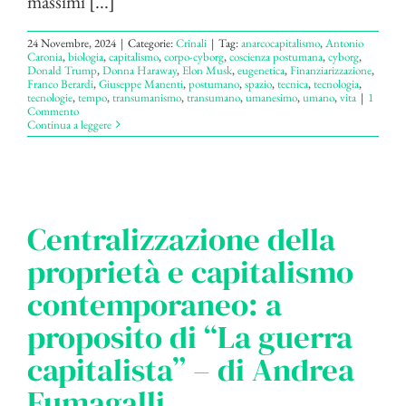
massimi [...]
24 Novembre, 2024
|
Categorie:
Crinali
|
Tag:
anarcocapitalismo
,
Antonio
Caronia
,
biologia
,
capitalismo
,
corpo-cyborg
,
coscienza postumana
,
cyborg
,
Donald Trump
,
Donna Haraway
,
Elon Musk
,
eugenetica
,
Finanziarizzazione
,
Franco Berardi
,
Giuseppe Manenti
,
postumano
,
spazio
,
tecnica
,
tecnologia
,
tecnologie
,
tempo
,
transumanismo
,
transumano
,
umanesimo
,
umano
,
vita
|
1
Commento
Continua a leggere
Centralizzazione della
proprietà e capitalismo
contemporaneo: a
proposito di “La guerra
capitalista” – di Andrea
Fumagalli