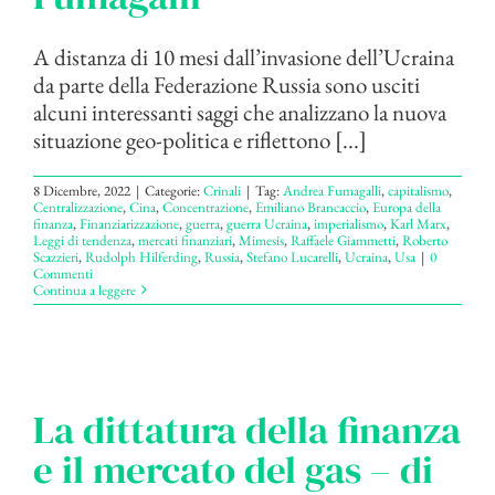
A distanza di 10 mesi dall’invasione dell’Ucraina
da parte della Federazione Russia sono usciti
alcuni interessanti saggi che analizzano la nuova
situazione geo-politica e riflettono [...]
8 Dicembre, 2022
|
Categorie:
Crinali
|
Tag:
Andrea Fumagalli
,
capitalismo
,
Centralizzazione
,
Cina
,
Concentrazione
,
Emiliano Brancaccio
,
Europa della
finanza
,
Finanziarizzazione
,
guerra
,
guerra Ucraina
,
imperialismo
,
Karl Marx
,
Leggi di tendenza
,
mercati finanziari
,
Mimesis
,
Raffaele Giammetti
,
Roberto
Scazzieri
,
Rudolph Hilferding
,
Russia
,
Stefano Lucarelli
,
Ucraina
,
Usa
|
0
Commenti
Continua a leggere
La dittatura della finanza
e il mercato del gas – di