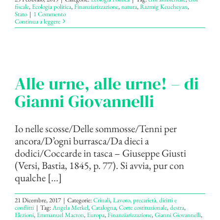
fiscale
,
Ecologia politica
,
Finanziarizzazione
,
natura
,
Razmig Keucheyan
,
Stato
|
1 Commento
Continua a leggere
Alle urne, alle urne! – di
Gianni Giovannelli
Io nelle scosse/Delle sommosse/Tenni per
ancora/D’ogni burrasca/Da dieci a
dodici/Coccarde in tasca – Giuseppe Giusti
(Versi, Bastia, 1845, p. 77). Si avvia, pur con
qualche [...]
21 Dicembre, 2017
|
Categorie:
Crinali
,
Lavoro, precarietà, diritti e
conflitti
|
Tag:
Angela Merkel
,
Catalogna
,
Corte costituzionale
,
destra
,
Elezioni
,
Emmanuel Macron
,
Europa
,
Finanziarizzazione
,
Gianni Giovannelli
,