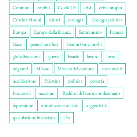
Comune
confini
Covid-19
crisi
crisi europea
Cristina Morini
diritti
ecologia
Ecologia politica
Europa
Europa della finanza
femminismo
Francia
Gaza
general intellect
Gianni Giovannelli
globalizzazione
guerra
Israele
lavoro
lotte
migranti
Milano
Moneta del comune
movimenti
neoliberismo
Palestina
politica
povertà
Precarietà
razzismo
Reddito di base incondizionato
repressione
riproduzione sociale
soggettività
speculazione finanziaria
Usa