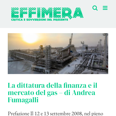
Salta
al
contenuto
La dittatura della finanza e il
mercato del gas – di Andrea
Fumagalli
Prefazione Il 12 e 13 settembre 2008, nel pieno