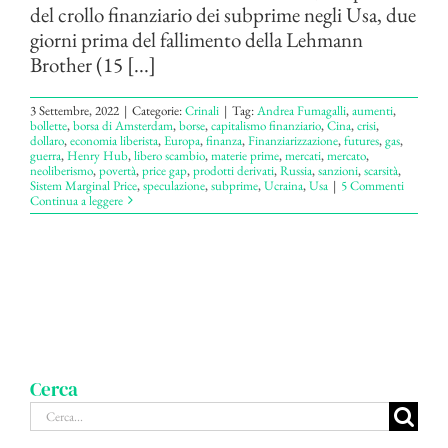
del crollo finanziario dei subprime negli Usa, due
giorni prima del fallimento della Lehmann
Brother (15 [...]
3 Settembre, 2022
|
Categorie:
Crinali
|
Tag:
Andrea Fumagalli
,
aumenti
,
bollette
,
borsa di Amsterdam
,
borse
,
capitalismo finanziario
,
Cina
,
crisi
,
dollaro
,
economia liberista
,
Europa
,
finanza
,
Finanziarizzazione
,
futures
,
gas
,
guerra
,
Henry Hub
,
libero scambio
,
materie prime
,
mercati
,
mercato
,
neoliberismo
,
povertà
,
price gap
,
prodotti derivati
,
Russia
,
sanzioni
,
scarsità
,
Sistem Marginal Price
,
speculazione
,
subprime
,
Ucraina
,
Usa
|
5 Commenti
Continua a leggere
Cerca
Cerca
per: