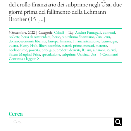
del crollo finanziario dei subprime negli Usa, due
giorni prima del fallimento della Lehmann
Brother (15 [...]
3 Settembre, 2022
|
Categorie:
Crinali
|
Tag:
Andrea Fumagalli
,
aumenti
,
bollette
,
borsa di Amsterdam
,
borse
,
capitalismo finanziario
,
Cina
,
crisi
,
dollaro
,
economia liberista
,
Europa
,
finanza
,
Finanziarizzazione
,
futures
,
gas
,
guerra
,
Henry Hub
,
libero scambio
,
materie prime
,
mercati
,
mercato
,
neoliberismo
,
povertà
,
price gap
,
prodotti derivati
,
Russia
,
sanzioni
,
scarsità
,
Sistem Marginal Price
,
speculazione
,
subprime
,
Ucraina
,
Usa
|
5 Commenti
Continua a leggere
Cerca
Cerca
per: