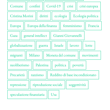
Comune
confini
Covid-19
crisi
crisi europea
Cristina Morini
diritti
ecologia
Ecologia politica
Europa
Europa della finanza
femminismo
Francia
Gaza
general intellect
Gianni Giovannelli
globalizzazione
guerra
Israele
lavoro
lotte
migranti
Milano
Moneta del comune
movimenti
neoliberismo
Palestina
politica
povertà
Precarietà
razzismo
Reddito di base incondizionato
repressione
riproduzione sociale
soggettività
speculazione finanziaria
Usa