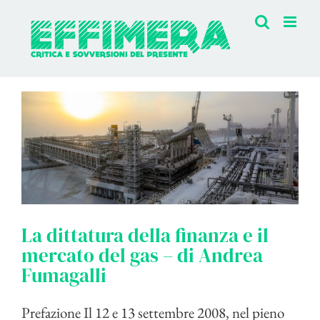
Salta
al
contenuto
La dittatura della finanza e il
mercato del gas – di Andrea
Fumagalli
Prefazione Il 12 e 13 settembre 2008, nel pieno