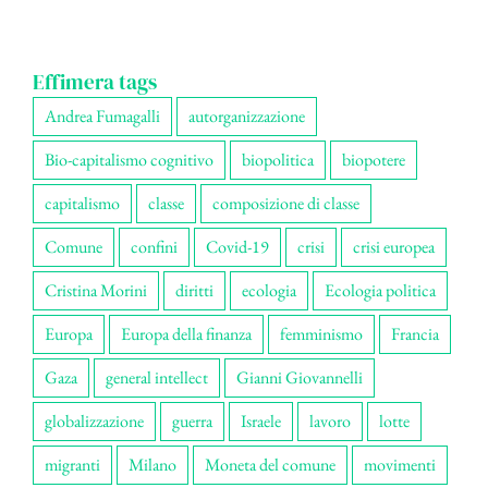
Effimera tags
Andrea Fumagalli
autorganizzazione
Bio-capitalismo cognitivo
biopolitica
biopotere
capitalismo
classe
composizione di classe
Comune
confini
Covid-19
crisi
crisi europea
Cristina Morini
diritti
ecologia
Ecologia politica
Europa
Europa della finanza
femminismo
Francia
Gaza
general intellect
Gianni Giovannelli
globalizzazione
guerra
Israele
lavoro
lotte
migranti
Milano
Moneta del comune
movimenti