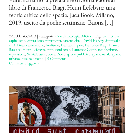
libro di Francesco Biagi, Henri Lefebvre: una
teoria critica dello spazio, Jaca Book, Milano,
2019, uscito da poche settimane. Buona [...]
27 Febbraio, 2019
|
Categorie:
Crinali
,
Ecologia Politica
|
Tag:
architettura
,
capitalismo
,
capitalismo estrattivista
,
carcere
,
città
,
David Harvey
,
diritto alla
città
,
Finanziarizzazione
,
fordismo
,
Franca Ongaro
,
Francesco Biagi
,
Franco
Basaglia
,
Henri Léfebvre
,
istituzioni totali
,
Laurence Costes
,
neoliberismo
,
repressione
,
Saskia Sassen
,
Sonia Paone
,
spazio pubblico
,
spazio rurale
,
spazio
urbano
,
tessuto urbano
|
0 Commenti
Continua a leggere