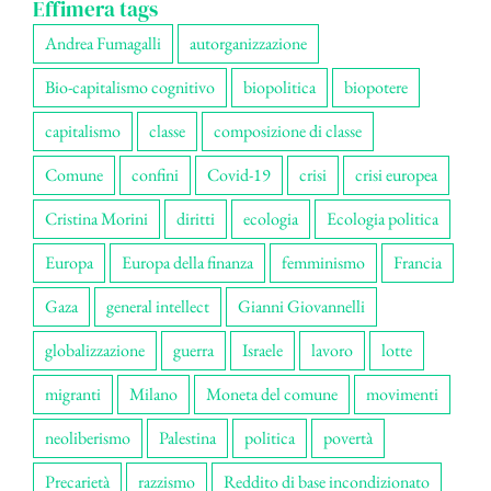
Effimera tags
Andrea Fumagalli
autorganizzazione
Bio-capitalismo cognitivo
biopolitica
biopotere
capitalismo
classe
composizione di classe
Comune
confini
Covid-19
crisi
crisi europea
Cristina Morini
diritti
ecologia
Ecologia politica
Europa
Europa della finanza
femminismo
Francia
Gaza
general intellect
Gianni Giovannelli
globalizzazione
guerra
Israele
lavoro
lotte
migranti
Milano
Moneta del comune
movimenti
neoliberismo
Palestina
politica
povertà
Precarietà
razzismo
Reddito di base incondizionato