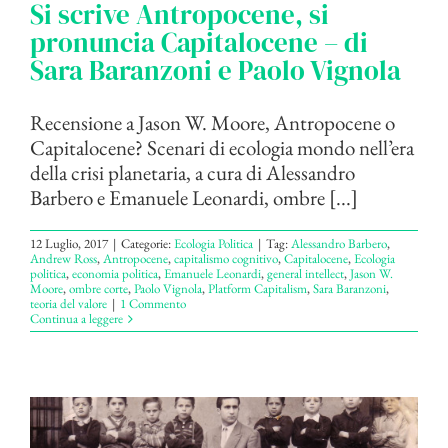
Si scrive Antropocene, si
pronuncia Capitalocene – di
Sara Baranzoni e Paolo Vignola
Recensione a Jason W. Moore, Antropocene o
Capitalocene? Scenari di ecologia mondo nell’era
della crisi planetaria, a cura di Alessandro
Barbero e Emanuele Leonardi, ombre [...]
12 Luglio, 2017
|
Categorie:
Ecologia Politica
|
Tag:
Alessandro Barbero
,
Andrew Ross
,
Antropocene
,
capitalismo cognitivo
,
Capitalocene
,
Ecologia
politica
,
economia politica
,
Emanuele Leonardi
,
general intellect
,
Jason W.
Moore
,
ombre corte
,
Paolo Vignola
,
Platform Capitalism
,
Sara Baranzoni
,
teoria del valore
|
1 Commento
Continua a leggere