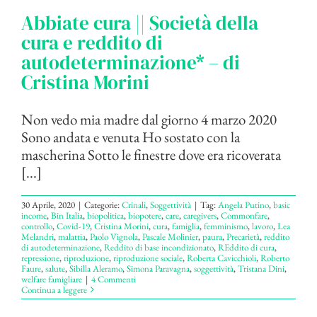
Abbiate cura || Società della
cura e reddito di
autodeterminazione* – di
Cristina Morini
Non vedo mia madre dal giorno 4 marzo 2020
Sono andata e venuta Ho sostato con la
mascherina Sotto le finestre dove era ricoverata
[...]
30 Aprile, 2020
|
Categorie:
Crinali
,
Soggettività
|
Tag:
Angela Putino
,
basic
income
,
Bin Italia
,
biopolitica
,
biopotere
,
care
,
caregivers
,
Commonfare
,
controllo
,
Covid-19
,
Cristina Morini
,
cura
,
famiglia
,
femminismo
,
lavoro
,
Lea
Melandri
,
malattia
,
Paolo Vignola
,
Pascale Molinier
,
paura
,
Precarietà
,
reddito
di autodeterminazione
,
Reddito di base incondizionato
,
REddito di cura
,
repressione
,
riproduzione
,
riproduzione sociale
,
Roberta Cavicchioli
,
Roberto
Faure
,
salute
,
Sibilla Aleramo
,
Simona Paravagna
,
soggettività
,
Tristana Dini
,
welfare famigliare
|
4 Commenti
Continua a leggere