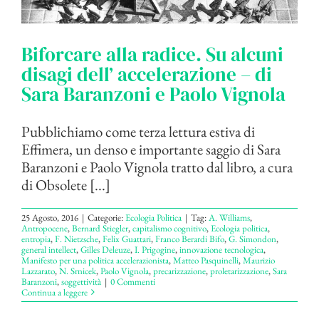
Biforcare alla radice. Su alcuni
disagi dell’ accelerazione – di
Sara Baranzoni e Paolo Vignola
Pubblichiamo come terza lettura estiva di
Effimera, un denso e importante saggio di Sara
Baranzoni e Paolo Vignola tratto dal libro, a cura
di Obsolete [...]
25 Agosto, 2016
|
Categorie:
Ecologia Politica
|
Tag:
A. Williams
,
Antropocene
,
Bernard Stiegler
,
capitalismo cognitivo
,
Ecologia politica
,
entropia
,
F. Nietzsche
,
Felix Guattari
,
Franco Berardi Bifo
,
G. Simondon
,
general intellect
,
Gilles Deleuze
,
I. Prigogine
,
innovazione tecnologica
,
Manifesto per una politica accelerazionista
,
Matteo Pasquinelli
,
Maurizio
Lazzarato
,
N. Srnicek
,
Paolo Vignola
,
precarizzazione
,
proletarizzazione
,
Sara
Baranzoni
,
soggettività
|
0 Commenti
Continua a leggere