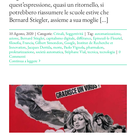
quest’espressione, quasi un ritornello, si
potrebbero riassumere le scuole estive che
Bernard Stiegler, assieme a sua moglie [...]
10 Agosto, 2020
|
Categorie:
Crinali
,
Soggettività
|
Tag:
automatizzazione
,
azione
,
Bernard Stiegler
,
capitalismo digitale
,
différance
,
Epineuil-le-Fleuriel
,
filosofia
,
Francia
,
Gilbert Simondon
,
Google
,
Institut de Recherche et
Innovation
,
Jacques Derrida
,
morte
,
Paolo Vignola
,
pharmakon
,
proletarizzazione
,
società automatica
,
Stéphane Vial
,
tecnica
,
tecnologia
|
0
Commenti
Continua a leggere