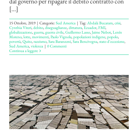
dal governo per ripagare il debito contratto con
[...]
15 Ottobre, 2019
|
Categorie:
Sud America
|
Tag:
Abdalá Bucaram
,
crisi
,
Cynthia Viteri
,
debito
,
diseguaglianze
,
dittatura
,
Ecuador
,
FMI
,
globalizzazione
,
guerra
,
guerra civile
,
Guillermo Lasso
,
Jaime Nebot
,
Lenín
Moreno
,
lotte
,
movimenti
,
Paolo Vignola
,
popolazioni indigene
,
popolo
,
povertà
,
Quito
,
razzismo
,
Sara Baranzoni
,
Sara Bencivegna
,
stato d'eccezione
,
Sud America
,
violenza
|
0 Commenti
Continua a leggere