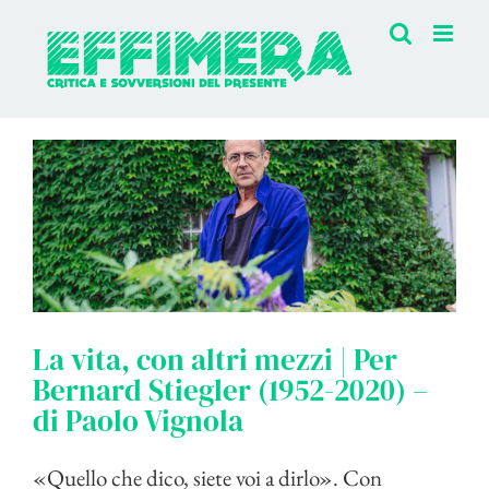
Salta
al
contenuto
La vita, con altri mezzi | Per
Bernard Stiegler (1952-2020) –
di Paolo Vignola
«Quello che dico, siete voi a dirlo». Con