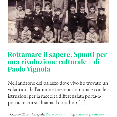
Rottamare il sapere. Spunti per
una rivoluzione culturale – di
Paolo Vignola
Nell’androne del palazzo dove vivo ho trovato un
volantino dell’amministrazione comunale con le
istruzioni per la raccolta differenziata porta-a-
porta, in cui si chiama il cittadino [...]
4 Ottobre, 2016
|
Categorie:
Diario della crisi
|
Tag:
concorso
,
governance
,