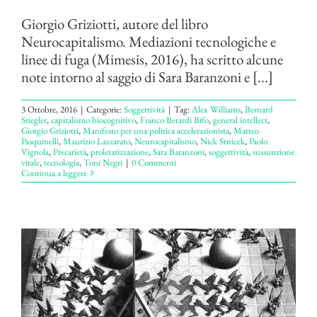
Giorgio Griziotti, autore del libro
Neurocapitalismo. Mediazioni tecnologiche e
linee di fuga (Mimesis, 2016), ha scritto alcune
note intorno al saggio di Sara Baranzoni e [...]
3 Ottobre, 2016
|
Categorie:
Soggettività
|
Tag:
Alex Williams
,
Bernard
Stiegler
,
capitalismo biocognitivo
,
Franco Berardi Bifo
,
general intellect
,
Giorgio Griziotti
,
Manifesto per una politica accelerazionista
,
Matteo
Pasquinelli
,
Maurizio Lazzarato
,
Neurocapitalismo
,
Nick Srnicek
,
Paolo
Vignola
,
Precarietà
,
proletarizzazione
,
Sara Baranzoni
,
soggettività
,
sussunzione
vitale
,
tecnologia
,
Toni Negri
|
0 Commenti
Continua a leggere