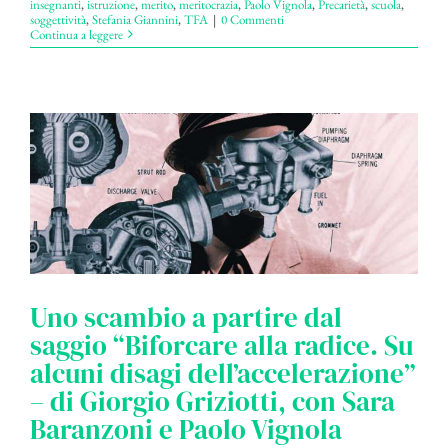
insegnanti
,
istruzione
,
merito
,
meritocrazia
,
Paolo Vignola
,
Precarietà
,
scuola
,
soggettività
,
Stefania Giannini
,
TFA
|
0 Commenti
Continua a leggere
Uno scambio a partire dal
saggio “Biforcare alla radice. Su
alcuni disagi dell’accelerazione”
– di Giorgio Griziotti, con Sara
Baranzoni e Paolo Vignola