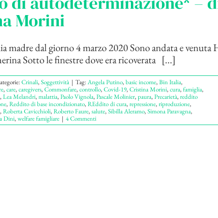
o di autodeterminazione* – d
na Morini
a madre dal giorno 4 marzo 2020 Sono andata e venuta 
rina Sotto le finestre dove era ricoverata [...]
ategorie:
Crinali
,
Soggettività
|
Tag:
Angela Putino
,
basic income
,
Bin Italia
,
re
,
care
,
caregivers
,
Commonfare
,
controllo
,
Covid-19
,
Cristina Morini
,
cura
,
famiglia
,
,
Lea Melandri
,
malattia
,
Paolo Vignola
,
Pascale Molinier
,
paura
,
Precarietà
,
reddito
one
,
Reddito di base incondizionato
,
REddito di cura
,
repressione
,
riproduzione
,
,
Roberta Cavicchioli
,
Roberto Faure
,
salute
,
Sibilla Aleramo
,
Simona Paravagna
,
a Dini
,
welfare famigliare
|
4 Commenti