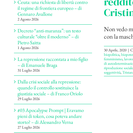
reddit
Ceuta: una richiesta di libertà contro
il regime di frontiera europeo – di
Cristi
Gennaro Avallone
2 Agosto 2026
Non vedo mi
Decreto “anti-maranza”: un testo
con la masche
culturale “oltre il moderno” – di
Pietro Saitta
1 Agosto 2026
30 Aprile, 2020
|
C
biopolitica
,
biopote
La repressione raccontata a mio figlio
femminismo
,
lavoro
di autodeterminazi
– di Emanuele Braga
riproduzione sociale
31 Luglio 2026
soggettività
,
Tristan
Dalla crisi sociale alla repressione:
quando il controllo sostituisce la
giustizia sociale – di Franco Oriolo
29 Luglio 2026
#03 Apocalypse Prompt | Eravamo
pieni di token, cosa poteva andare
storto? – di Alessandro Verna
27 Luglio 2026