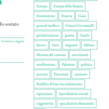
i
Europa
Europa della finanza
femminismo
Francia
Gaza
Ho sostato
general intellect
Gianni Giovannelli
globalizzazione
guerra
Israele
Continua a leggere
lavoro
lotte
migranti
Milano
Moneta del comune
movimenti
neoliberismo
Palestina
politica
povertà
Precarietà
razzismo
Reddito di base incondizionato
repressione
riproduzione sociale
soggettività
speculazione finanziaria