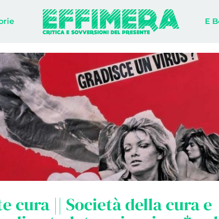
orie
E B
e cura || Società della cura e