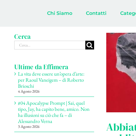
Salta
al
Chi Siamo
Contatti
Categ
contenuto
Cerca
Cerca
per:
Ultime da Effimera
La vita deve essere un’opera d’arte:
per Raoul Vaneigem – di Roberto
Brioschi
4 Agosto 2026
#04 Apocalypse Prompt | Sai, quel
tipo, Jay, ha capito bene, amico. Non
ha illusioni su ciò che fa – di
Alessandro Verna
Abbiat
3 Agosto 2026