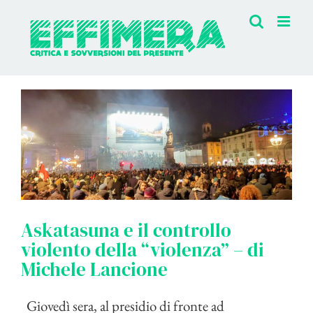
Salta
al
contenuto
Askatasuna e il controllo
violento della “violenza” – di
Michele Lancione
Giovedì sera, al presidio di fronte ad