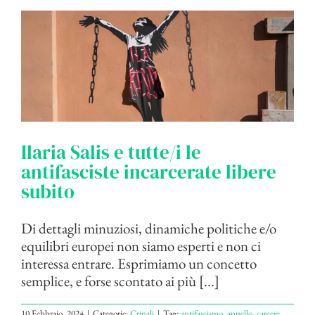
Ilaria Salis e tutte/i le
antifasciste incarcerate libere
subito
Di dettagli minuziosi, dinamiche politiche e/o
equilibri europei non siamo esperti e non ci
interessa entrare. Esprimiamo un concetto
semplice, e forse scontato ai più [...]
10 Febbraio, 2024
|
Categorie:
Crinali
|
Tag:
antifascismo
,
appello
,
carcere
,