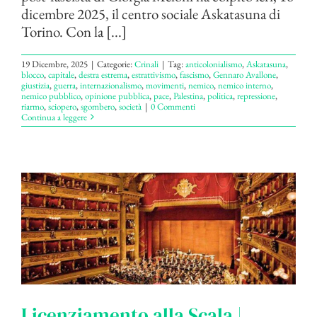
dicembre 2025, il centro sociale Askatasuna di
Torino. Con la [...]
19 Dicembre, 2025
|
Categorie:
Crinali
|
Tag:
anticolonialismo
,
Askatasuna
,
blocco
,
capitale
,
destra estrema
,
estrattivismo
,
fascismo
,
Gennaro Avallone
,
giustizia
,
guerra
,
internazionalismo
,
movimenti
,
nemico
,
nemico interno
,
nemico pubblico
,
opinione pubblica
,
pace
,
Palestina
,
politica
,
repressione
,
riarmo
,
sciopero
,
sgombero
,
società
|
0 Commenti
Continua a leggere
Licenziamento alla Scala |