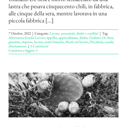
lastra che pesava cinquecento chili, in fabbrica,
alle cinque della sera, mentre lavorava in una
piccola fabbrica [...]
7 Ottobre, 2022
|
Categorie:
Lavoro, precarietà, diritti e conflitti
|
Tag:
Alternanza Scuola-Lavoro
,
appello
,
apprendistato
,
diritti
,
Giuliano De Seta
,
giustizia
,
imprese
,
lavoro
,
morti bianche
,
Morti sul lavoro
,
Precarietà
,
scuola
,
sfruttamento
|
0 Commenti
Continua a leggere