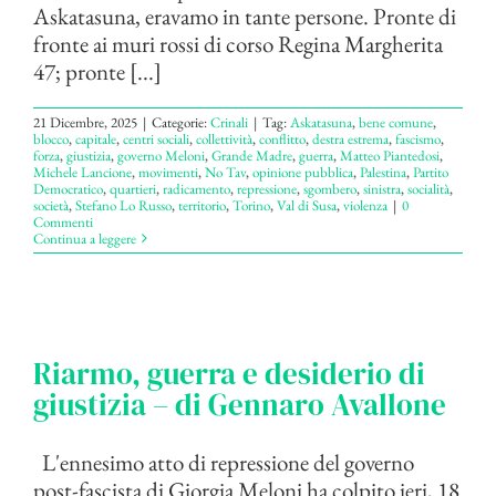
Askatasuna, eravamo in tante persone. Pronte di
fronte ai muri rossi di corso Regina Margherita
47; pronte [...]
21 Dicembre, 2025
|
Categorie:
Crinali
|
Tag:
Askatasuna
,
bene comune
,
blocco
,
capitale
,
centri sociali
,
collettività
,
conflitto
,
destra estrema
,
fascismo
,
forza
,
giustizia
,
governo Meloni
,
Grande Madre
,
guerra
,
Matteo Piantedosi
,
Michele Lancione
,
movimenti
,
No Tav
,
opinione pubblica
,
Palestina
,
Partito
Democratico
,
quartieri
,
radicamento
,
repressione
,
sgombero
,
sinistra
,
socialità
,
società
,
Stefano Lo Russo
,
territorio
,
Torino
,
Val di Susa
,
violenza
|
0
Commenti
Continua a leggere
Riarmo, guerra e desiderio di
giustizia – di Gennaro Avallone
L'ennesimo atto di repressione del governo
post-fascista di Giorgia Meloni ha colpito ieri, 18