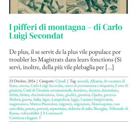
I pifferi di montagna – di Carlo
Luigi Secondat
De plus, il se servit de la plus vile populace por
troubler les Magistrats dans leurs fonctions (Si
servì, inoltre, della più vile plebaglia per [...]
23 Ottobre, 2024
|
Categorie:
Crinali
|
Tag:
accordi
,
Albania
,
Avvocatura di
Stato
,
carcere
,
Carlo Luigi Secondat
,
cento di permanenza e rimpatrio
,
Corte di
giustizia
,
Corti di Giustizia sovranazionali
,
decisione
,
decreto
,
detenzione
,
diritti
,
diritto
,
discriminazione
,
fame
,
giudici
,
giustizia
,
Gjader
,
governo
Meloni
,
guerra
,
Italia
,
lager
,
Lampedusa
,
legge
,
Luciana Sangiovanni
,
magistratura
,
Matteo Piantedosi
,
migranti
,
migrazioni
,
Montesquieu
,
non
convalida
,
potere
,
povertà
,
repressione
,
richiesta di asilo
,
Shengjin
,
Tribunale di
Roma
,
vulnerabilità
|
0 Commenti
Continua a leggere