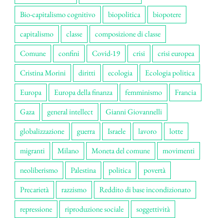
Bio-capitalismo cognitivo
biopolitica
biopotere
capitalismo
classe
composizione di classe
Comune
confini
Covid-19
crisi
crisi europea
Cristina Morini
diritti
ecologia
Ecologia politica
Europa
Europa della finanza
femminismo
Francia
Gaza
general intellect
Gianni Giovannelli
globalizzazione
guerra
Israele
lavoro
lotte
migranti
Milano
Moneta del comune
movimenti
neoliberismo
Palestina
politica
povertà
Precarietà
razzismo
Reddito di base incondizionato
repressione
riproduzione sociale
soggettività