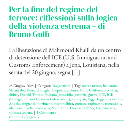
Per la fine del regime del
terrore: riflessioni sulla logica
della violenza estrema – di
Bruno Gullì
La liberazione di Mahmoud Khalil da un centro
di detenzione dell'ICE (U.S. Immigration and
Customs Enforcement) a Jena, Louisiana, nella
serata del 20 giugno, segna [...]
25 Giugno, 2025
|
Categorie:
Soggettività
|
Tag:
autoritarismo
,
Benjamin
Netanyahu
,
Bernard Stiegler
,
biopolitica
,
Bruno Gullì
,
California
,
conflitti
,
diritto
,
Donald Trump
,
fascismo
,
genocidio
,
giustizia
,
guerra
,
ICE
,
ICE
(Immigration and Customs Enforcement)
,
immigrati
,
legge
,
legge sovrana
,
Los
Angeles
,
migranti
,
movimenti
,
necropolitica
,
proteste
,
rapimento
,
repressione
,
ribellione
,
rivolte
,
scomparsa
,
Stati Uniti
,
Thomas Hobbes
,
Usa
,
violenza
,
violenza sovrana
|
1 Commento
Continua a leggere