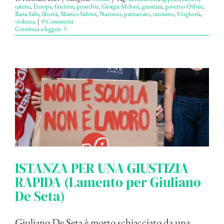
catene
,
Europa
,
fascismi
,
gerarchie
,
Giorgia Meloni
,
giustizia
,
governo Orbán
,
Ilaria Salis
,
libertà
,
Matteo Salvini
,
Nazismo
,
patriarcato
,
razzismo
,
Ungheria
,
violenza
|
0 Commenti
Continua a leggere
ISTANZA PER UNA GIUSTIZIA
RAPIDA (Lamento per Giuliano
De Seta)
Giuliano De Seta è morto schiacciato da una