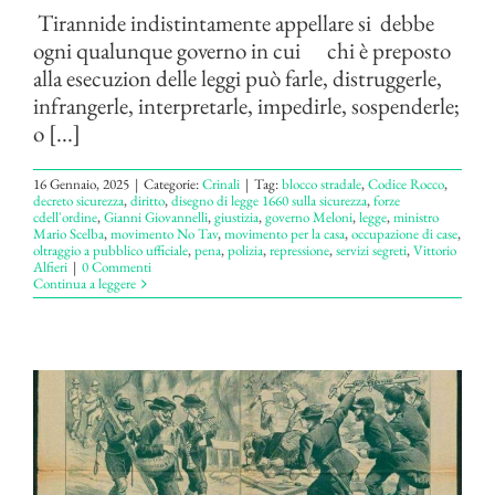
Tirannide indistintamente appellare si debbe
ogni qualunque governo in cui chi è preposto
alla esecuzion delle leggi può farle, distruggerle,
infrangerle, interpretarle, impedirle, sospenderle;
o [...]
16 Gennaio, 2025
|
Categorie:
Crinali
|
Tag:
blocco stradale
,
Codice Rocco
,
decreto sicurezza
,
diritto
,
disegno di legge 1660 sulla sicurezza
,
forze
cdell'ordine
,
Gianni Giovannelli
,
giustizia
,
governo Meloni
,
legge
,
ministro
Mario Scelba
,
movimento No Tav
,
movimento per la casa
,
occupazione di case
,
oltraggio a pubblico ufficiale
,
pena
,
polizia
,
repressione
,
servizi segreti
,
Vittorio
Alfieri
|
0 Commenti
Continua a leggere