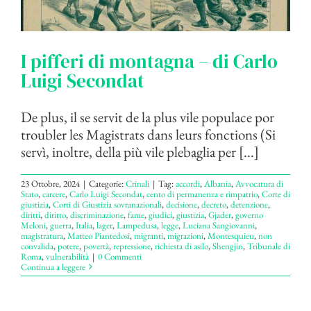
I pifferi di montagna – di Carlo
Luigi Secondat
De plus, il se servit de la plus vile populace por
troubler les Magistrats dans leurs fonctions (Si
servì, inoltre, della più vile plebaglia per [...]
23 Ottobre, 2024
|
Categorie:
Crinali
|
Tag:
accordi
,
Albania
,
Avvocatura di
Stato
,
carcere
,
Carlo Luigi Secondat
,
cento di permanenza e rimpatrio
,
Corte di
giustizia
,
Corti di Giustizia sovranazionali
,
decisione
,
decreto
,
detenzione
,
diritti
,
diritto
,
discriminazione
,
fame
,
giudici
,
giustizia
,
Gjader
,
governo
Meloni
,
guerra
,
Italia
,
lager
,
Lampedusa
,
legge
,
Luciana Sangiovanni
,
magistratura
,
Matteo Piantedosi
,
migranti
,
migrazioni
,
Montesquieu
,
non
convalida
,
potere
,
povertà
,
repressione
,
richiesta di asilo
,
Shengjin
,
Tribunale di
Roma
,
vulnerabilità
|
0 Commenti
Continua a leggere