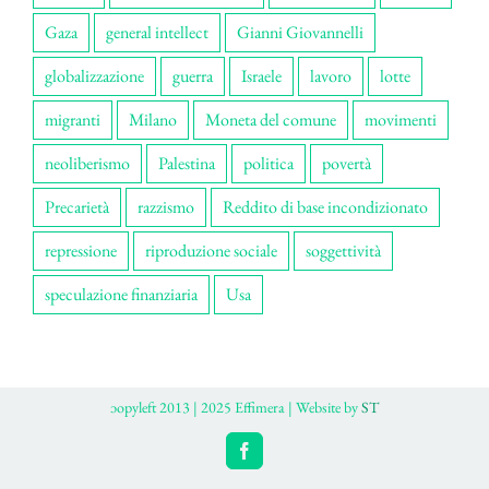
Gaza
general intellect
Gianni Giovannelli
globalizzazione
guerra
Israele
lavoro
lotte
migranti
Milano
Moneta del comune
movimenti
neoliberismo
Palestina
politica
povertà
Precarietà
razzismo
Reddito di base incondizionato
repressione
riproduzione sociale
soggettività
speculazione finanziaria
Usa
ɔopyleft 2013 | 2025 Effimera | Website by
ST
Facebook