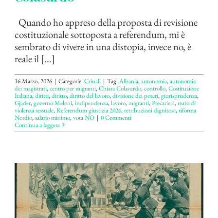
Quando ho appreso della proposta di revisione
costituzionale sottoposta a referendum, mi è
sembrato di vivere in una distopia, invece no, è
reale il [...]
16 Marzo, 2026
|
Categorie:
Crinali
|
Tag:
Albania
,
autonomia
,
autonomia
dei magistrati
,
centro per migranti
,
Chiara Colasurdo
,
controllo
,
Costituzione
Italiana
,
diritti
,
diritto
,
diritto del lavoro
,
divisione dei poteri
,
giurisprudenza
,
Gjader
,
governo Meloni
,
indipendenza
,
lavoro
,
migranti
,
Precarietà
,
reato di
violenza sessuale
,
Referendum giustizia 2026
,
retribuzioni dignitose
,
riforma
Nordio
,
salario minimo
,
vota NO
|
0 Commenti
Continua a leggere