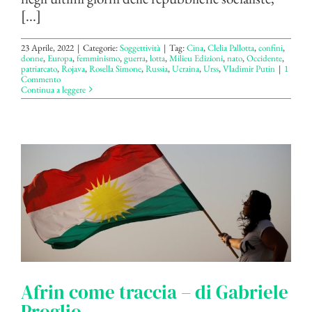
[...]
23 Aprile, 2022
|
Categorie:
Soggettività
|
Tag:
Cina
,
Clelia Pallotta
,
confini
,
donne
,
Europa
,
femminismo
,
guerra
,
lotta
,
Milieu Edizioni
,
nato
,
Occidente
,
patriarcato
,
Rojava
,
Rosella Simone
,
Russia
,
Ucraina
,
Urss
,
Vladimir Putin
|
1
Commento
Continua a leggere
Afrin come traccia – di Gabriele
Proglio