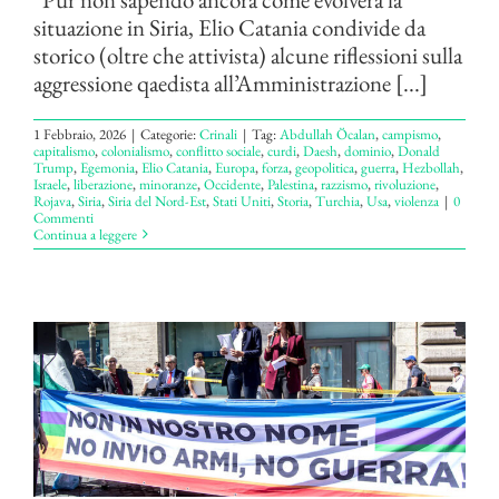
situazione in Siria, Elio Catania condivide da
storico (oltre che attivista) alcune riflessioni sulla
aggressione qaedista all’Amministrazione [...]
1 Febbraio, 2026
|
Categorie:
Crinali
|
Tag:
Abdullah Öcalan
,
campismo
,
capitalismo
,
colonialismo
,
conflitto sociale
,
curdi
,
Daesh
,
dominio
,
Donald
Trump
,
Egemonia
,
Elio Catania
,
Europa
,
forza
,
geopolitica
,
guerra
,
Hezbollah
,
Israele
,
liberazione
,
minoranze
,
Occidente
,
Palestina
,
razzismo
,
rivoluzione
,
Rojava
,
Siria
,
Siria del Nord-Est
,
Stati Uniti
,
Storia
,
Turchia
,
Usa
,
violenza
|
0
Commenti
Continua a leggere