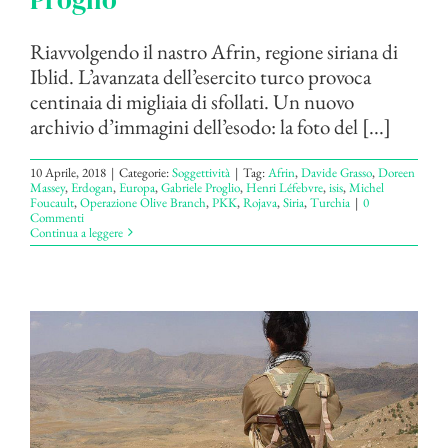
Riavvolgendo il nastro Afrin, regione siriana di
Iblid. L’avanzata dell’esercito turco provoca
centinaia di migliaia di sfollati. Un nuovo
archivio d’immagini dell’esodo: la foto del [...]
10 Aprile, 2018
|
Categorie:
Soggettività
|
Tag:
Afrin
,
Davide Grasso
,
Doreen
Massey
,
Erdogan
,
Europa
,
Gabriele Proglio
,
Henri Léfebvre
,
isis
,
Michel
Foucault
,
Operazione Olive Branch
,
PKK
,
Rojava
,
Siria
,
Turchia
|
0
Commenti
Continua a leggere