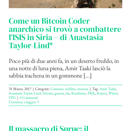
Come un Bitcoin Coder
anarchico si trovò a combattere
l’ISIS in Siria – di Anastasia
Taylor-Lind*
Poco più di due anni fa, in un deserto freddo, in
una notte di luna piena, Amir Taaki lasciò la
sabbia irachena in un gommone [...]
31 Marzo, 2017
|
Categorie:
Comune, reddito, moneta
|
Tag:
Amir Taaki
,
Anastasia Taylor-Lind
,
bitcoin
,
guerra
,
isis
,
Kurdistan
,
PKK
,
Rojava
,
Wired
,
YPG
|
0 Commenti
Continua a leggere
Il massacro di Suruc: il