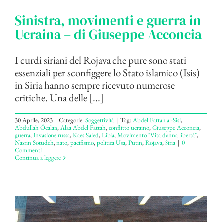
Sinistra, movimenti e guerra in
Ucraina – di Giuseppe Acconcia
I curdi siriani del Rojava che pure sono stati
essenziali per sconfiggere lo Stato islamico (Isis)
in Siria hanno sempre ricevuto numerose
critiche. Una delle [...]
30 Aprile, 2023
|
Categorie:
Soggettività
|
Tag:
Abdel Fattah al-Sisi
,
Abdullah Ӧcalan
,
Alaa Abdel Fattah
,
conflitto ucraino
,
Giuseppe Acconcia
,
guerra
,
Invasione russa
,
Kaes Saied
,
Libia
,
Movimento "Vita donna libertà"
,
Nasrin Sotudeh
,
nato
,
pacifismo
,
politica Usa
,
Putin
,
Rojava
,
Siria
|
0
Commenti
Continua a leggere