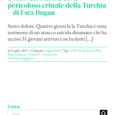
pericoloso crinale della Turchia
– di Esra Dogan
Sento dolore. Quattro giorni fa la Turchia è stata
testimone di un attacco suicida disumano che ha
ucciso 31 giovani attivisti e ne ha feriti [...]
26 Luglio, 2015
|
Categorie:
Soggettività
|
Tag:
HDP
,
isis
,
Kobane
,
PKK
,
Rojava
,
Suruc
,
Turchia
|
1 Commento
Continua a leggere
Cerca
Cerca