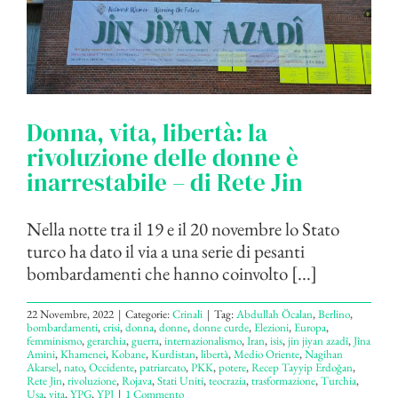
Donna, vita, libertà: la
rivoluzione delle donne è
inarrestabile – di Rete Jin
Nella notte tra il 19 e il 20 novembre lo Stato
turco ha dato il via a una serie di pesanti
bombardamenti che hanno coinvolto [...]
22 Novembre, 2022
|
Categorie:
Crinali
|
Tag:
Abdullah Öcalan
,
Berlino
,
bombardamenti
,
crisi
,
donna
,
donne
,
donne curde
,
Elezioni
,
Europa
,
femminismo
,
gerarchia
,
guerra
,
internazionalismo
,
Iran
,
isis
,
jin jiyan azadî
,
Jîna
Amini
,
Khamenei
,
Kobane
,
Kurdistan
,
libertà
,
Medio Oriente
,
Nagihan
Akarsel
,
nato
,
Occidente
,
patriarcato
,
PKK
,
potere
,
Recep Tayyip Erdoğan
,
Rete Jin
,
rivoluzione
,
Rojava
,
Stati Uniti
,
teocrazia
,
trasformazione
,
Turchia
,
Usa
,
vita
,
YPG
,
YPJ
|
1 Commento