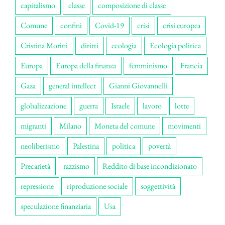
capitalismo
classe
composizione di classe
Comune
confini
Covid-19
crisi
crisi europea
Cristina Morini
diritti
ecologia
Ecologia politica
Europa
Europa della finanza
femminismo
Francia
Gaza
general intellect
Gianni Giovannelli
globalizzazione
guerra
Israele
lavoro
lotte
migranti
Milano
Moneta del comune
movimenti
neoliberismo
Palestina
politica
povertà
Precarietà
razzismo
Reddito di base incondizionato
repressione
riproduzione sociale
soggettività
speculazione finanziaria
Usa