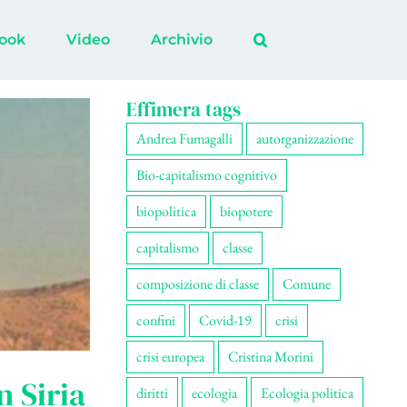
ook
Video
Archivio
Effimera tags
Andrea Fumagalli
autorganizzazione
Bio-capitalismo cognitivo
biopolitica
biopotere
capitalismo
classe
composizione di classe
Comune
confini
Covid-19
crisi
crisi europea
Cristina Morini
n Siria
diritti
ecologia
Ecologia politica