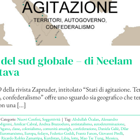
 del sud globale – di Neelam
tava
della rivista Zapruder, intitolato “Stati di agitazione. Ter
 confederalismo” offre uno sguardo sia geografico che te
n una [...]
Categorie:
Nuovi Confini
,
Soggettività
|
Tag:
Abdullah Öcalan
,
Alessandro
Mignini
,
Amilcar Cabral
,
Andrea Brazzoduro
,
antistatalismo
,
autodeterminazione
,
Pagano
,
classe
,
colonialismo
,
comunità amazigh
,
confederazione
,
Daniela Galiè
,
Dilar
Euromarxismo
,
Europa
,
fedayn
,
Federico Goddi
,
Frantz Fanon
,
Giovanni Pirelli
,
é Ricardo Robles Zamarripa
,
Kurdistan
,
Libia
,
lotte
,
Mao Tse Tung
,
Messico
,