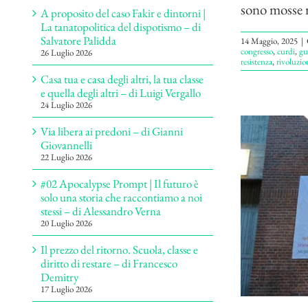
sono mosse r
A proposito del caso Fakir e dintorni |
La tanatopolitica del dispotismo – di
Salvatore Palidda
14 Maggio, 2025
|
congresso
,
curdi
,
gu
26 Luglio 2026
resistenza
,
rivoluzio
Casa tua e casa degli altri, la tua classe
e quella degli altri – di Luigi Vergallo
24 Luglio 2026
Via libera ai predoni – di Gianni
Giovannelli
22 Luglio 2026
#02 Apocalypse Prompt | Il futuro è
solo una storia che raccontiamo a noi
stessi – di Alessandro Verna
20 Luglio 2026
Il prezzo del ritorno. Scuola, classe e
diritto di restare – di Francesco
Demitry
17 Luglio 2026