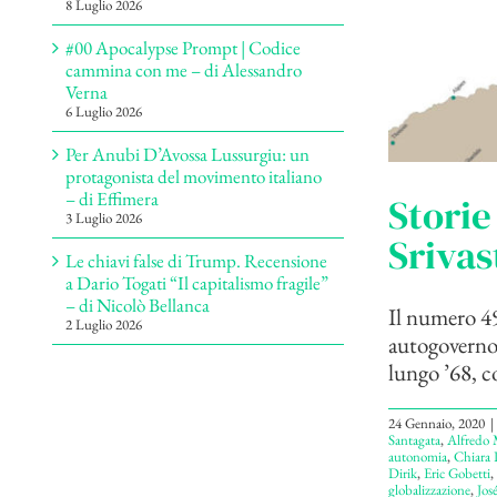
8 Luglio 2026
#00 Apocalypse Prompt | Codice
cammina con me – di Alessandro
Verna
6 Luglio 2026
Per Anubi D’Avossa Lussurgiu: un
protagonista del movimento italiano
– di Effimera
Storie
3 Luglio 2026
Srivas
Le chiavi false di Trump. Recensione
a Dario Togati “Il capitalismo fragile”
– di Nicolò Bellanca
Il numero 49 
2 Luglio 2026
autogoverno,
lungo ’68, co
24 Gennaio, 2020
|
Santagata
,
Alfredo 
autonomia
,
Chiara 
Dirik
,
Eric Gobetti
,
globalizzazione
,
Jos