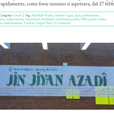
apidamente, come forse nessuno si aspettava, dal 27 febbra
Categorie:
Crinali
|
Tag:
Abdullah Öcalan
,
Andrea Cegna
,
Apo
,
cambiamento
,
erra
,
indipendenza
,
insurrezioni
,
Kurdistan
,
movimenti
,
partito
,
PKK
,
popolo curdo
,
ne
,
trasformazione
,
Turchia
,
Turgut Özal
|
0 Commenti