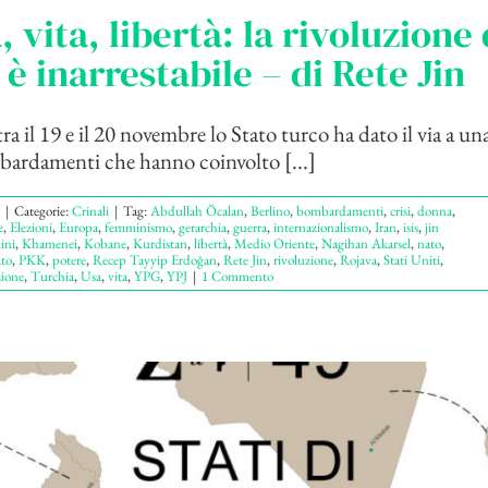
 vita, libertà: la rivoluzione 
è inarrestabile – di Rete Jin
ra il 19 e il 20 novembre lo Stato turco ha dato il via a una
bardamenti che hanno coinvolto [...]
|
Categorie:
Crinali
|
Tag:
Abdullah Öcalan
,
Berlino
,
bombardamenti
,
crisi
,
donna
,
e
,
Elezioni
,
Europa
,
femminismo
,
gerarchia
,
guerra
,
internazionalismo
,
Iran
,
isis
,
jin
ini
,
Khamenei
,
Kobane
,
Kurdistan
,
libertà
,
Medio Oriente
,
Nagihan Akarsel
,
nato
,
ato
,
PKK
,
potere
,
Recep Tayyip Erdoğan
,
Rete Jin
,
rivoluzione
,
Rojava
,
Stati Uniti
,
zione
,
Turchia
,
Usa
,
vita
,
YPG
,
YPJ
|
1 Commento