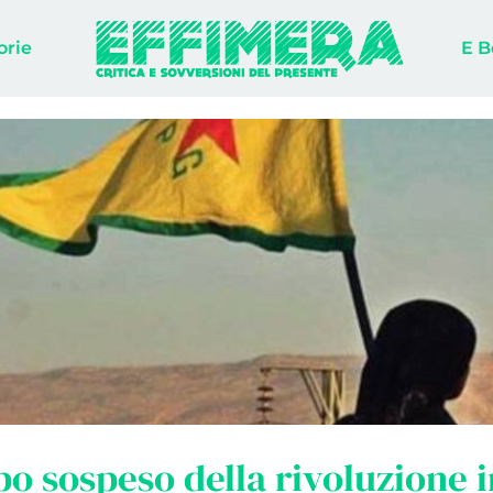
orie
E B
po sospeso della rivoluzione i