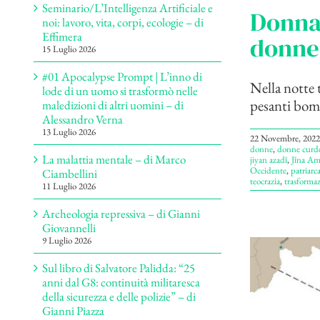
Seminario/L’Intelligenza Artificiale e
Donna,
noi: lavoro, vita, corpi, ecologie – di
Effimera
donne 
15 Luglio 2026
#01 Apocalypse Prompt | L’inno di
Nella notte t
lode di un uomo si trasformò nelle
pesanti bom
maledizioni di altri uomini – di
Alessandro Verna
13 Luglio 2026
22 Novembre, 2022
donne
,
donne curd
La malattia mentale – di Marco
jiyan azadî
,
Jîna Am
Occidente
,
patriarc
Ciambellini
teocrazia
,
trasforma
11 Luglio 2026
Archeologia repressiva – di Gianni
Giovannelli
9 Luglio 2026
Sul libro di Salvatore Palidda: “25
anni dal G8: continuità militaresca
della sicurezza e delle polizie” – di
Gianni Piazza