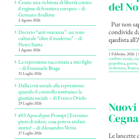
Ceuta: una richiesta di libertà contro
del No
il regime di frontiera europeo – di
Gennaro Avallone
2 Agosto 2026
Pur non sape
condivide da 
Decreto “anti-maranza”: un testo
culturale “oltre il moderno” – di
qaedista all
Pietro Saitta
1 Agosto 2026
1 Febbraio, 2026
|
conflitto sociale
,
cur
La repressione raccontata a mio figlio
geopolitica
,
guerra
,
– di Emanuele Braga
rivoluzione
,
Rojava
31 Luglio 2026
Dalla crisi sociale alla repressione:
quando il controllo sostituisce la
giustizia sociale – di Franco Oriolo
Nuovi 
29 Luglio 2026
Cegna
#03 Apocalypse Prompt | Eravamo
pieni di token, cosa poteva andare
storto? – di Alessandro Verna
27 Luglio 2026
Le lancette d