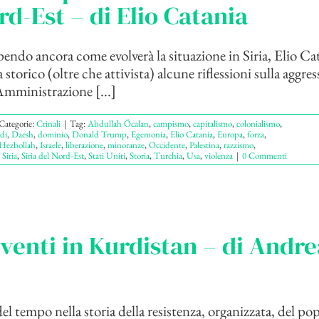
rd-Est – di Elio Catania
ndo ancora come evolverà la situazione in Siria, Elio Ca
storico (oltre che attivista) alcune riflessioni sulla aggre
’Amministrazione [...]
Categorie:
Crinali
|
Tag:
Abdullah Öcalan
,
campismo
,
capitalismo
,
colonialismo
,
di
,
Daesh
,
dominio
,
Donald Trump
,
Egemonia
,
Elio Catania
,
Europa
,
forza
,
Hezbollah
,
Israele
,
liberazione
,
minoranze
,
Occidente
,
Palestina
,
razzismo
,
,
Siria
,
Siria del Nord-Est
,
Stati Uniti
,
Storia
,
Turchia
,
Usa
,
violenza
|
0 Commenti
venti in Kurdistan – di Andre
el tempo nella storia della resistenza, organizzata, del po