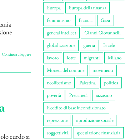
Europa
Europa della finanza
femminismo
Francia
Gaza
tania
ssione
general intellect
Gianni Giovannelli
globalizzazione
guerra
Israele
Continua a leggere
lavoro
lotte
migranti
Milano
Moneta del comune
movimenti
neoliberismo
Palestina
politica
povertà
Precarietà
razzismo
a
Reddito di base incondizionato
repressione
riproduzione sociale
soggettività
speculazione finanziaria
polo curdo si