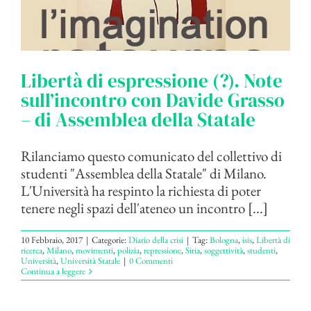
Libertà di espressione (?). Note
sull’incontro con Davide Grasso
– di Assemblea della Statale
Rilanciamo questo comunicato del collettivo di
studenti "Assemblea della Statale" di Milano.
L'Università ha respinto la richiesta di poter
tenere negli spazi dell'ateneo un incontro [...]
10 Febbraio, 2017
|
Categorie:
Diario della crisi
|
Tag:
Bologna
,
isis
,
Libertà di
ricerca
,
Milano
,
movimenti
,
polizia
,
repressione
,
Siria
,
soggettività
,
studenti
,
Università
,
Università Statale
|
0 Commenti
Continua a leggere