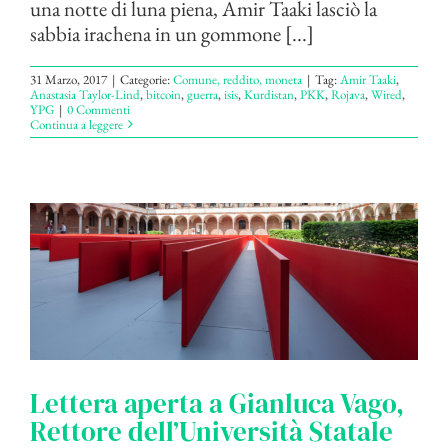
una notte di luna piena, Amir Taaki lasciò la
sabbia irachena in un gommone [...]
31 Marzo, 2017
|
Categorie:
Comune, reddito, moneta
|
Tag:
Amir Taaki
,
Anastasia Taylor-Lind
,
bitcoin
,
guerra
,
isis
,
Kurdistan
,
PKK
,
Rojava
,
Wired
,
YPG
|
0 Commenti
Continua a leggere
Lettera aperta a Gianluca Vago,
Rettore dell’Università Statale