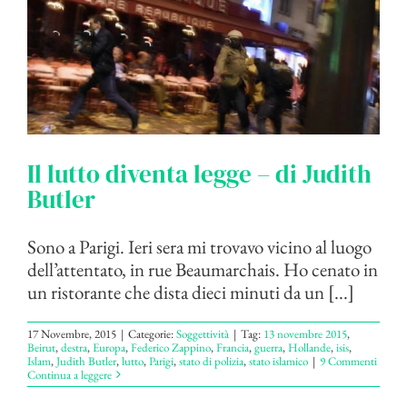
Il lutto diventa legge – di Judith
Butler
Sono a Parigi. Ieri sera mi trovavo vicino al luogo
dell’attentato, in rue Beaumarchais. Ho cenato in
un ristorante che dista dieci minuti da un [...]
17 Novembre, 2015
|
Categorie:
Soggettività
|
Tag:
13 novembre 2015
,
Beirut
,
destra
,
Europa
,
Federico Zappino
,
Francia
,
guerra
,
Hollande
,
isis
,
Islam
,
Judith Butler
,
lutto
,
Parigi
,
stato di polizia
,
stato islamico
|
9 Commenti
Continua a leggere