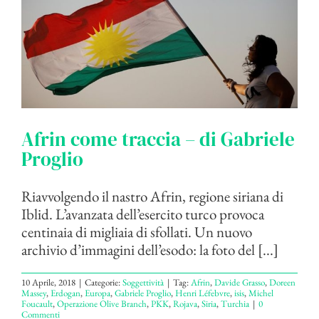
Afrin come traccia – di Gabriele
Proglio
Riavvolgendo il nastro Afrin, regione siriana di
Iblid. L’avanzata dell’esercito turco provoca
centinaia di migliaia di sfollati. Un nuovo
archivio d’immagini dell’esodo: la foto del [...]
10 Aprile, 2018
|
Categorie:
Soggettività
|
Tag:
Afrin
,
Davide Grasso
,
Doreen
Massey
,
Erdogan
,
Europa
,
Gabriele Proglio
,
Henri Léfebvre
,
isis
,
Michel
Foucault
,
Operazione Olive Branch
,
PKK
,
Rojava
,
Siria
,
Turchia
|
0
Commenti