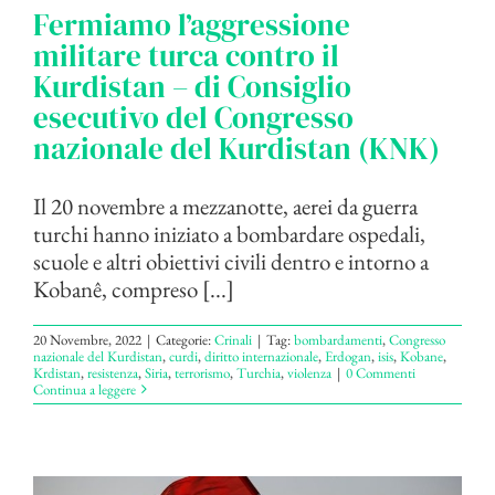
Fermiamo l’aggressione
militare turca contro il
Kurdistan – di Consiglio
esecutivo del Congresso
nazionale del Kurdistan (KNK)
Il 20 novembre a mezzanotte, aerei da guerra
turchi hanno iniziato a bombardare ospedali,
scuole e altri obiettivi civili dentro e intorno a
Kobanê, compreso [...]
20 Novembre, 2022
|
Categorie:
Crinali
|
Tag:
bombardamenti
,
Congresso
nazionale del Kurdistan
,
curdi
,
diritto internazionale
,
Erdogan
,
isis
,
Kobane
,
Krdistan
,
resistenza
,
Siria
,
terrorismo
,
Turchia
,
violenza
|
0 Commenti
Continua a leggere