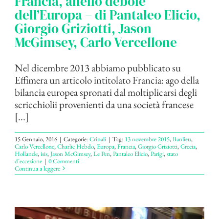
Francia, anello debole
dell’Europa – di Pantaleo Elicio,
Giorgio Griziotti, Jason
McGimsey, Carlo Vercellone
Nel dicembre 2013 abbiamo pubblicato su
Effimera un articolo intitolato Francia: ago della
bilancia europea spronati dal moltiplicarsi degli
scricchiolii provenienti da una società francese
[...]
15 Gennaio, 2016
|
Categorie:
Crinali
|
Tag:
13 novembre 2015
,
Banlieu
,
Carlo Vercellone
,
Charlie Hebdo
,
Europa
,
Francia
,
Giorgio Griziotti
,
Grecia
,
Hollande
,
isis
,
Jason McGimsey
,
Le Pen
,
Pantaleo Elicio
,
Parigi
,
stato
d'eccezione
|
0 Commenti
Continua a leggere