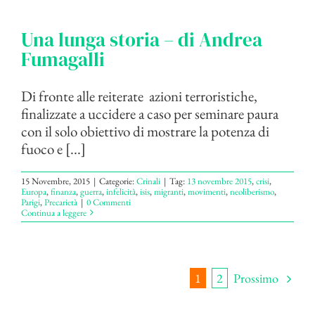
Una lunga storia – di Andrea
Fumagalli
Di fronte alle reiterate azioni terroristiche,
finalizzate a uccidere a caso per seminare paura
con il solo obiettivo di mostrare la potenza di
fuoco e [...]
15 Novembre, 2015
|
Categorie:
Crinali
|
Tag:
13 novembre 2015
,
crisi
,
Europa
,
finanza
,
guerra
,
infelicità
,
isis
,
migranti
,
movimenti
,
neoliberismo
,
Parigi
,
Precarietà
|
0 Commenti
Continua a leggere
Prossimo
1
2