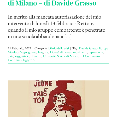
di Milano – di Davide Grasso
In merito alla mancata autorizzazione del mio
intervento di lunedì 13 febbraio - Rettore,
quando il mio gruppo combattente è penetrato
in una scuola abbandonata [...]
11 Febbraio, 2017
|
Categorie:
Diario della crisi
|
Tag:
Davide Grasso
,
Europa
,
Gianluca Vago
,
guerra
,
Iraq
,
isis
,
Libertà di ricerca
,
movimenti
,
repressione
,
Siria
,
soggettività
,
Turchia
,
Università Statale di Milano
|
1 Commento
Continua a leggere