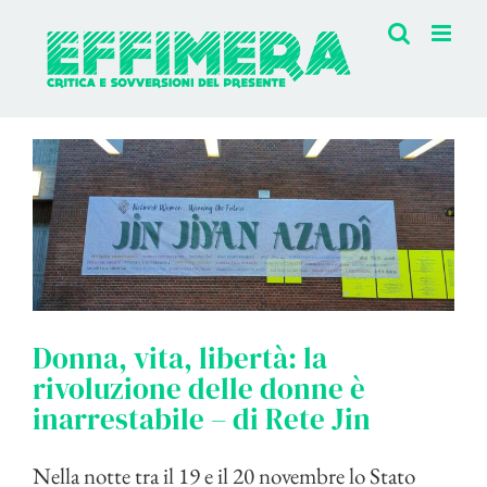
Salta
al
contenuto
Donna, vita, libertà: la
rivoluzione delle donne è
inarrestabile – di Rete Jin
Nella notte tra il 19 e il 20 novembre lo Stato