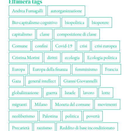
Effimera tags
Andrea Fumagalli
autorganizzazione
Bio-capitalismo cognitivo
biopolitica
biopotere
capitalismo
classe
composizione di classe
Comune
confini
Covid-19
crisi
crisi europea
Cristina Morini
diritti
ecologia
Ecologia politica
Europa
Europa della finanza
femminismo
Francia
Gaza
general intellect
Gianni Giovannelli
globalizzazione
guerra
Israele
lavoro
lotte
migranti
Milano
Moneta del comune
movimenti
neoliberismo
Palestina
politica
povertà
Precarietà
razzismo
Reddito di base incondizionato