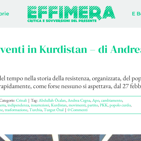
orie
E B
venti in Kurdistan – di Andre
el tempo nella storia della resistenza, organizzata, del po
apidamente, come forse nessuno si aspettava, dal 27 febbra
Categorie:
Crinali
|
Tag:
Abdullah Öcalan
,
Andrea Cegna
,
Apo
,
cambiamento
,
erra
,
indipendenza
,
insurrezioni
,
Kurdistan
,
movimenti
,
partito
,
PKK
,
popolo curdo
,
ne
,
trasformazione
,
Turchia
,
Turgut Özal
|
0 Commenti