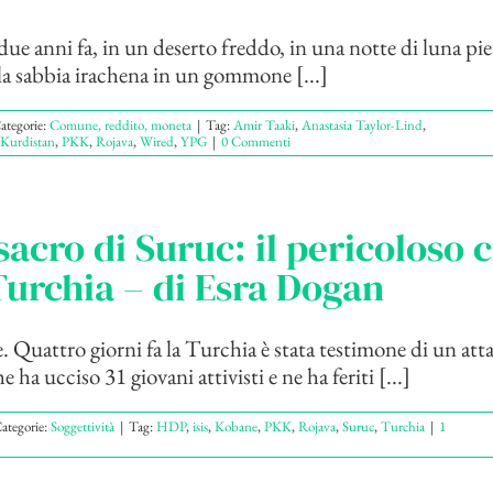
due anni fa, in un deserto freddo, in una notte di luna pi
 la sabbia irachena in un gommone [...]
ategorie:
Comune, reddito, moneta
|
Tag:
Amir Taaki
,
Anastasia Taylor-Lind
,
Kurdistan
,
PKK
,
Rojava
,
Wired
,
YPG
|
0 Commenti
sacro di Suruc: il pericoloso 
Turchia – di Esra Dogan
. Quattro giorni fa la Turchia è stata testimone di un att
ha ucciso 31 giovani attivisti e ne ha feriti [...]
ategorie:
Soggettività
|
Tag:
HDP
,
isis
,
Kobane
,
PKK
,
Rojava
,
Suruc
,
Turchia
|
1