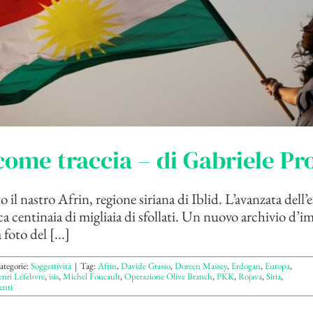
come traccia – di Gabriele Pr
il nastro Afrin, regione siriana di Iblid. L’avanzata dell’e
a centinaia di migliaia di sfollati. Un nuovo archivio d’
 foto del [...]
ategorie:
Soggettività
|
Tag:
Afrin
,
Davide Grasso
,
Doreen Massey
,
Erdogan
,
Europa
,
nri Léfebvre
,
isis
,
Michel Foucault
,
Operazione Olive Branch
,
PKK
,
Rojava
,
Siria
,
nti