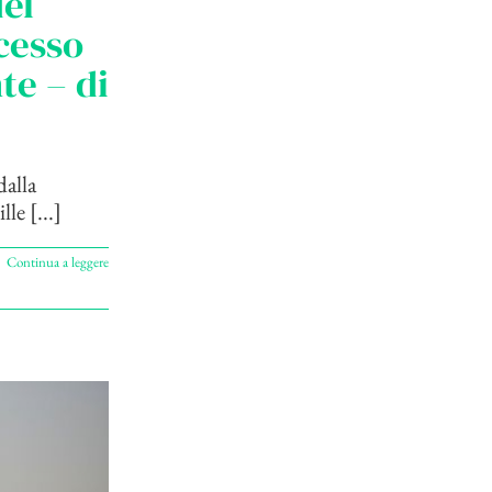
del
cesso
te – di
dalla
le [...]
Continua a leggere