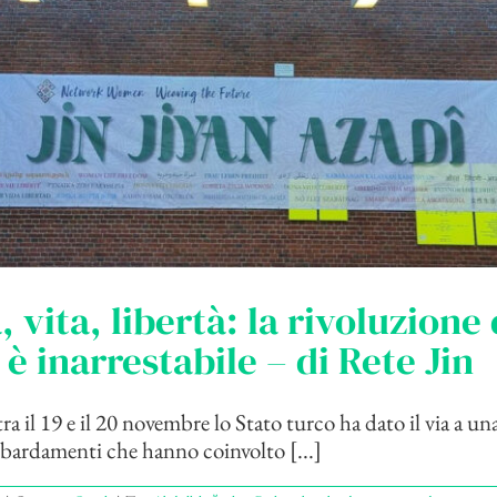
 vita, libertà: la rivoluzione 
è inarrestabile – di Rete Jin
ra il 19 e il 20 novembre lo Stato turco ha dato il via a una
bardamenti che hanno coinvolto [...]