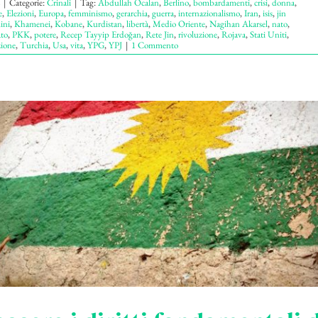
|
Categorie:
Crinali
|
Tag:
Abdullah Öcalan
,
Berlino
,
bombardamenti
,
crisi
,
donna
,
e
,
Elezioni
,
Europa
,
femminismo
,
gerarchia
,
guerra
,
internazionalismo
,
Iran
,
isis
,
jin
ini
,
Khamenei
,
Kobane
,
Kurdistan
,
libertà
,
Medio Oriente
,
Nagihan Akarsel
,
nato
,
ato
,
PKK
,
potere
,
Recep Tayyip Erdoğan
,
Rete Jin
,
rivoluzione
,
Rojava
,
Stati Uniti
,
zione
,
Turchia
,
Usa
,
vita
,
YPG
,
YPJ
|
1 Commento