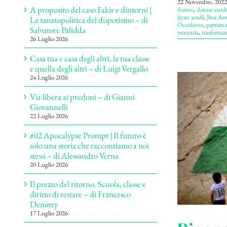
22 Novembre, 2022
A proposito del caso Fakir e dintorni |
donne
,
donne curd
jiyan azadî
,
Jîna Am
La tanatopolitica del dispotismo – di
Occidente
,
patriarc
Salvatore Palidda
teocrazia
,
trasforma
26 Luglio 2026
Casa tua e casa degli altri, la tua classe
e quella degli altri – di Luigi Vergallo
24 Luglio 2026
Via libera ai predoni – di Gianni
Giovannelli
22 Luglio 2026
#02 Apocalypse Prompt | Il futuro è
solo una storia che raccontiamo a noi
stessi – di Alessandro Verna
20 Luglio 2026
Il prezzo del ritorno. Scuola, classe e
diritto di restare – di Francesco
Demitry
17 Luglio 2026