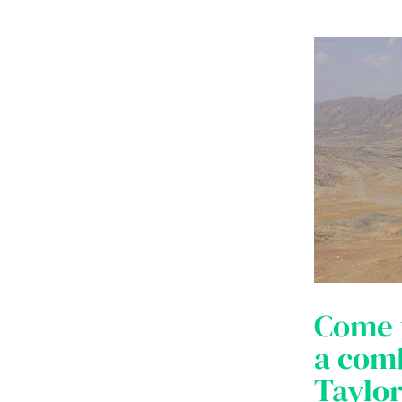
Come u
a comb
Taylor