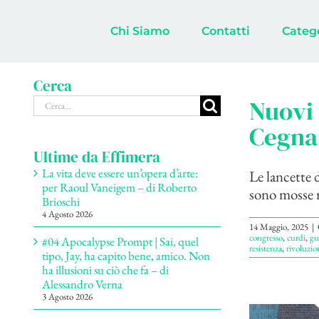
Salta
al
Chi Siamo
Contatti
Categ
contenuto
Cerca
Cerca
Nuovi 
per:
Cegna
Ultime da Effimera
La vita deve essere un’opera d’arte:
Le lancette d
per Raoul Vaneigem – di Roberto
sono mosse r
Brioschi
4 Agosto 2026
14 Maggio, 2025
|
congresso
,
curdi
,
gu
#04 Apocalypse Prompt | Sai, quel
resistenza
,
rivoluzio
tipo, Jay, ha capito bene, amico. Non
ha illusioni su ciò che fa – di
Alessandro Verna
3 Agosto 2026