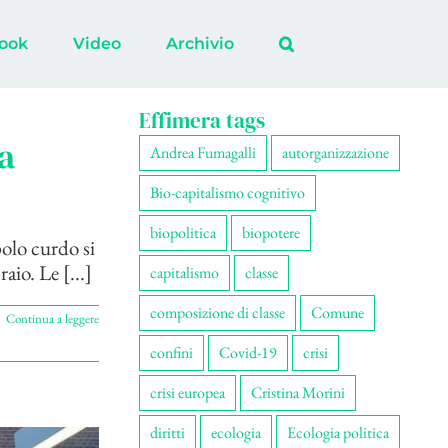
ook
Video
Archivio
Effimera tags
a
Andrea Fumagalli
autorganizzazione
Bio-capitalismo cognitivo
biopolitica
biopotere
polo curdo si
io. Le [...]
capitalismo
classe
composizione di classe
Comune
Continua a leggere
confini
Covid-19
crisi
crisi europea
Cristina Morini
diritti
ecologia
Ecologia politica