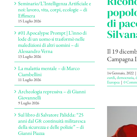
Ricono
Seminario/L’Intelligenza Artificiale e
popol
noi: lavoro, vita, corpi, ecologie – di
Effimera
di pac
15 Luglio 2026
Silvan
#01 Apocalypse Prompt | L’inno di
lode di un uomo si trasformò nelle
maledizioni di altri uomini – di
Il 19 dicemb
Alessandro Verna
13 Luglio 2026
Campagna Int
La malattia mentale – di Marco
14 Gennaio, 2022
|
Ciambellini
curdi
,
democrazia
,
d
11 Luglio 2026
Europea
|
0 Comme
Archeologia repressiva – di Gianni
Giovannelli
9 Luglio 2026
Sul libro di Salvatore Palidda: “25
anni dal G8: continuità militaresca
della sicurezza e delle polizie” – di
Gianni Piazza