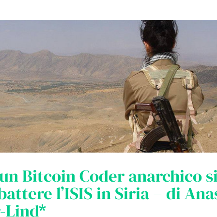
n Bitcoin Coder anarchico si
attere l’ISIS in Siria – di Ana
-Lind*