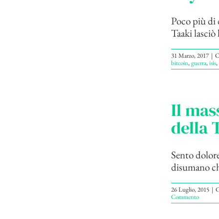
Poco più di 
Taaki lasciò
31 Marzo, 2017
|
C
bitcoin
,
guerra
,
isis
,
Il mas
della 
Sento dolore
disumano che 
26 Luglio, 2015
|
C
Commento