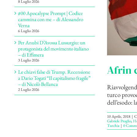
8 Luglio 2026
#00 Apocalypse Prompt | Codice
cammina con me – di Alessandro
Verna
6 Luglio 2026
Per Anubi D’Avossa Lussurgiu: un
protagonista del movimento italiano
– di Effimera
3 Luglio 2026
Afrin 
Le chiavi false di Trump. Recensione
a Dario Togati “Il capitalismo fragile”
– di Nicolò Bellanca
Riavvolgendo 
2 Luglio 2026
turco provoc
dell’esodo: la
10 Aprile, 2018
|
C
Gabriele Proglio
,
He
Turchia
|
0 Comme