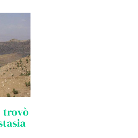
 trovò
stasia