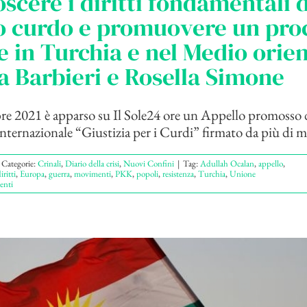
scere i diritti fondamentali 
o curdo e promuovere un pro
e in Turchia e nel Medio orien
a Barbieri e Rosella Simone
re 2021 è apparso su Il Sole24 ore un Appello promosso 
ernazionale “Giustizia per i Curdi” firmato da più di mil
Categorie:
Crinali
,
Diario della crisi
,
Nuovi Confini
|
Tag:
Adullah Ocalan
,
appello
,
iritti
,
Europa
,
guerra
,
movimenti
,
PKK
,
popoli
,
resistenza
,
Turchia
,
Unione
nti