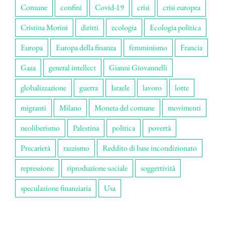
Comune
confini
Covid-19
crisi
crisi europea
Cristina Morini
diritti
ecologia
Ecologia politica
Europa
Europa della finanza
femminismo
Francia
Gaza
general intellect
Gianni Giovannelli
globalizzazione
guerra
Israele
lavoro
lotte
migranti
Milano
Moneta del comune
movimenti
neoliberismo
Palestina
politica
povertà
Precarietà
razzismo
Reddito di base incondizionato
repressione
riproduzione sociale
soggettività
speculazione finanziaria
Usa