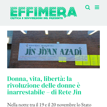
Salta
al
contenuto
Donna, vita, libertà: la
rivoluzione delle donne è
inarrestabile – di Rete Jin
Nella notte tra il 19 e il 20 novembre lo Stato