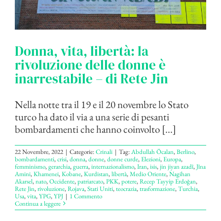
Donna, vita, libertà: la
rivoluzione delle donne è
inarrestabile – di Rete Jin
Nella notte tra il 19 e il 20 novembre lo Stato
turco ha dato il via a una serie di pesanti
bombardamenti che hanno coinvolto [...]
22 Novembre, 2022
|
Categorie:
Crinali
|
Tag:
Abdullah Öcalan
,
Berlino
,
bombardamenti
,
crisi
,
donna
,
donne
,
donne curde
,
Elezioni
,
Europa
,
femminismo
,
gerarchia
,
guerra
,
internazionalismo
,
Iran
,
isis
,
jin jiyan azadî
,
Jîna
Amini
,
Khamenei
,
Kobane
,
Kurdistan
,
libertà
,
Medio Oriente
,
Nagihan
Akarsel
,
nato
,
Occidente
,
patriarcato
,
PKK
,
potere
,
Recep Tayyip Erdoğan
,
Rete Jin
,
rivoluzione
,
Rojava
,
Stati Uniti
,
teocrazia
,
trasformazione
,
Turchia
,
Usa
,
vita
,
YPG
,
YPJ
|
1 Commento
Continua a leggere