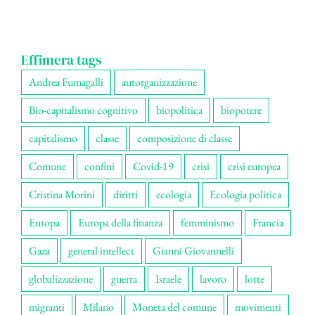
Effimera tags
Andrea Fumagalli
autorganizzazione
Bio-capitalismo cognitivo
biopolitica
biopotere
capitalismo
classe
composizione di classe
Comune
confini
Covid-19
crisi
crisi europea
Cristina Morini
diritti
ecologia
Ecologia politica
Europa
Europa della finanza
femminismo
Francia
Gaza
general intellect
Gianni Giovannelli
globalizzazione
guerra
Israele
lavoro
lotte
migranti
Milano
Moneta del comune
movimenti