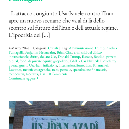
L'attacco congiunto Usa-Israele contro l'Iran
apre un nuovo scenario che va al di là dello
scontro sul futuro dell'Iran e dell'attuale regime.
L'ipocrisia del [...]
4 Marzo, 2026
|
Categorie:
Crinali
|
Tag:
Amministrazione Trump
,
Andrea
Fumagalli
,
Benjamin Netanyahu
,
Brics
,
Cina
,
crisi
,
crisi del diritto
internazionale
,
diritti
,
dollaro Usa
,
Donald Trump
,
Europa
,
fondi di private
capital
,
fondi di private equity
,
geopolitica
,
GNL - Gas Naturale Liquefatto
,
guerra
,
guerra Usa-Iran
,
inflazione
,
internazionalismo
,
Iran
,
Khamenei
,
Logistica
,
materie energetiche
,
nato
,
petrolio
,
speculazione finanziaria
,
tecnocrazia
,
teocrazia
,
Usa
|
0 Commenti
Continua a leggere