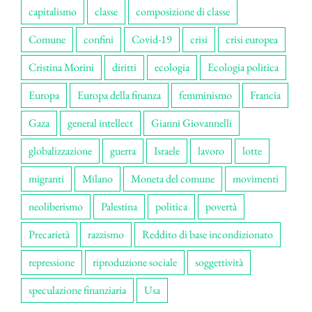
capitalismo
classe
composizione di classe
Comune
confini
Covid-19
crisi
crisi europea
Cristina Morini
diritti
ecologia
Ecologia politica
Europa
Europa della finanza
femminismo
Francia
Gaza
general intellect
Gianni Giovannelli
globalizzazione
guerra
Israele
lavoro
lotte
migranti
Milano
Moneta del comune
movimenti
neoliberismo
Palestina
politica
povertà
Precarietà
razzismo
Reddito di base incondizionato
repressione
riproduzione sociale
soggettività
speculazione finanziaria
Usa