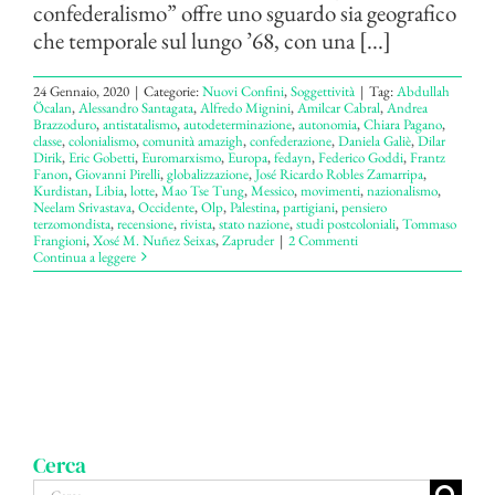
confederalismo” offre uno sguardo sia geografico
che temporale sul lungo ’68, con una [...]
24 Gennaio, 2020
|
Categorie:
Nuovi Confini
,
Soggettività
|
Tag:
Abdullah
Öcalan
,
Alessandro Santagata
,
Alfredo Mignini
,
Amilcar Cabral
,
Andrea
Brazzoduro
,
antistatalismo
,
autodeterminazione
,
autonomia
,
Chiara Pagano
,
classe
,
colonialismo
,
comunità amazigh
,
confederazione
,
Daniela Galiè
,
Dilar
Dirik
,
Eric Gobetti
,
Euromarxismo
,
Europa
,
fedayn
,
Federico Goddi
,
Frantz
Fanon
,
Giovanni Pirelli
,
globalizzazione
,
José Ricardo Robles Zamarripa
,
Kurdistan
,
Libia
,
lotte
,
Mao Tse Tung
,
Messico
,
movimenti
,
nazionalismo
,
Neelam Srivastava
,
Occidente
,
Olp
,
Palestina
,
partigiani
,
pensiero
terzomondista
,
recensione
,
rivista
,
stato nazione
,
studi postcoloniali
,
Tommaso
Frangioni
,
Xosé M. Nuñez Seixas
,
Zapruder
|
2 Commenti
Continua a leggere
Cerca
Cerca