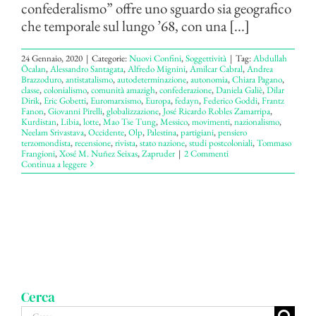
confederalismo” offre uno sguardo sia geografico
che temporale sul lungo ’68, con una [...]
24 Gennaio, 2020
|
Categorie:
Nuovi Confini
,
Soggettività
|
Tag:
Abdullah
Öcalan
,
Alessandro Santagata
,
Alfredo Mignini
,
Amilcar Cabral
,
Andrea
Brazzoduro
,
antistatalismo
,
autodeterminazione
,
autonomia
,
Chiara Pagano
,
classe
,
colonialismo
,
comunità amazigh
,
confederazione
,
Daniela Galiè
,
Dilar
Dirik
,
Eric Gobetti
,
Euromarxismo
,
Europa
,
fedayn
,
Federico Goddi
,
Frantz
Fanon
,
Giovanni Pirelli
,
globalizzazione
,
José Ricardo Robles Zamarripa
,
Kurdistan
,
Libia
,
lotte
,
Mao Tse Tung
,
Messico
,
movimenti
,
nazionalismo
,
Neelam Srivastava
,
Occidente
,
Olp
,
Palestina
,
partigiani
,
pensiero
terzomondista
,
recensione
,
rivista
,
stato nazione
,
studi postcoloniali
,
Tommaso
Frangioni
,
Xosé M. Nuñez Seixas
,
Zapruder
|
2 Commenti
Continua a leggere
Cerca
Cerca