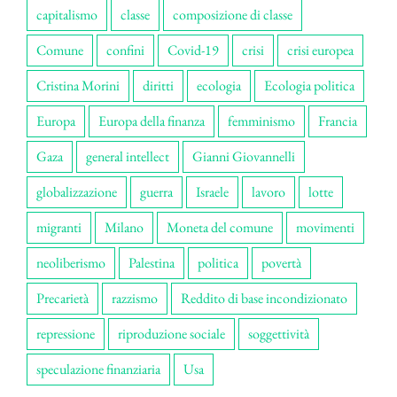
capitalismo
classe
composizione di classe
Comune
confini
Covid-19
crisi
crisi europea
Cristina Morini
diritti
ecologia
Ecologia politica
Europa
Europa della finanza
femminismo
Francia
Gaza
general intellect
Gianni Giovannelli
globalizzazione
guerra
Israele
lavoro
lotte
migranti
Milano
Moneta del comune
movimenti
neoliberismo
Palestina
politica
povertà
Precarietà
razzismo
Reddito di base incondizionato
repressione
riproduzione sociale
soggettività
speculazione finanziaria
Usa