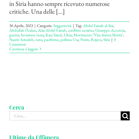
in Siria hanno sempre ricevuto numerose
critiche. Una delle [...]
30 Aprile, 2023
|
Categorie:
Soggettività
|
Tag:
Abdel Fattah al-Sisi
,
Abdullah Ӧcalan
,
Alaa Abdel Fattah
,
conflitto ucraino
,
Giuseppe Acconcia
,
guerra
,
Invasione russa
,
Kaes Saied
,
Libia
,
Movimento "Vita donna libertà"
,
Nasrin Sotudeh
,
nato
,
pacifismo
,
politica Usa
,
Putin
,
Rojava
,
Siria
|
0
Commenti
Continua a leggere
Cerca
Cerca
per:
Ultime da Effimera