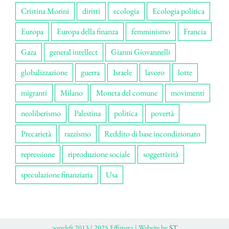
Cristina Morini
diritti
ecologia
Ecologia politica
Europa
Europa della finanza
femminismo
Francia
Gaza
general intellect
Gianni Giovannelli
globalizzazione
guerra
Israele
lavoro
lotte
migranti
Milano
Moneta del comune
movimenti
neoliberismo
Palestina
politica
povertà
Precarietà
razzismo
Reddito di base incondizionato
repressione
riproduzione sociale
soggettività
speculazione finanziaria
Usa
ɔopyleft 2013 | 2025 Effimera | Website by
ST