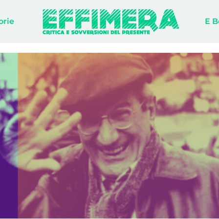
orie
E B