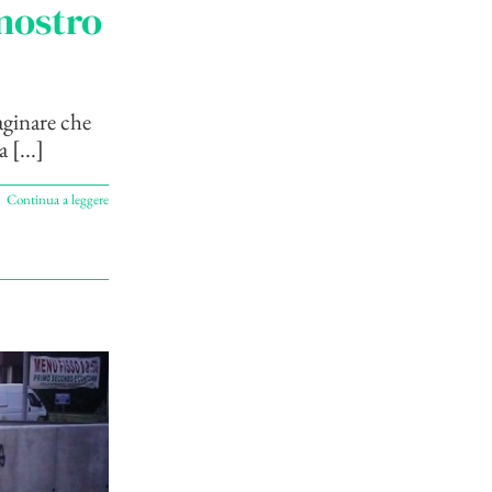
nostro
aginare che
 [...]
Continua a leggere