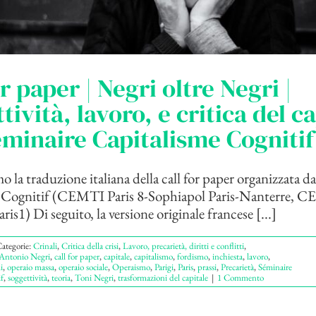
or paper | Negri oltre Negri |
tività, lavoro, e critica del c
éminaire Capitalisme Cognitif
 la traduzione italiana della call for paper organizzata d
 Cognitif (CEMTI Paris 8-Sophiapol Paris-Nanterre, 
ris1) Di seguito, la versione originale francese [...]
ategorie:
Crinali
,
Critica della crisi
,
Lavoro, precarietà, diritti e conflitti
,
Antonio Negri
,
call for paper
,
capitale
,
capitalismo
,
fordismo
,
inchiesta
,
lavoro
,
i
,
operaio massa
,
operaio sociale
,
Operaismo
,
Parigi
,
Paris
,
prassi
,
Precarietà
,
Séminaire
f
,
soggettività
,
teoria
,
Toni Negri
,
trasformazioni del capitale
|
1 Commento