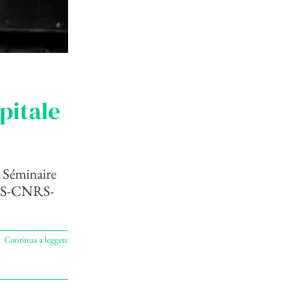
apitale
a Séminaire
CES-CNRS-
Continua a leggere