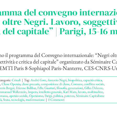
amma del convegno internazi
 oltre Negri. Lavoro, soggetti
a del capitale” | Parigi, 15-16
o il programma del Convegno internazionale: “Negri olt
ettività e critica del capitale” organizzato da Séminaire C
EMTI Paris 8-Sophiapol Paris-Nanterre, CES-CNRS-Univ
ategorie:
Crinali
|
Tag:
André Gorz
,
Antonio Negri
,
biopolitica
,
capacità critica
,
,
Classe Operaia
,
classe precaria
,
composizione di classe
,
Comune
,
conflitto sociale
,
enis Berger
,
Etienne Balibar
,
Félix Guattari
,
filosofia
,
generazioni
,
Gilles Deleuze
,
mmanuel Wallerstein
,
Impero
,
intelletto generale
,
Karl Marx
,
lavoro
,
moltitudine
,
 massa
,
operaio sociale
,
Operaismo
,
Parigi
,
politica
,
potenza
,
Séminaire Capitalisme
tà
,
Stato
,
tecnologia
,
trasformazione
|
0 Commenti