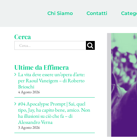
Salta
al
Chi Siamo
Contatti
Categ
contenuto
Cerca
Cerca
per:
Ultime da Effimera
La vita deve essere un’opera d’arte:
per Raoul Vaneigem – di Roberto
Brioschi
4 Agosto 2026
#04 Apocalypse Prompt | Sai, quel
tipo, Jay, ha capito bene, amico. Non
ha illusioni su ciò che fa – di
Alessandro Verna
3 Agosto 2026