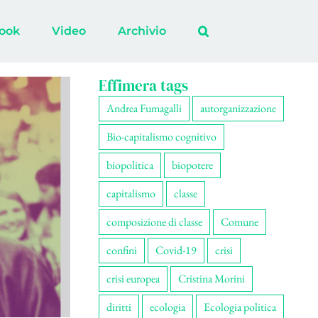
ook
Video
Archivio
Effimera tags
Andrea Fumagalli
autorganizzazione
Bio-capitalismo cognitivo
biopolitica
biopotere
capitalismo
classe
composizione di classe
Comune
confini
Covid-19
crisi
crisi europea
Cristina Morini
diritti
ecologia
Ecologia politica