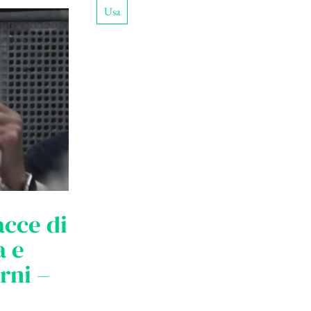
Usa
acce di
a e
rni –