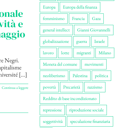
Europa
Europa della finanza
onale
femminismo
Francia
Gaza
vità e
general intellect
Gianni Giovannelli
 maggio
globalizzazione
guerra
Israele
lavoro
lotte
migranti
Milano
re Negri.
Moneta del comune
movimenti
apitalisme
ersité [...]
neoliberismo
Palestina
politica
povertà
Precarietà
razzismo
Continua a leggere
Reddito di base incondizionato
repressione
riproduzione sociale
soggettività
speculazione finanziaria