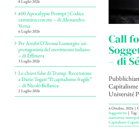
8 Luglio 2026
#00 Apocalypse Prompt | Codice
cammina con me – di Alessandro
Verna
6 Luglio 2026
Call f
Per Anubi D’Avossa Lussurgiu: un
Sogget
protagonista del movimento italiano
– di Effimera
– di S
3 Luglio 2026
Le chiavi false di Trump. Recensione
Pubblichiamo
a Dario Togati “Il capitalismo fragile”
Capitalisme
– di Nicolò Bellanca
2 Luglio 2026
Université Pa
4 Ottobre, 2024
|
C
Soggettività
|
Tag:
marxismo
,
metropol
Capitalisme Cogniti