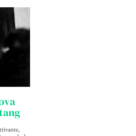
rova
utang
tivante,