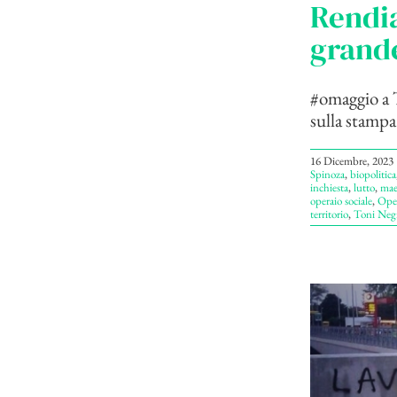
Rendia
grande
#omaggio a T
sulla stampa
16 Dicembre, 2023
Spinoza
,
biopolitica
inchiesta
,
lutto
,
mae
operaio sociale
,
Ope
territorio
,
Toni Negr