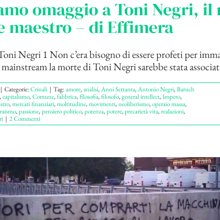
mo omaggio a Toni Negri, il 
 maestro – di Effimera
oni Negri 1 Non c’era bisogno di essere profeti per imm
 mainstream la morte di Toni Negri sarebbe stata associata
|
Categorie:
Crinali
|
Tag:
amore
,
analisi
,
Anni Settanta
,
Antonio Negri
,
Baruch
,
capitalismo
,
Comune
,
fabbrica
,
filosofia
,
filosofo
,
general intellect
,
Impero
,
stro
,
mercati finanziari
,
moltitudine
,
movimenti
,
neoliberismo
,
operaio massa
,
raismo
,
passione
,
pensiero politico
,
potenza
,
potere
,
precarietà vita
,
realazioni
,
i
|
2 Commenti