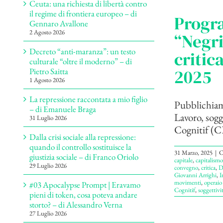
Ceuta: una richiesta di libertà contro
il regime di frontiera europeo – di
Progr
Gennaro Avallone
2 Agosto 2026
“Negri
Decreto “anti-maranza”: un testo
critic
culturale “oltre il moderno” – di
2025
Pietro Saitta
1 Agosto 2026
La repressione raccontata a mio figlio
Pubblichiam
– di Emanuele Braga
Lavoro, sogg
31 Luglio 2026
Cognitif (C
Dalla crisi sociale alla repressione:
quando il controllo sostituisce la
31 Marzo, 2025
|
C
giustizia sociale – di Franco Oriolo
capitale
,
capitalismo
29 Luglio 2026
convegno
,
critica
,
D
Giovanni Arrighi
,
I
movimenti
,
operaio
#03 Apocalypse Prompt | Eravamo
Cognitif
,
soggettivi
pieni di token, cosa poteva andare
storto? – di Alessandro Verna
27 Luglio 2026