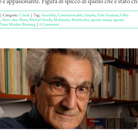
 e appasionante. Figura di spicco di quello che è stato chi
|
Categorie:
Crinali
|
Tag:
Assembly
,
Commonwealth
,
Empire
,
Felix Guattari
,
Gilles
n
,
Marx oltre Marx
,
Micharl Hardt
,
Multitude
,
Multitudes
,
operaio massa
,
operaio
Yann Moulier Boutang
|
0 Commenti