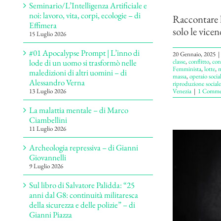
Seminario/L’Intelligenza Artificiale e
noi: lavoro, vita, corpi, ecologie – di
Raccontare l
Effimera
solo le vice
15 Luglio 2026
#01 Apocalypse Prompt | L’inno di
20 Gennaio, 2025
|
classe
,
conflitto
,
con
lode di un uomo si trasformò nelle
Femminista
,
lotte
,
m
maledizioni di altri uomini – di
massa
,
operaio socia
Alessandro Verna
riproduzione sociale
Venezia
|
1 Comme
13 Luglio 2026
La malattia mentale – di Marco
Ciambellini
11 Luglio 2026
Archeologia repressiva – di Gianni
Giovannelli
9 Luglio 2026
Sul libro di Salvatore Palidda: “25
anni dal G8: continuità militaresca
della sicurezza e delle polizie” – di
Gianni Piazza