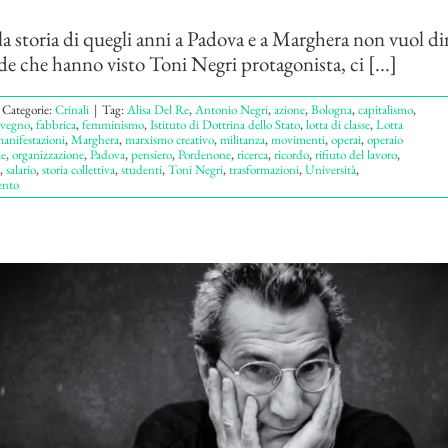
a storia di quegli anni a Padova e a Marghera non vuol di
nde che hanno visto Toni Negri protagonista, ci [...]
Categorie:
Crinali
|
Tag:
Alisa Del Re
,
Antonio Negri
,
azione
,
Bologna
,
capitalismo
,
vegno
,
fabbrica
,
femminismo
,
Istituto di Dottrina dello Stato
,
lotta di classe
,
Lotta
anifestazioni
,
Marghera
,
marxismo creativo
,
militanza
,
movimenti
,
operai
,
operaio
le
,
organizzazione
,
Padova
,
pensiero
,
Pordenone
,
ricerca
,
ricordo
,
rifiuto del lavoro
,
,
salario
,
storia collettiva
,
studenti
,
Toni Negri
,
trasformazioni
,
Università
,
nto