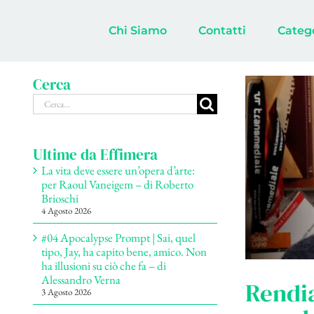
Salta
al
Chi Siamo
Contatti
Categ
contenuto
Cerca
Cerca
per:
Ultime da Effimera
La vita deve essere un’opera d’arte:
per Raoul Vaneigem – di Roberto
Brioschi
4 Agosto 2026
#04 Apocalypse Prompt | Sai, quel
tipo, Jay, ha capito bene, amico. Non
ha illusioni su ciò che fa – di
Alessandro Verna
Rendia
3 Agosto 2026