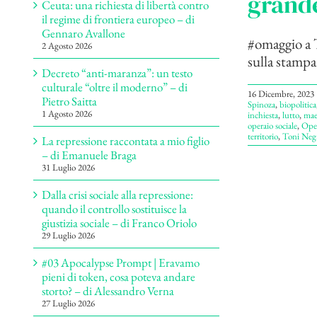
grande
Ceuta: una richiesta di libertà contro
il regime di frontiera europeo – di
Gennaro Avallone
#omaggio a T
2 Agosto 2026
sulla stampa
Decreto “anti-maranza”: un testo
culturale “oltre il moderno” – di
16 Dicembre, 2023
Pietro Saitta
Spinoza
,
biopolitica
1 Agosto 2026
inchiesta
,
lutto
,
mae
operaio sociale
,
Ope
territorio
,
Toni Negr
La repressione raccontata a mio figlio
– di Emanuele Braga
31 Luglio 2026
Dalla crisi sociale alla repressione:
quando il controllo sostituisce la
giustizia sociale – di Franco Oriolo
29 Luglio 2026
#03 Apocalypse Prompt | Eravamo
pieni di token, cosa poteva andare
storto? – di Alessandro Verna
27 Luglio 2026