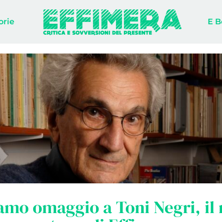
orie
E B
mo omaggio a Toni Negri, il 