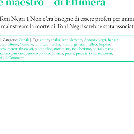
 maestro – di Effimera
oni Negri 1 Non c’era bisogno di essere profeti per imm
 mainstream la morte di Toni Negri sarebbe stata associata
|
Categorie:
Crinali
|
Tag:
amore
,
analisi
,
Anni Settanta
,
Antonio Negri
,
Baruch
,
capitalismo
,
Comune
,
fabbrica
,
filosofia
,
filosofo
,
general intellect
,
Impero
,
stro
,
mercati finanziari
,
moltitudine
,
movimenti
,
neoliberismo
,
operaio massa
,
raismo
,
passione
,
pensiero politico
,
potenza
,
potere
,
precarietà vita
,
realazioni
,
i
|
2 Commenti