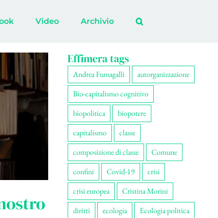
ook
Video
Archivio
Effimera tags
Andrea Fumagalli
autorganizzazione
Bio-capitalismo cognitivo
biopolitica
biopotere
capitalismo
classe
composizione di classe
Comune
confini
Covid-19
crisi
crisi europea
Cristina Morini
nostro
diritti
ecologia
Ecologia politica