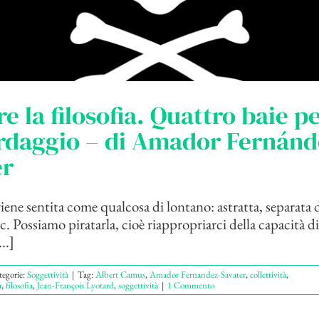
re la filosofia. Quattro baie p
rdaggio – di Amador Fernánd
er
viene sentita come qualcosa di lontano: astratta, separata d
cc. Possiamo piratarla, cioè riappropriarci della capacità d
..]
tegorie:
Soggettività
|
Tag:
Albert Camus
,
Amador Fernandez-Savater
,
collettività
,
a
,
filosofia
,
Jean-François Lyotard
,
soggettività
|
1 Commento