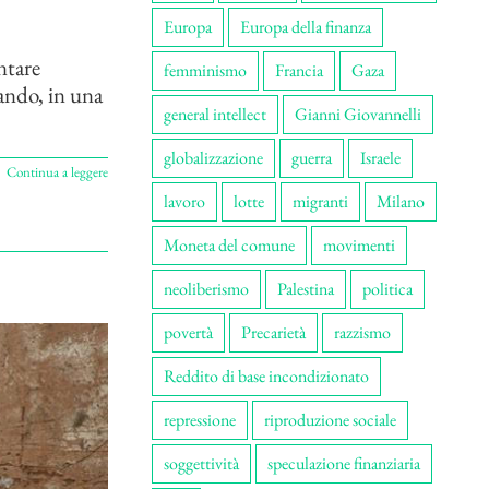
Europa
Europa della finanza
ntare
femminismo
Francia
Gaza
ando, in una
general intellect
Gianni Giovannelli
globalizzazione
guerra
Israele
Continua a leggere
lavoro
lotte
migranti
Milano
Moneta del comune
movimenti
neoliberismo
Palestina
politica
povertà
Precarietà
razzismo
Reddito di base incondizionato
repressione
riproduzione sociale
soggettività
speculazione finanziaria