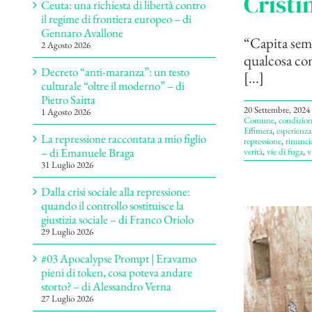
Cristi
Ceuta: una richiesta di libertà contro
il regime di frontiera europeo – di
Gennaro Avallone
“Capita semp
2 Agosto 2026
qualcosa com
Decreto “anti-maranza”: un testo
[...]
culturale “oltre il moderno” – di
Pietro Saitta
20 Settembre, 2024
1 Agosto 2026
Comune
,
condizioni
Effimera
,
esperienza
La repressione raccontata a mio figlio
repressione
,
rinunci
– di Emanuele Braga
verità
,
vie di fuga
,
v
31 Luglio 2026
Dalla crisi sociale alla repressione:
quando il controllo sostituisce la
giustizia sociale – di Franco Oriolo
29 Luglio 2026
#03 Apocalypse Prompt | Eravamo
pieni di token, cosa poteva andare
storto? – di Alessandro Verna
27 Luglio 2026