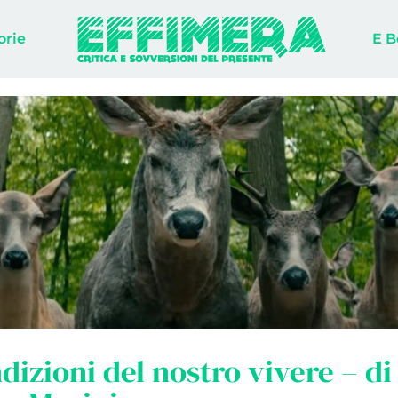
orie
E B
dizioni del nostro vivere – di