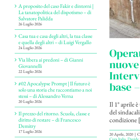
A proposito del caso Fakir e dintorni |
La tanatopolitica del dispotismo – di
Salvatore Palidda
26 Luglio 2026
Casa tua e casa degli altri, la tua classe
e quella degli altri – di Luigi Vergallo
24 Luglio 2026
Operat
Via libera ai predoni – di Gianni
nuove 
Giovannelli
Interv
22 Luglio 2026
base –
#02 Apocalypse Prompt | Il futuro è
solo una storia che raccontiamo a noi
stessi – di Alessandro Verna
20 Luglio 2026
Il 1° aprile
del sindacali
Il prezzo del ritorno. Scuola, classe e
condizione [.
diritto di restare – di Francesco
Demitry
17 Luglio 2026
20 Aprile, 2020
|
C
Cura Italia
,
Davide 