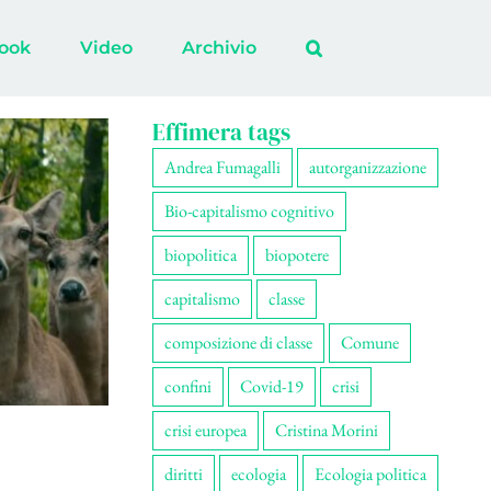
ook
Video
Archivio
Effimera tags
Andrea Fumagalli
autorganizzazione
Bio-capitalismo cognitivo
biopolitica
biopotere
capitalismo
classe
composizione di classe
Comune
confini
Covid-19
crisi
crisi europea
Cristina Morini
diritti
ecologia
Ecologia politica