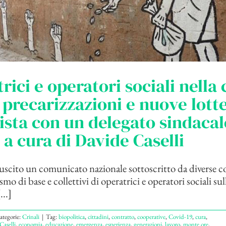
rici e operatori sociali nella c
precarizzazioni e nuove lotte
ista con un delegato sindacal
 a cura di Davide Caselli
 è uscito un comunicato nazionale sottoscritto da diverse
smo di base e collettivi di operatrici e operatori sociali sul
..]
ategorie:
Crinali
|
Tag:
biopolitica
,
cittadini
,
contratto
,
cooperative
,
Covid-19
,
cura
,
Caselli
,
economia
,
educazione
,
emergenza
,
esperienza
,
generazioni
,
lavoro
,
monte ore
,