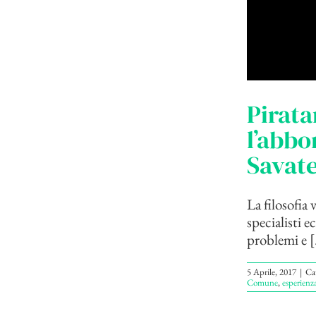
Pirata
l’abbo
Savat
La filosofia 
specialisti e
problemi e [.
5 Aprile, 2017
|
Ca
Comune
,
esperienz