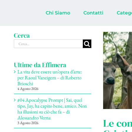
Salta
al
Chi Siamo
Contatti
Categ
contenuto
Cerca
Cerca
per:
Ultime da Effimera
La vita deve essere un’opera d’arte:
per Raoul Vaneigem – di Roberto
Brioschi
4 Agosto 2026
#04 Apocalypse Prompt | Sai, quel
tipo, Jay, ha capito bene, amico. Non
ha illusioni su ciò che fa – di
Alessandro Verna
Le con
3 Agosto 2026