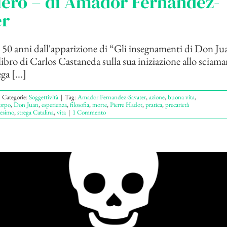
iero – di Amador Fernández-
er
 50 anni dall'apparizione di “Gli insegnamenti di Don Jua
libro di Carlos Castaneda sulla sua iniziazione allo sciam
a [...]
Categorie:
Soggettività
|
Tag:
Amador Fernandez-Savater
,
azione
,
buona vita
,
orpo
,
Don Juan
,
esperienza
,
filosofia
,
morte
,
Pierre Hadot
,
pratica
,
precarietà
esimo
,
strega Catalina
,
vita
|
1 Commento