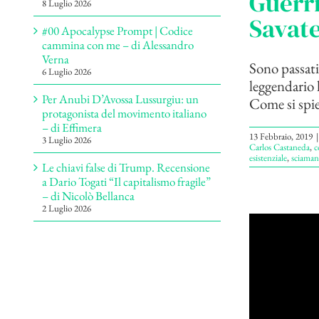
Guerr
8 Luglio 2026
Savat
#00 Apocalypse Prompt | Codice
cammina con me – di Alessandro
Verna
Sono passati
6 Luglio 2026
leggendario 
Per Anubi D’Avossa Lussurgiu: un
Come si spieg
protagonista del movimento italiano
– di Effimera
13 Febbraio, 2019
|
3 Luglio 2026
Carlos Castaneda
,
c
esistenziale
,
sciaman
Le chiavi false di Trump. Recensione
a Dario Togati “Il capitalismo fragile”
– di Nicolò Bellanca
2 Luglio 2026