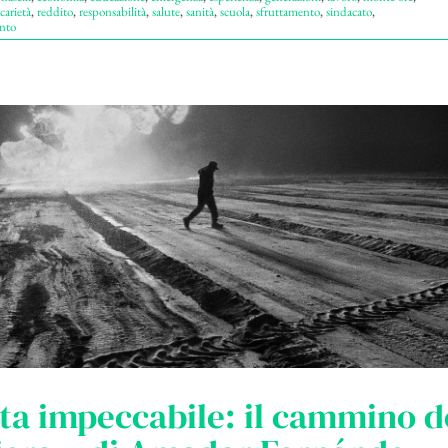
carietà
,
reddito
,
responsabilità
,
salute
,
sanità
,
scuola
,
sfruttamento
,
sindacato
,
nto
ta impeccabile: il cammino d