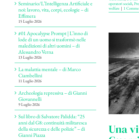
Seminario/L’Intelligenza Artificiale e
operatori sociali
,
Pre
welfare
|
1 Comme
noi: lavoro, vita, corpi, ecologie – di
Effimera
15 Luglio 2026
#01 Apocalypse Prompt | L’inno di
lode di un uomo si trasformò nelle
maledizioni di altri uomini – di
Alessandro Verna
13 Luglio 2026
La malattia mentale – di Marco
Ciambellini
11 Luglio 2026
Archeologia repressiva – di Gianni
Giovannelli
9 Luglio 2026
Sul libro di Salvatore Palidda: “25
anni dal G8: continuità militaresca
Una vi
della sicurezza e delle polizie” – di
Gianni Piazza