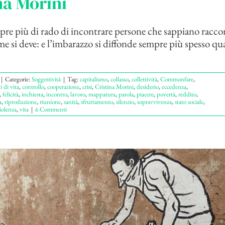
na Morini
re più di rado di incontrare persone che sappiano racco
e si deve: e l’imbarazzo si diffonde sempre più spesso qu
|
Categorie:
Soggettività
|
Tag:
capitalismo
,
collasso
,
collettività
,
Commonfare
,
 di vita
,
controllo
,
cooperazione
,
crisi
,
Cristina Morini
,
desiderio
,
eccedenza
,
,
felicità
,
inchiesta
,
incontro
,
lavoro
,
mappatura
,
parola
,
piacere
,
povertà
,
reddito
,
a
,
riproduzione
,
riunione
,
sanità
,
sfruttamento
,
silenzio
,
sopravvivenza
,
stato sociale
,
iolenza
,
vita
|
6 Commenti