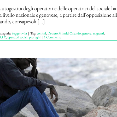
utogestita degli operatori e delle operatrici del sociale ha
a livello nazionale e genovese, a partire dall'opposizione al
ndo, consapevoli [...]
ategorie:
Soggettività
|
Tag:
confini
,
Decreto Minniti-Orlando
,
genova
,
migranti
,
ici X
,
operatori sociali
,
profughi
|
1 Commento