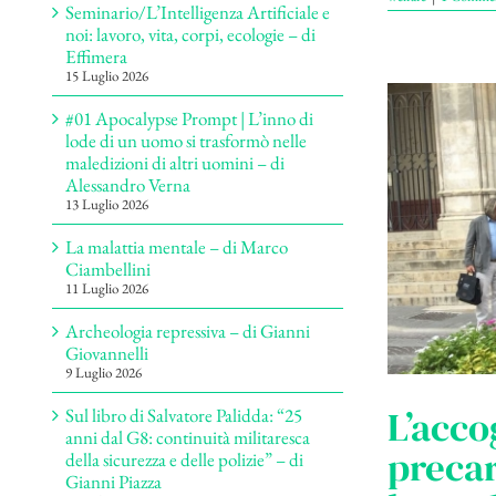
Seminario/L’Intelligenza Artificiale e
noi: lavoro, vita, corpi, ecologie – di
Effimera
15 Luglio 2026
#01 Apocalypse Prompt | L’inno di
lode di un uomo si trasformò nelle
maledizioni di altri uomini – di
Alessandro Verna
13 Luglio 2026
La malattia mentale – di Marco
Ciambellini
11 Luglio 2026
Archeologia repressiva – di Gianni
Giovannelli
9 Luglio 2026
L’acco
Sul libro di Salvatore Palidda: “25
anni dal G8: continuità militaresca
precar
della sicurezza e delle polizie” – di
Gianni Piazza