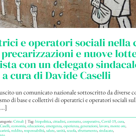
rici e operatori sociali nella c
precarizzazioni e nuove lotte
ista con un delegato sindacal
 a cura di Davide Caselli
 è uscito un comunicato nazionale sottoscritto da diverse
smo di base e collettivi di operatrici e operatori sociali sul
..]
ategorie:
Crinali
|
Tag:
biopolitica
,
cittadini
,
contratto
,
cooperative
,
Covid-19
,
cura
,
Caselli
,
economia
,
educazione
,
emergenza
,
esperienza
,
generazioni
,
lavoro
,
monte ore
,
carietà
,
reddito
,
responsabilità
,
salute
,
sanità
,
scuola
,
sfruttamento
,
sindacato
,
nto