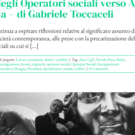
degli Operatori sociali verso A
a – di Gabriele Toccaceli
inua a ospitare riflessioni relative al significato assunto d
ocietà contemporanea, alle prese con la precarizzazione del
ali su cui si [...]
Categorie:
Lavoro, precarietà, diritti e conflitti
|
Tag:
Arci
,
Cgil
,
Davide Pizzi
,
diritti
,
immigrazione
,
lavoro
,
migranti
,
operatori sociali
,
Operatori Sociali Autorganizzati-
mocratico
,
Perugia
,
Precarietà
,
riproduzione sociale
,
welfare
|
0 Commenti