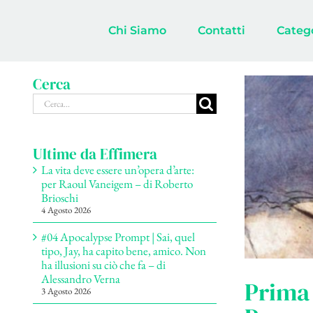
Salta
al
Chi Siamo
Contatti
Categ
contenuto
Cerca
Cerca
per:
Ultime da Effimera
La vita deve essere un’opera d’arte:
per Raoul Vaneigem – di Roberto
Brioschi
4 Agosto 2026
#04 Apocalypse Prompt | Sai, quel
tipo, Jay, ha capito bene, amico. Non
ha illusioni su ciò che fa – di
Alessandro Verna
Prima 
3 Agosto 2026