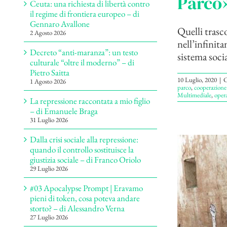
Parco»
Ceuta: una richiesta di libertà contro
il regime di frontiera europeo – di
Gennaro Avallone
Quelli trasc
2 Agosto 2026
nell’infinit
Decreto “anti-maranza”: un testo
sistema social
culturale “oltre il moderno” – di
Pietro Saitta
10 Luglio, 2020
|
C
1 Agosto 2026
parco
,
cooperazione 
Multimediale
,
opera
La repressione raccontata a mio figlio
– di Emanuele Braga
31 Luglio 2026
Dalla crisi sociale alla repressione:
quando il controllo sostituisce la
giustizia sociale – di Franco Oriolo
29 Luglio 2026
#03 Apocalypse Prompt | Eravamo
pieni di token, cosa poteva andare
storto? – di Alessandro Verna
27 Luglio 2026