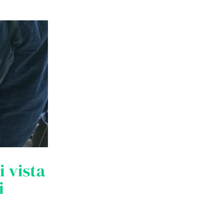
i vista
i