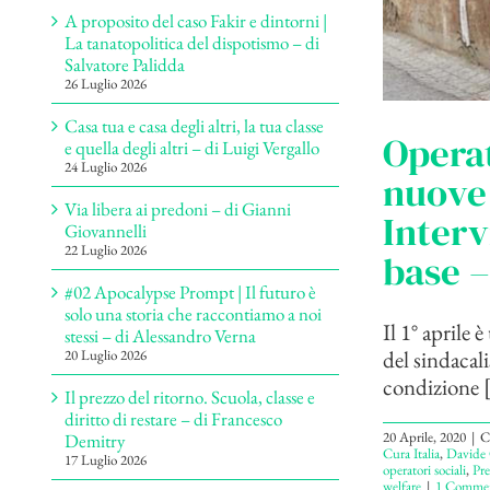
A proposito del caso Fakir e dintorni |
La tanatopolitica del dispotismo – di
Salvatore Palidda
26 Luglio 2026
Casa tua e casa degli altri, la tua classe
Operat
e quella degli altri – di Luigi Vergallo
24 Luglio 2026
nuove 
Via libera ai predoni – di Gianni
Interv
Giovannelli
22 Luglio 2026
base –
#02 Apocalypse Prompt | Il futuro è
solo una storia che raccontiamo a noi
Il 1° aprile
stessi – di Alessandro Verna
del sindacali
20 Luglio 2026
condizione [.
Il prezzo del ritorno. Scuola, classe e
diritto di restare – di Francesco
20 Aprile, 2020
|
C
Demitry
Cura Italia
,
Davide 
17 Luglio 2026
operatori sociali
,
Pre
welfare
|
1 Comme