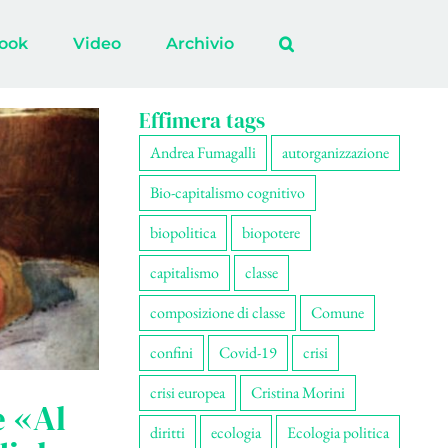
ook
Video
Archivio
Effimera tags
Andrea Fumagalli
autorganizzazione
Bio-capitalismo cognitivo
biopolitica
biopotere
capitalismo
classe
composizione di classe
Comune
confini
Covid-19
crisi
crisi europea
Cristina Morini
e «Al
diritti
ecologia
Ecologia politica