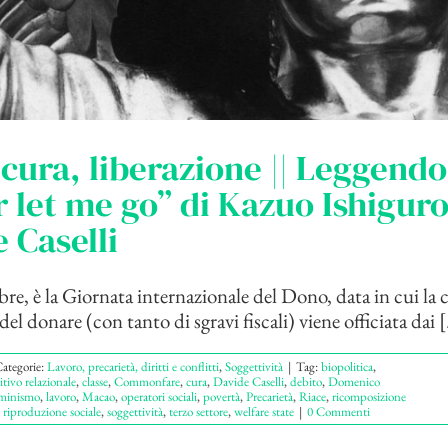
cura, liberazione || Leggendo
 let me go” di Kazuo Ishiguro
 Caselli
bre, è la Giornata internazionale del Dono, data in cui la 
el donare (con tanto di sgravi fiscali) viene officiata dai [.
ategorie:
Lavoro, precarietà, diritti e conflitti
,
Soggettività
|
Tag:
biopolitica
,
tivo relazionale
,
classe
,
Commonfare
,
cura
,
Davide Caselli
,
debito
,
Domenico
minismo
,
lavoro
,
Macao
,
operatori sociali
,
povertà
,
Precarietà
,
Riace
,
ricomposizione
,
riproduzione sociale
,
soggettività
,
terzo settore
,
welfare state
|
0 Commenti