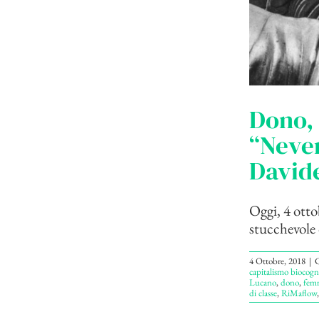
Dono, 
“Never
Davide
Oggi, 4 otto
stucchevole d
4 Ottobre, 2018
|
C
capitalismo biocogni
Lucano
,
dono
,
fem
di classe
,
RiMaflow