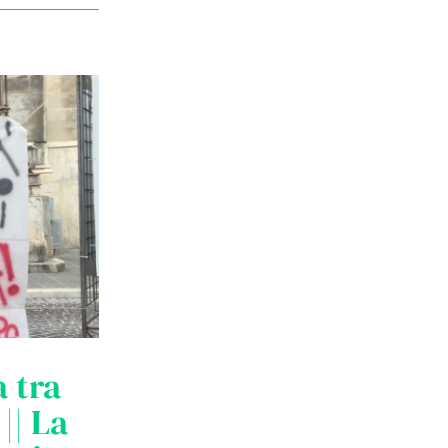
 tra
|| La