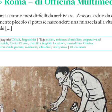
 Roma – di Officina Multime
orsi saranno mesi difficili da archiviare. Ancora arduo da
amente piccolo si potesse nascondere una minaccia alla vit
e [...]
ategorie:
Crinali
,
Soggettività
|
Tag:
anziani
,
assistenza domiciliare
,
cooperativa Al
sociale
,
Covid-19
,
cura
,
disabilità
,
fragilità
,
lockdown
,
mutualismo
,
Officina
tori sociali
,
povertà
,
solidarietà
,
solitudine
,
video
,
virus
|
0 Commenti