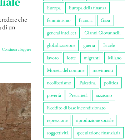
diale
Europa
Europa della finanza
 credere che
femminismo
Francia
Gaza
a di un
general intellect
Gianni Giovannelli
globalizzazione
guerra
Israele
Continua a leggere
lavoro
lotte
migranti
Milano
Moneta del comune
movimenti
neoliberismo
Palestina
politica
povertà
Precarietà
razzismo
Reddito di base incondizionato
repressione
riproduzione sociale
soggettività
speculazione finanziaria