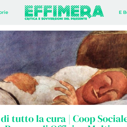
orie
E B
di tutto la cura | Coop Social