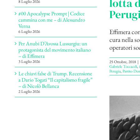
lotta 
8 Luglio 2026
Perugi
#00 Apocalypse Prompt | Codice
cammina con me – di Alessandro
Verna
Effimera cont
6 Luglio 2026
cura nella s
Per Anubi D’Avossa Lussurgiu: un
operatori soci
protagonista del movimento italiano
– di Effimera
3 Luglio 2026
25 Ottobre, 2018
|
Gabriele Toccaceli
,
Perugia
,
Partito De
Le chiavi false di Trump. Recensione
a Dario Togati “Il capitalismo fragile”
– di Nicolò Bellanca
2 Luglio 2026