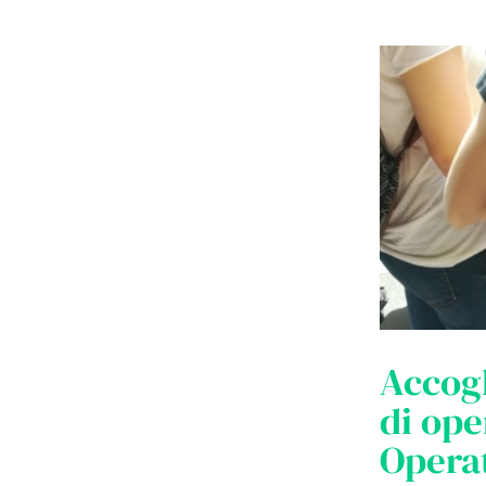
Accogl
di ope
Operat