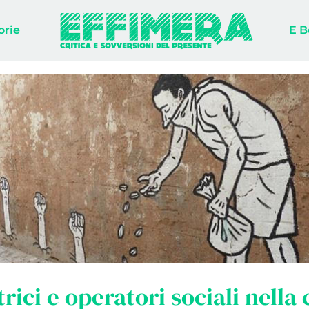
orie
E B
rici e operatori sociali nella c