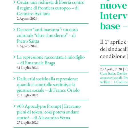
nuove 
Ceuta: una richiesta di libertà contro
il regime di frontiera europeo – di
Interv
Gennaro Avallone
2 Agosto 2026
base –
Decreto “anti-maranza”: un testo
culturale “oltre il moderno” – di
Il 1° aprile
Pietro Saitta
1 Agosto 2026
del sindacali
condizione [.
La repressione raccontata a mio figlio
– di Emanuele Braga
31 Luglio 2026
20 Aprile, 2020
|
C
Cura Italia
,
Davide 
operatori sociali
,
Pre
Dalla crisi sociale alla repressione:
welfare
|
1 Comme
quando il controllo sostituisce la
giustizia sociale – di Franco Oriolo
29 Luglio 2026
#03 Apocalypse Prompt | Eravamo
pieni di token, cosa poteva andare
storto? – di Alessandro Verna
27 Luglio 2026