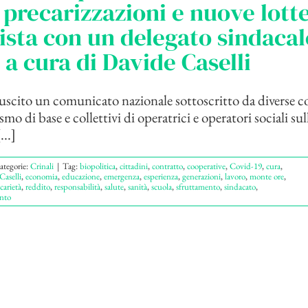
precarizzazioni e nuove lotte
ista con un delegato sindacal
 a cura di Davide Caselli
 è uscito un comunicato nazionale sottoscritto da diverse
smo di base e collettivi di operatrici e operatori sociali sul
..]
ategorie:
Crinali
|
Tag:
biopolitica
,
cittadini
,
contratto
,
cooperative
,
Covid-19
,
cura
,
Caselli
,
economia
,
educazione
,
emergenza
,
esperienza
,
generazioni
,
lavoro
,
monte ore
,
carietà
,
reddito
,
responsabilità
,
salute
,
sanità
,
scuola
,
sfruttamento
,
sindacato
,
nto