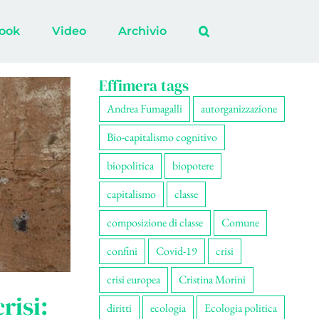
ook
Video
Archivio
Effimera tags
Andrea Fumagalli
autorganizzazione
Bio-capitalismo cognitivo
biopolitica
biopotere
capitalismo
classe
composizione di classe
Comune
confini
Covid-19
crisi
crisi europea
Cristina Morini
risi:
diritti
ecologia
Ecologia politica