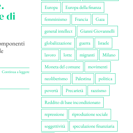
.
Europa
Europa della finanza
e di
femminismo
Francia
Gaza
general intellect
Gianni Giovannelli
 componenti
globalizzazione
guerra
Israele
le
lavoro
lotte
migranti
Milano
Moneta del comune
movimenti
Continua a leggere
neoliberismo
Palestina
politica
povertà
Precarietà
razzismo
Reddito di base incondizionato
repressione
riproduzione sociale
soggettività
speculazione finanziaria