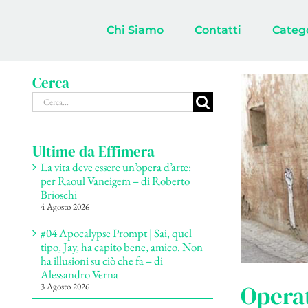
Salta
al
Chi Siamo
Contatti
Categ
contenuto
Cerca
Cerca
per:
Ultime da Effimera
La vita deve essere un’opera d’arte:
per Raoul Vaneigem – di Roberto
Brioschi
4 Agosto 2026
#04 Apocalypse Prompt | Sai, quel
tipo, Jay, ha capito bene, amico. Non
ha illusioni su ciò che fa – di
Alessandro Verna
Operat
3 Agosto 2026