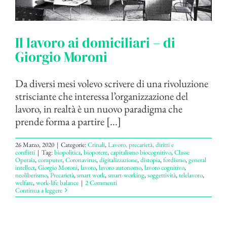
Il lavoro ai domiciliari – di
Giorgio Moroni
Da diversi mesi volevo scrivere di una rivoluzione
strisciante che interessa l’organizzazione del
lavoro, in realtà è un nuovo paradigma che
prende forma a partire [...]
26 Marzo, 2020
|
Categorie:
Crinali
,
Lavoro, precarietà, diritti e
conflitti
|
Tag:
biopolitica
,
biopotere
,
capitalismo biocognitivo
,
Classe
Operaia
,
computer
,
Coronavirus
,
digitalizzazione
,
distopia
,
fordismo
,
general
intellect
,
Giorgio Moroni
,
lavoro
,
lavoro autonomo
,
lavoro cognitivo
,
neoliberismo
,
Precarietà
,
smart work
,
smart-working
,
soggettività
,
telelavoro
,
welfare
,
work-life balance
|
2 Commenti
Continua a leggere