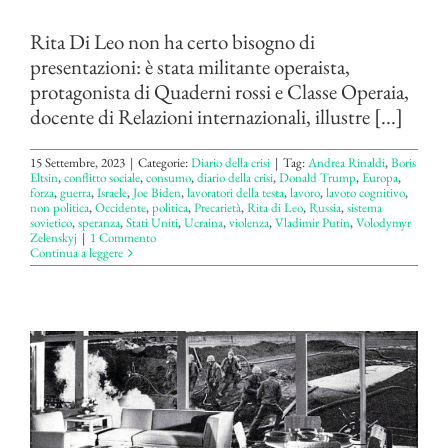
Rita Di Leo non ha certo bisogno di
presentazioni: è stata militante operaista,
protagonista di Quaderni rossi e Classe Operaia,
docente di Relazioni internazionali, illustre [...]
15 Settembre, 2023
|
Categorie:
Diario della crisi
|
Tag:
Andrea Rinaldi
,
Boris
Eltsin
,
conflitto sociale
,
consumo
,
diario della crisi
,
Donald Trump
,
Europa
,
forza
,
guerra
,
Israele
,
Joe Biden
,
lavoratori della testa
,
lavoro
,
lavoro cognitivo
,
non politica
,
Occidente
,
politica
,
Precarietà
,
Rita di Leo
,
Russia
,
sistema
sovietico
,
speranza
,
Stati Uniti
,
Ucraina
,
violenza
,
Vladimir Putin
,
Volodymyr
Zelenskyj
|
1 Commento
Continua a leggere