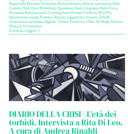
Pasquinelli
,
Maurizio Pentenero
,
Michael Kearns
,
Mistral
,
movimenti
,
Nick
Couldry
,
Nick Dyer-Witheford
,
Operaismo
,
Paolo Cingolani
,
Paolo Virno
,
Precarietà
,
Reinforcement Learning from Human Feedback (RLHF)
,
riproduzione sociale
,
Romano Alquati
,
soggettività
,
Susanne Zuboff
,
sussunzione
,
taylorismo digitale
,
Tiziana Terranova
,
Ulises Ali Mejia
,
Vincent
Mosco
|
0 Commenti
Continua a leggere
DIARIO DELLA CRISI | L’età dei
torbidi. Intervista a Rita Di Leo.
A cura di Andrea Rinaldi