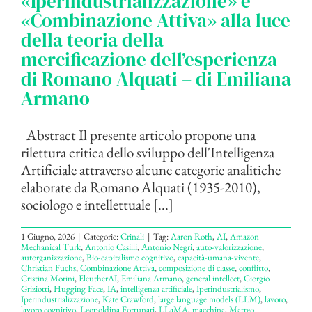
«Iperindustrializzazione» e
«Combinazione Attiva» alla luce
della teoria della
mercificazione dell’esperienza
di Romano Alquati – di Emiliana
Armano
Abstract Il presente articolo propone una
rilettura critica dello sviluppo dell'Intelligenza
Artificiale attraverso alcune categorie analitiche
elaborate da Romano Alquati (1935-2010),
sociologo e intellettuale [...]
1 Giugno, 2026
|
Categorie:
Crinali
|
Tag:
Aaron Roth
,
AI
,
Amazon
Mechanical Turk
,
Antonio Casilli
,
Antonio Negri
,
auto-valorizzazione
,
autorganizzazione
,
Bio-capitalismo cognitivo
,
capacità-umana-vivente
,
Christian Fuchs
,
Combinazione Attiva
,
composizione di classe
,
conflitto
,
Cristina Morini
,
EleutherAI
,
Emiliana Armano
,
general intellect
,
Giorgio
Griziotti
,
Hugging Face
,
IA
,
intelligenza artificiale
,
Iperindustrialismo
,
Iperindustrializzazione
,
Kate Crawford
,
large language models (LLM)
,
lavoro
,
lavoro cognitivo
,
Leopoldina Fortunati
,
LLaMA
,
macchina
,
Matteo