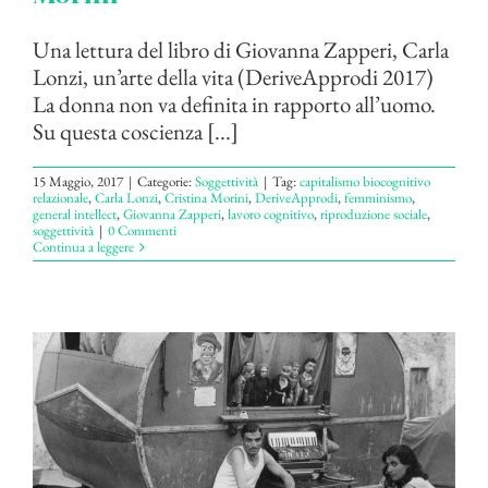
Una lettura del libro di Giovanna Zapperi, Carla
Lonzi, un’arte della vita (DeriveApprodi 2017)
La donna non va definita in rapporto all’uomo.
Su questa coscienza [...]
15 Maggio, 2017
|
Categorie:
Soggettività
|
Tag:
capitalismo biocognitivo
relazionale
,
Carla Lonzi
,
Cristina Morini
,
DeriveApprodi
,
femminismo
,
general intellect
,
Giovanna Zapperi
,
lavoro cognitivo
,
riproduzione sociale
,
soggettività
|
0 Commenti
Continua a leggere