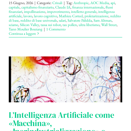
15 Giugno, 2026
|
Categorie:
Crinali
|
Tag:
Anthropic
,
AOC Media
,
api
,
capitale
,
capitalismo finanziario
,
Claude IA
,
finanza internazionale
,
flussi
finanziari
,
impollinazione
,
impoverimento
,
intelletto generale
,
intelligenza
artificiale
,
lavoro
,
lavoro cognitivo
,
Mathieu Corteel
,
proletarizzazione
,
reddito
di base
,
reddito di base universale
,
salari
,
Salvatore Palidda
,
Sam Altman
,
sciame
,
Silicon Valley
,
tassa sui robot
,
tax pollen
,
ultra liberismo
,
Wall Street
,
Yann Moulier Boutang
|
1 Commento
Continua a leggere
L’Intelligenza Artificiale come
«Macchina»,