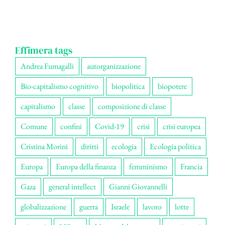
Effimera tags
Andrea Fumagalli
autorganizzazione
Bio-capitalismo cognitivo
biopolitica
biopotere
capitalismo
classe
composizione di classe
Comune
confini
Covid-19
crisi
crisi europea
Cristina Morini
diritti
ecologia
Ecologia politica
Europa
Europa della finanza
femminismo
Francia
Gaza
general intellect
Gianni Giovannelli
globalizzazione
guerra
Israele
lavoro
lotte