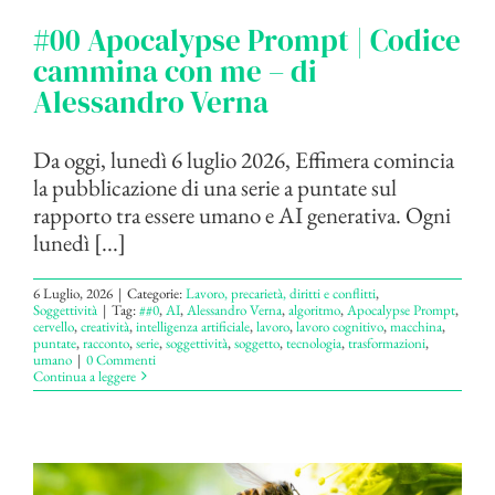
#00 Apocalypse Prompt | Codice
cammina con me – di
Alessandro Verna
Da oggi, lunedì 6 luglio 2026, Effimera comincia
la pubblicazione di una serie a puntate sul
rapporto tra essere umano e AI generativa. Ogni
lunedì [...]
6 Luglio, 2026
|
Categorie:
Lavoro, precarietà, diritti e conflitti
,
Soggettività
|
Tag:
##0
,
AI
,
Alessandro Verna
,
algoritmo
,
Apocalypse Prompt
,
cervello
,
creatività
,
intelligenza artificiale
,
lavoro
,
lavoro cognitivo
,
macchina
,
puntate
,
racconto
,
serie
,
soggettività
,
soggetto
,
tecnologia
,
trasformazioni
,
umano
|
0 Commenti
Continua a leggere