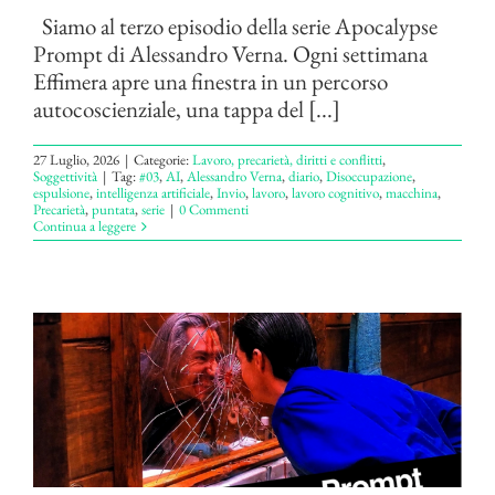
Siamo al terzo episodio della serie Apocalypse
Prompt di Alessandro Verna. Ogni settimana
Effimera apre una finestra in un percorso
autocoscienziale, una tappa del [...]
27 Luglio, 2026
|
Categorie:
Lavoro, precarietà, diritti e conflitti
,
Soggettività
|
Tag:
#03
,
AI
,
Alessandro Verna
,
diario
,
Disoccupazione
,
espulsione
,
intelligenza artificiale
,
Invio
,
lavoro
,
lavoro cognitivo
,
macchina
,
Precarietà
,
puntata
,
serie
|
0 Commenti
Continua a leggere