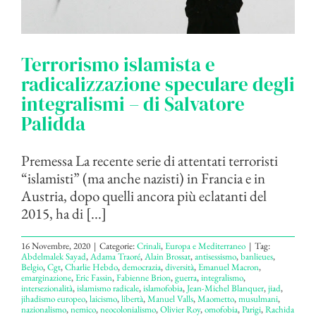
Terrorismo islamista e
radicalizzazione speculare degli
integralismi – di Salvatore
Palidda
Premessa La recente serie di attentati terroristi
“islamisti” (ma anche nazisti) in Francia e in
Austria, dopo quelli ancora più eclatanti del
2015, ha di [...]
16 Novembre, 2020
|
Categorie:
Crinali
,
Europa e Mediterraneo
|
Tag:
Abdelmalek Sayad
,
Adama Traoré
,
Alain Brossat
,
antisessismo
,
banlieues
,
Belgio
,
Cgt
,
Charlie Hebdo
,
democrazia
,
diversità
,
Emanuel Macron
,
emarginazione
,
Eric Fassin
,
Fabienne Brion
,
guerra
,
integralismo
,
intersezionalità
,
islamismo radicale
,
islamofobia
,
Jean-Michel Blanquer
,
jiad
,
jihadismo europeo
,
laicismo
,
libertà
,
Manuel Valls
,
Maometto
,
musulmani
,
nazionalismo
,
nemico
,
neocolonialismo
,
Olivier Roy
,
omofobia
,
Parigi
,
Rachida