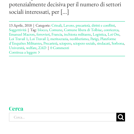
potenzialmente decisiva per il numero di settori
sociali interessati, per [...]
13 Aprile, 2018
|
Categorie:
Crinali
,
Lavoro, precarietà, diritti e conflitti
,
Soggettività
|
Tag:
blocco
,
Comune
,
Comune libera di Tolbiac
,
conricerca
,
Emanuel Macron
,
ferrovieri
,
Francia
,
inchiesta militante
,
Logistica
,
Loi Ore
,
Loi Travail 1
,
Loi Travail 2
,
meritocrazia
,
neoliberismo
,
Parigi
,
Plateforme
d'Enquêtes Militantes
,
Precarietà
,
sciopero
,
sciopero sociale
,
sindacati
,
Sorbona
,
Università
,
welfare
,
ZAD
|
0 Commenti
Continua a leggere
Cerca
Cerca
per: