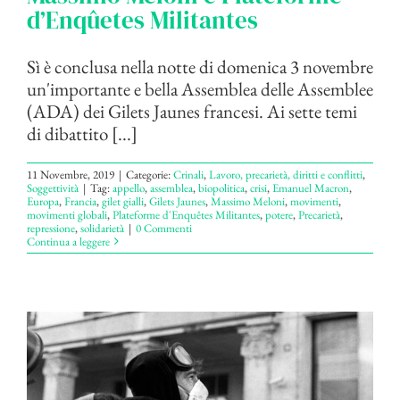
d’Enqûetes Militantes
Sì è conclusa nella notte di domenica 3 novembre
un'importante e bella Assemblea delle Assemblee
(ADA) dei Gilets Jaunes francesi. Ai sette temi
di dibattito [...]
11 Novembre, 2019
|
Categorie:
Crinali
,
Lavoro, precarietà, diritti e conflitti
,
Soggettività
|
Tag:
appello
,
assemblea
,
biopolitica
,
crisi
,
Emanuel Macron
,
Europa
,
Francia
,
gilet gialli
,
Gilets Jaunes
,
Massimo Meloni
,
movimenti
,
movimenti globali
,
Plateforme d'Enquêtes Militantes
,
potere
,
Precarietà
,
repressione
,
solidarietà
|
0 Commenti
Continua a leggere