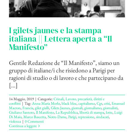
I gilets jaunes e la stampa
italiana || Lettera aperta a “Il
Manifesto”
Gentile Redazione de “Il Manifesto”, siamo un
gruppo di italiane/i che risiedono a Parigi per
ragioni di studio o di lavoro e che partecipano da
[...]
14 Maggio, 2019
|
Categorie:
Crinali
,
Lavoro, precarietà, diritti e
conflitti
|
Tag:
Anna Maria Merlo
,
black bloc
,
capitalismo
,
Cgt
,
crisi
,
Emanuel
Macron
,
Francia
,
gilet gialli
,
Gilets Jaunes
,
giornali
,
giornalismo
,
giornalisti
,
Giuliano Santoro
,
Il Manifesto
,
La Repubblica
,
libertà di stampa
,
lotte
,
Luigi
Di Maio
,
Marco Bascetta
,
Notre-Dame
,
Parigi
,
repressione
,
sindacati
,
violenza
|
0 Commenti
Continua a leggere