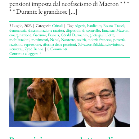
pensioni imposta dal neofascismo di Macron * * *
* * Durante le grandiose [...]
3 Luglio, 2023
|
Categorie:
Crinali
|
Tag:
Algeria
,
banlieues
,
Bouna Traorè
,
democrazia
,
discriminazione razzista
,
dispositivi di controllo
,
Emanuel Macron
,
emarginazione
,
fascismo
,
Francia
,
Gérald Darmanin
,
gilets gialli
,
lotte
,
mobilitazioni
,
movimenti
,
Nahel
,
Nanterre
,
polizia
,
polizia francese
,
povertà
,
razzismo
,
repressione
,
riforma delle pensioni
,
Salvatore Palidda
,
sciovinismo
,
sicurezza
,
Zyed Benna
|
0 Commenti
Continua a leggere