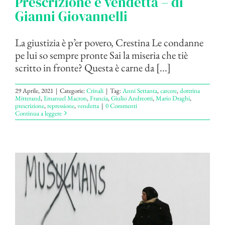
Prescrizione e vendetta – di
Gianni Giovannelli
La giustizia è p’er povero, Crestina Le condanne
pe lui so sempre pronte Sai la miseria che tiè
scritto in fronte? Questa è carne da [...]
29 Aprile, 2021
|
Categorie:
Crinali
|
Tag:
Anni Settanta
,
carcere
,
dottrina
Mitterand
,
Emanuel Macron
,
Francia
,
Giulio Andreotti
,
Mario Draghi
,
prescrizione
,
repressione
,
vendetta
|
0 Commenti
Continua a leggere