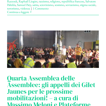
Razzouk
,
Raphaël Liogier
,
razzismo
,
religione
,
repubblica francese
,
Salvatore
Palidda
,
Samuel Paty
,
satira
,
sciovinismo
,
sessismo
,
sovranismo
,
stigma sociale
,
terrorismo
,
violenza
|
1 Commento
Continua a leggere
Quarta Assemblea delle
Assemblee: gli appelli dei Gilet
Jaunes per le prossime
mobilitazioni! – a cura di
Massimo Meloni e Plateforme