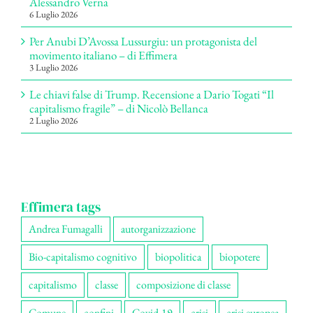
Alessandro Verna
6 Luglio 2026
Per Anubi D’Avossa Lussurgiu: un protagonista del
movimento italiano – di Effimera
3 Luglio 2026
Le chiavi false di Trump. Recensione a Dario Togati “Il
capitalismo fragile” – di Nicolò Bellanca
2 Luglio 2026
Effimera tags
Andrea Fumagalli
autorganizzazione
Bio-capitalismo cognitivo
biopolitica
biopotere
capitalismo
classe
composizione di classe
Comune
confini
Covid-19
crisi
crisi europea