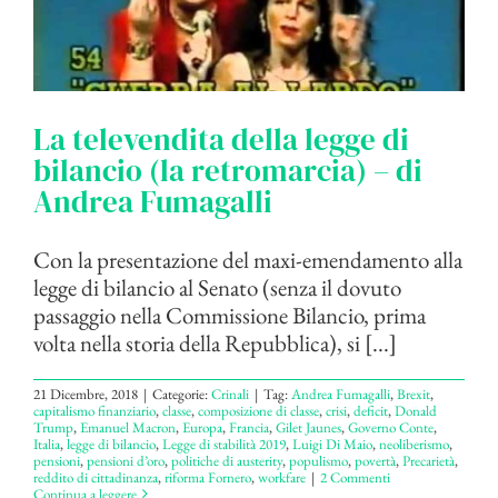
La televendita della legge di
bilancio (la retromarcia) – di
Andrea Fumagalli
Con la presentazione del maxi-emendamento alla
legge di bilancio al Senato (senza il dovuto
passaggio nella Commissione Bilancio, prima
volta nella storia della Repubblica), si [...]
21 Dicembre, 2018
|
Categorie:
Crinali
|
Tag:
Andrea Fumagalli
,
Brexit
,
capitalismo finanziario
,
classe
,
composizione di classe
,
crisi
,
deficit
,
Donald
Trump
,
Emanuel Macron
,
Europa
,
Francia
,
Gilet Jaunes
,
Governo Conte
,
Italia
,
legge di bilancio
,
Legge di stabilità 2019
,
Luigi Di Maio
,
neoliberismo
,
pensioni
,
pensioni d’oro
,
politiche di austerity
,
populismo
,
povertà
,
Precarietà
,
reddito di cittadinanza
,
riforma Fornero
,
workfare
|
2 Commenti
Continua a leggere