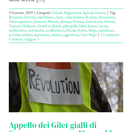
9 Gennaio, 2019
|
Categorie:
Crinali
,
Soggettività
,
Speciale Francia
|
Tag:
Benjamin Griveau
,
capitalismo
,
classe
,
composizione di classe
,
democrazia
,
Disoccupazione
,
Emanuel Macron
,
Europa
,
finanza
,
forza lavoro
,
Francia
,
François Hollande
,
Gerard Collomb
,
gilet gialli
,
Gilets Jaunes
,
lavoro
,
moltitudine
,
movimenti
,
neoliberismo
,
Nicolas Hulot
,
Parigi
,
populismo
,
povertà
,
reddito
,
repressione
,
salario
,
soggettività
,
Toni Negri
|
2 Commenti
Continua a leggere
Appello dei Gilet gialli di