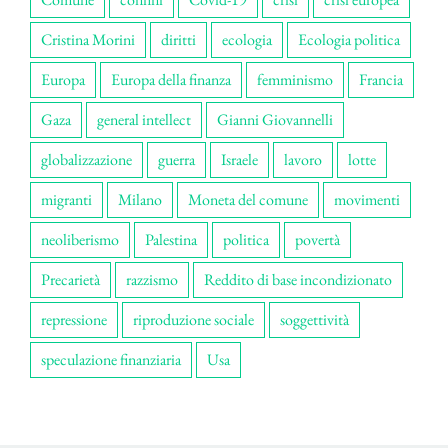
Cristina Morini
diritti
ecologia
Ecologia politica
Europa
Europa della finanza
femminismo
Francia
Gaza
general intellect
Gianni Giovannelli
globalizzazione
guerra
Israele
lavoro
lotte
migranti
Milano
Moneta del comune
movimenti
neoliberismo
Palestina
politica
povertà
Precarietà
razzismo
Reddito di base incondizionato
repressione
riproduzione sociale
soggettività
speculazione finanziaria
Usa