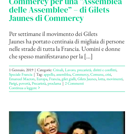
Commercy per una “Assemblea
delle Assemblee” – di Gilets
Jaunes di Commercy
Per settimane il movimento dei Gilets
Jaunes ha portato centinaia di migliaia di persone
nelle strade di tutta la Francia. Uomini e donne
che spesso manifestavano per la [...]
1 Gennaio, 2019
|
Categorie:
Crinali
,
Lavoro, precarietà, diritti e conflitti
,
Speciale Francia
|
Tag:
appello
,
assemblea
,
Commercy
,
Comune
,
crisi
,
Emanuel Macron
,
Europa
,
Francia
,
gilet gialli
,
Gilets Jaunes
,
lotta
,
movimenti
,
Parigi
,
povertà
,
Precarietà
,
proclama
|
2 Commenti
Continua a leggere