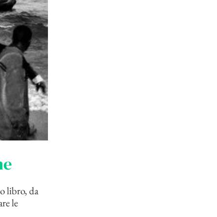
ne
 libro, da
re le