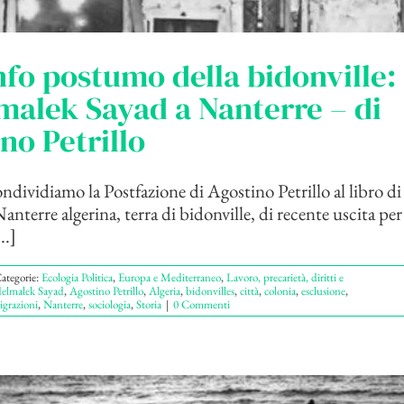
onfo postumo della bidonville:
alek Sayad a Nanterre – di
no Petrillo
ondividiamo la Postfazione di Agostino Petrillo al libro 
nterre algerina, terra di bidonville, di recente uscita pe
..]
ategorie:
Ecologia Politica
,
Europa e Mediterraneo
,
Lavoro, precarietà, diritti e
elmalek Sayad
,
Agostino Petrillo
,
Algeria
,
bidonvilles
,
città
,
colonia
,
esclusione
,
grazioni
,
Nanterre
,
sociologia
,
Storia
|
0 Commenti