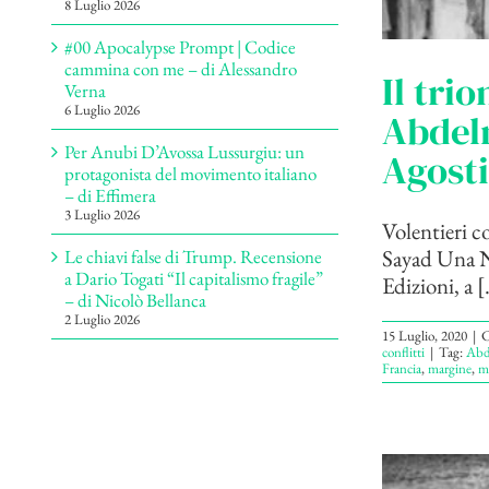
8 Luglio 2026
#00 Apocalypse Prompt | Codice
cammina con me – di Alessandro
Il tri
Verna
6 Luglio 2026
Abdelm
Per Anubi D’Avossa Lussurgiu: un
Agosti
protagonista del movimento italiano
– di Effimera
3 Luglio 2026
Volentieri c
Sayad Una Na
Le chiavi false di Trump. Recensione
a Dario Togati “Il capitalismo fragile”
Edizioni, a [.
– di Nicolò Bellanca
2 Luglio 2026
15 Luglio, 2020
|
C
conflitti
|
Tag:
Abd
Francia
,
margine
,
mi