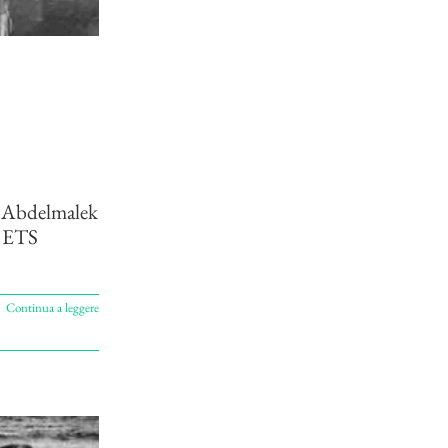
di Abdelmalek
r ETS
Continua a leggere