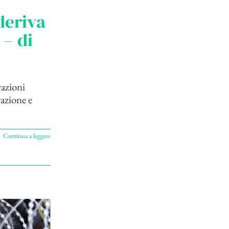
 deriva
 – di
razioni
razione e
Continua a leggere