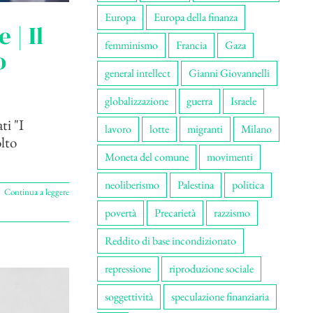
Europa
Europa della finanza
 | Il
femminismo
Francia
Gaza
o
general intellect
Gianni Giovannelli
globalizzazione
guerra
Israele
ti "I
lavoro
lotte
migranti
Milano
olto
Moneta del comune
movimenti
neoliberismo
Palestina
politica
Continua a leggere
povertà
Precarietà
razzismo
Reddito di base incondizionato
repressione
riproduzione sociale
soggettività
speculazione finanziaria