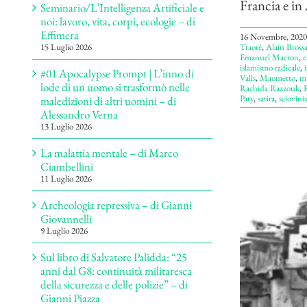
Francia e in 
Seminario/L’Intelligenza Artificiale e
noi: lavoro, vita, corpi, ecologie – di
Effimera
16 Novembre, 2020
Traoré
,
Alain Brossa
15 Luglio 2026
Emanuel Macron
,
e
islamismo radicale
,
#01 Apocalypse Prompt | L’inno di
Valls
,
Maometto
,
m
lode di un uomo si trasformò nelle
Rachida Razzouk
,
R
Paty
,
satira
,
sciovini
maledizioni di altri uomini – di
Alessandro Verna
13 Luglio 2026
La malattia mentale – di Marco
Ciambellini
11 Luglio 2026
Archeologia repressiva – di Gianni
Giovannelli
9 Luglio 2026
Sul libro di Salvatore Palidda: “25
anni dal G8: continuità militaresca
della sicurezza e delle polizie” – di
Gianni Piazza