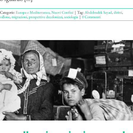
Categorie:
Europa e Mediterraneo
,
Nuovi Confini
|
Tag:
Abdelmalek Sayad
,
diritti
,
allone
,
migrazioni
,
prospettive decolonizzi
,
sociologia
|
0 Commenti