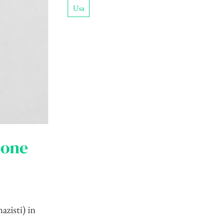
Usa
ione
azisti) in