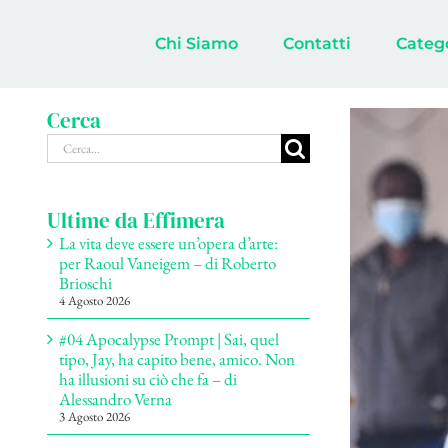
Salta
al
Chi Siamo
Contatti
Categ
contenuto
Cerca
Cerca
per:
Ultime da Effimera
La vita deve essere un’opera d’arte:
per Raoul Vaneigem – di Roberto
Brioschi
4 Agosto 2026
#04 Apocalypse Prompt | Sai, quel
tipo, Jay, ha capito bene, amico. Non
ha illusioni su ciò che fa – di
Alessandro Verna
3 Agosto 2026