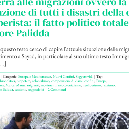
rra alle migrazioni ovvero la
zione di tutti i disastri della
erista: il fatto politico totale
ore Palidda
questo testo cerco di capire l'attuale situazione delle mig
rimento a Sayad, in particolare al suo ultimo testo Immig
...]
|
Categorie:
Europa e Mediterraneo
,
Nuovi Confini
,
Soggettività
|
Tag:
biopolitica
,
biopotere
,
colonialismo
,
composizione di classe
,
confini
,
Europa
,
rra
,
Marcel Mauss
,
migranti
,
movimenti
,
neocolonialismo
,
neoliberismo
,
razzismo
,
re Palidda
,
sessismo
,
soggettività
|
2 Commenti