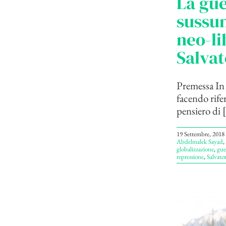
La gue
sussun
neo-lib
Salvat
Premessa In 
facendo rife
pensiero di [
19 Settembre, 2018
Abdelmalek Sayad
,
globalizzazione
,
gue
repressione
,
Salvato