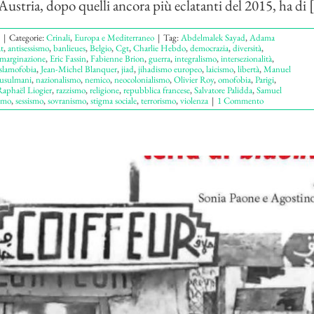
Austria, dopo quelli ancora più eclatanti del 2015, ha di [.
|
Categorie:
Crinali
,
Europa e Mediterraneo
|
Tag:
Abdelmalek Sayad
,
Adama
t
,
antisessismo
,
banlieues
,
Belgio
,
Cgt
,
Charlie Hebdo
,
democrazia
,
diversità
,
marginazione
,
Eric Fassin
,
Fabienne Brion
,
guerra
,
integralismo
,
intersezionalità
,
islamofobia
,
Jean-Michel Blanquer
,
jiad
,
jihadismo europeo
,
laicismo
,
libertà
,
Manuel
usulmani
,
nazionalismo
,
nemico
,
neocolonialismo
,
Olivier Roy
,
omofobia
,
Parigi
,
aphaël Liogier
,
razzismo
,
religione
,
repubblica francese
,
Salvatore Palidda
,
Samuel
smo
,
sessismo
,
sovranismo
,
stigma sociale
,
terrorismo
,
violenza
|
1 Commento