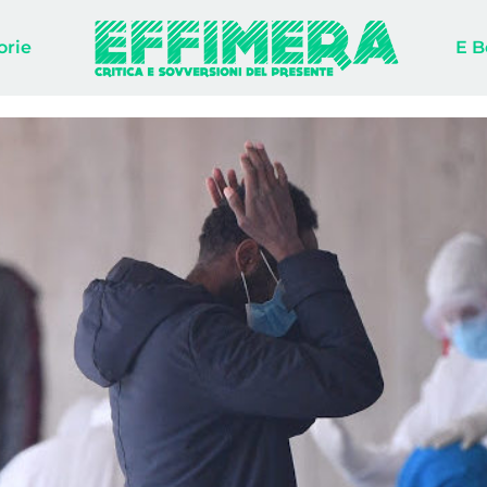
orie
E B