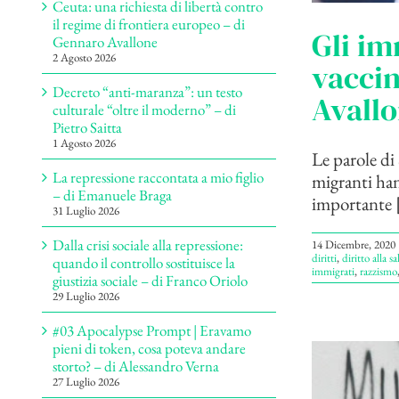
Ceuta: una richiesta di libertà contro
il regime di frontiera europeo – di
Gli im
Gennaro Avallone
2 Agosto 2026
vaccin
Decreto “anti-maranza”: un testo
Avall
culturale “oltre il moderno” – di
Pietro Saitta
1 Agosto 2026
Le parole di
La repressione raccontata a mio figlio
migranti hann
– di Emanuele Braga
importante [
31 Luglio 2026
Dalla crisi sociale alla repressione:
14 Dicembre, 2020
diritti
,
diritto alla sa
quando il controllo sostituisce la
immigrati
,
razzismo
giustizia sociale – di Franco Oriolo
29 Luglio 2026
#03 Apocalypse Prompt | Eravamo
pieni di token, cosa poteva andare
storto? – di Alessandro Verna
27 Luglio 2026