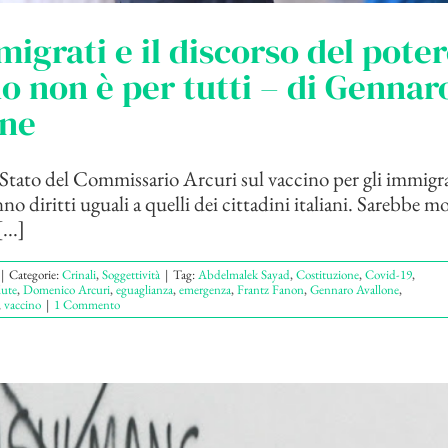
migrati e il discorso del potere
o non è per tutti – di Gennar
one
 Stato del Commissario Arcuri sul vaccino per gli immigra
o diritti uguali a quelli dei cittadini italiani. Sarebbe m
...]
|
Categorie:
Crinali
,
Soggettività
|
Tag:
Abdelmalek Sayad
,
Costituzione
,
Covid-19
,
lute
,
Domenico Arcuri
,
eguaglianza
,
emergenza
,
Frantz Fanon
,
Gennaro Avallone
,
,
vaccino
|
1 Commento