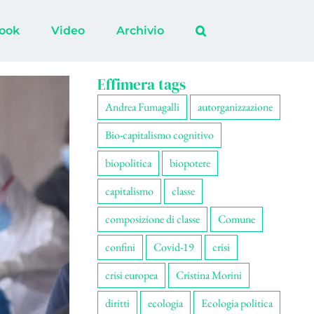
ook
Video
Archivio
Effimera tags
Andrea Fumagalli
autorganizzazione
Bio-capitalismo cognitivo
biopolitica
biopotere
capitalismo
classe
composizione di classe
Comune
confini
Covid-19
crisi
crisi europea
Cristina Morini
diritti
ecologia
Ecologia politica