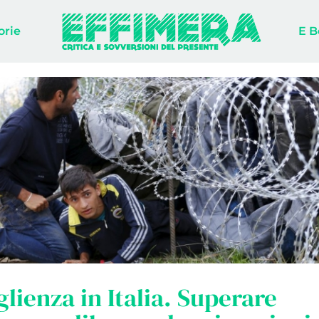
orie
E B
glienza in Italia. Superare