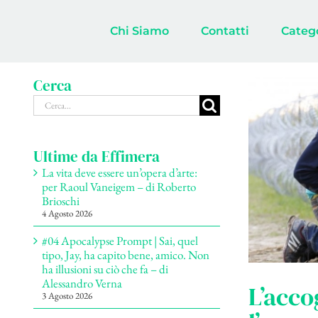
Salta
al
Chi Siamo
Contatti
Categ
contenuto
Cerca
Cerca
per:
Ultime da Effimera
La vita deve essere un’opera d’arte:
per Raoul Vaneigem – di Roberto
Brioschi
4 Agosto 2026
#04 Apocalypse Prompt | Sai, quel
tipo, Jay, ha capito bene, amico. Non
ha illusioni su ciò che fa – di
Alessandro Verna
L’acco
3 Agosto 2026