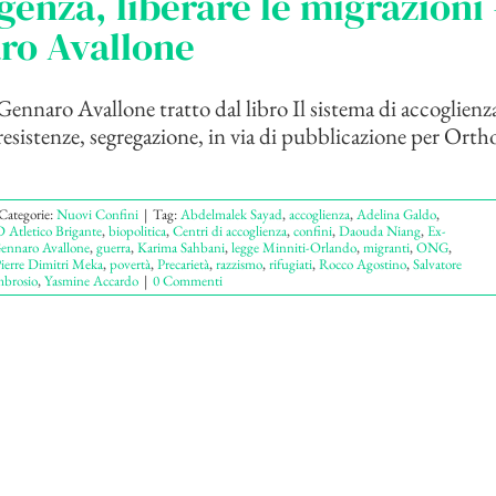
genza, liberare le migrazioni 
ro Avallone
ennaro Avallone tratto dal libro Il sistema di accoglienza 
resistenze, segregazione, in via di pubblicazione per Ortho
Categorie:
Nuovi Confini
|
Tag:
Abdelmalek Sayad
,
accoglienza
,
Adelina Galdo
,
 Atletico Brigante
,
biopolitica
,
Centri di accoglienza
,
confini
,
Daouda Niang
,
Ex-
ennaro Avallone
,
guerra
,
Karima Sahbani
,
legge Minniti-Orlando
,
migranti
,
ONG
,
ierre Dimitri Meka
,
povertà
,
Precarietà
,
razzismo
,
rifugiati
,
Rocco Agostino
,
Salvatore
brosio
,
Yasmine Accardo
|
0 Commenti