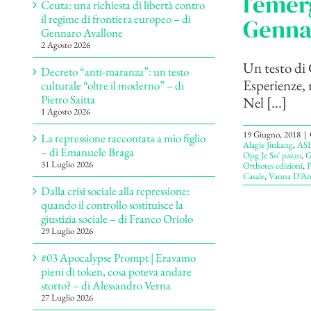
l’emer
Ceuta: una richiesta di libertà contro
il regime di frontiera europeo – di
Genna
Gennaro Avallone
2 Agosto 2026
Un testo di G
Decreto “anti-maranza”: un testo
Esperienze, 
culturale “oltre il moderno” – di
Pietro Saitta
Nel [...]
1 Agosto 2026
19 Giugno, 2018
|
La repressione raccontata a mio figlio
Alagie Jinkang
,
ASD
– di Emanuele Braga
Opg Je So’ pazzo
,
G
31 Luglio 2026
Orthotes edizioni
,
P
Casale
,
Vanna D’Am
Dalla crisi sociale alla repressione:
quando il controllo sostituisce la
giustizia sociale – di Franco Oriolo
29 Luglio 2026
#03 Apocalypse Prompt | Eravamo
pieni di token, cosa poteva andare
storto? – di Alessandro Verna
27 Luglio 2026