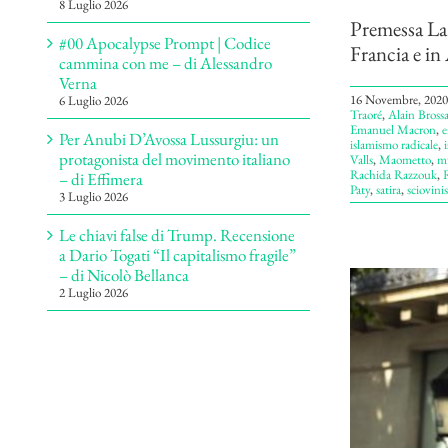
8 Luglio 2026
Premessa La r
#00 Apocalypse Prompt | Codice
Francia e in 
cammina con me – di Alessandro
Verna
16 Novembre, 2020
6 Luglio 2026
Traoré
,
Alain Brossa
Emanuel Macron
,
e
Per Anubi D’Avossa Lussurgiu: un
islamismo radicale
,
protagonista del movimento italiano
Valls
,
Maometto
,
m
Rachida Razzouk
,
R
– di Effimera
Paty
,
satira
,
sciovini
3 Luglio 2026
Le chiavi false di Trump. Recensione
a Dario Togati “Il capitalismo fragile”
– di Nicolò Bellanca
2 Luglio 2026