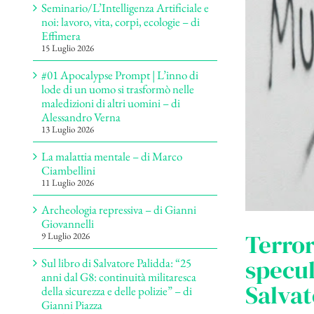
Seminario/L’Intelligenza Artificiale e
noi: lavoro, vita, corpi, ecologie – di
Effimera
15 Luglio 2026
#01 Apocalypse Prompt | L’inno di
lode di un uomo si trasformò nelle
maledizioni di altri uomini – di
Alessandro Verna
13 Luglio 2026
La malattia mentale – di Marco
Ciambellini
11 Luglio 2026
Archeologia repressiva – di Gianni
Giovannelli
Terror
9 Luglio 2026
specul
Sul libro di Salvatore Palidda: “25
anni dal G8: continuità militaresca
Salvat
della sicurezza e delle polizie” – di
Gianni Piazza