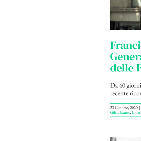
Franci
Genera
delle 
Da 40 giorni
recente ricor
23 Gennaio, 2020
|
Gilets Jaunes
,
Libert