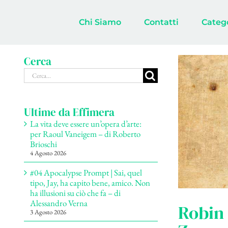
Salta
al
Chi Siamo
Contatti
Categ
contenuto
Cerca
Cerca
per:
Ultime da Effimera
La vita deve essere un’opera d’arte:
per Raoul Vaneigem – di Roberto
Brioschi
4 Agosto 2026
#04 Apocalypse Prompt | Sai, quel
tipo, Jay, ha capito bene, amico. Non
ha illusioni su ciò che fa – di
Alessandro Verna
Robin 
3 Agosto 2026