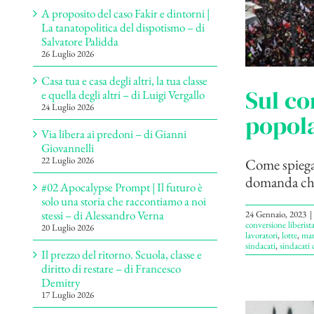
A proposito del caso Fakir e dintorni |
La tanatopolitica del dispotismo – di
Salvatore Palidda
26 Luglio 2026
Casa tua e casa degli altri, la tua classe
Sul co
e quella degli altri – di Luigi Vergallo
24 Luglio 2026
popola
Via libera ai predoni – di Gianni
Giovannelli
22 Luglio 2026
Come spiegar
domanda che v
#02 Apocalypse Prompt | Il futuro è
solo una storia che raccontiamo a noi
stessi – di Alessandro Verna
24 Gennaio, 2023
|
conversione liberist
20 Luglio 2026
lavoratori
,
lotte
,
man
sindacati
,
sindacati 
Il prezzo del ritorno. Scuola, classe e
diritto di restare – di Francesco
Demitry
17 Luglio 2026