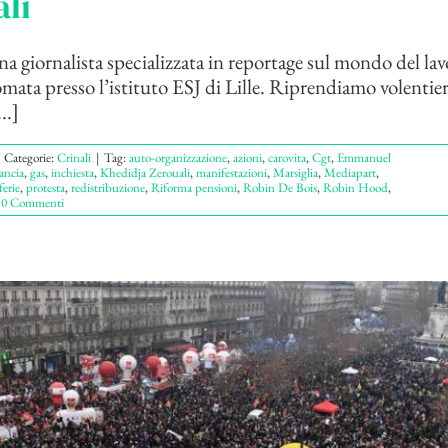
li
na giornalista specializzata in reportage sul mondo del lav
omata presso l’istituto ESJ di Lille. Riprendiamo volentier
..]
Categorie:
Crinali
|
Tag:
auto-organizzazione
,
azioni
,
carovita
,
Cgt
,
Emmanuel
ancia
,
gas
,
inchiesta
,
Khedidja Zerouali
,
manifestazioni
,
Marsiglia
,
Mediapart
,
ferie
,
protesta
,
redistribuzione
,
Riforma pensioni
,
Robin De Bois
,
Robin Hood
,
0 Commenti