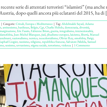
ecente serie di attentati terroristi “islamisti” (ma anche n
Austria, dopo quelli ancora più eclatanti del 2015, ha di [.
|
Categorie:
Crinali
,
Europa e Mediterraneo
|
Tag:
Abdelmalek Sayad
,
Adama
t
,
antisessismo
,
banlieues
,
Belgio
,
Cgt
,
Charlie Hebdo
,
democrazia
,
diversità
,
marginazione
,
Eric Fassin
,
Fabienne Brion
,
guerra
,
integralismo
,
intersezionalità
,
islamofobia
,
Jean-Michel Blanquer
,
jiad
,
jihadismo europeo
,
laicismo
,
libertà
,
Manuel
usulmani
,
nazionalismo
,
nemico
,
neocolonialismo
,
Olivier Roy
,
omofobia
,
Parigi
,
aphaël Liogier
,
razzismo
,
religione
,
repubblica francese
,
Salvatore Palidda
,
Samuel
smo
,
sessismo
,
sovranismo
,
stigma sociale
,
terrorismo
,
violenza
|
1 Commento