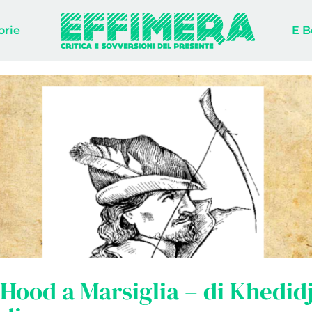
orie
E B
Hood a Marsiglia – di Khedid