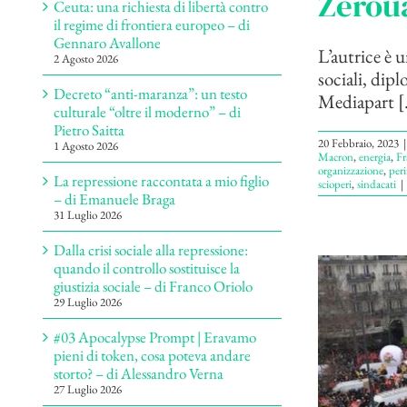
Zeroua
Ceuta: una richiesta di libertà contro
il regime di frontiera europeo – di
Gennaro Avallone
L’autrice è u
2 Agosto 2026
sociali, dipl
Decreto “anti-maranza”: un testo
Mediapart [.
culturale “oltre il moderno” – di
Pietro Saitta
20 Febbraio, 2023
|
1 Agosto 2026
Macron
,
energia
,
Fr
organizzazione
,
peri
La repressione raccontata a mio figlio
scioperi
,
sindacati
|
– di Emanuele Braga
31 Luglio 2026
Dalla crisi sociale alla repressione:
quando il controllo sostituisce la
giustizia sociale – di Franco Oriolo
29 Luglio 2026
#03 Apocalypse Prompt | Eravamo
pieni di token, cosa poteva andare
storto? – di Alessandro Verna
27 Luglio 2026