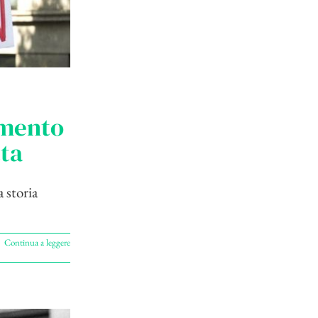
amento
tta
 storia
Continua a leggere