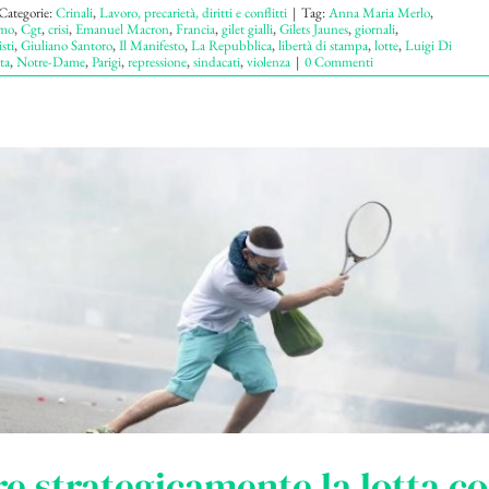
Categorie:
Crinali
,
Lavoro, precarietà, diritti e conflitti
|
Tag:
Anna Maria Merlo
,
smo
,
Cgt
,
crisi
,
Emanuel Macron
,
Francia
,
gilet gialli
,
Gilets Jaunes
,
giornali
,
sti
,
Giuliano Santoro
,
Il Manifesto
,
La Repubblica
,
libertà di stampa
,
lotte
,
Luigi Di
ta
,
Notre-Dame
,
Parigi
,
repressione
,
sindacati
,
violenza
|
0 Commenti
e strategicamente la lotta c