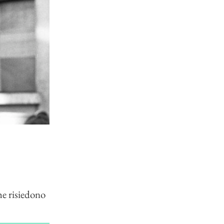
|
he risiedono