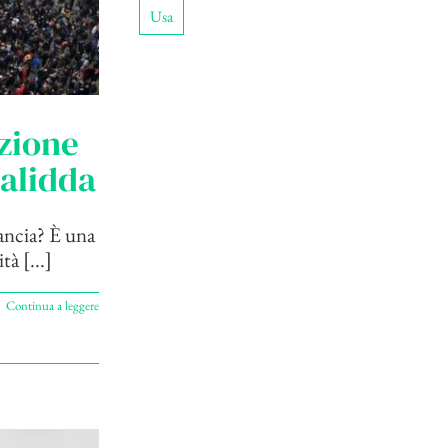
Usa
azione
Palidda
ancia? È una
tà [...]
Continua a leggere