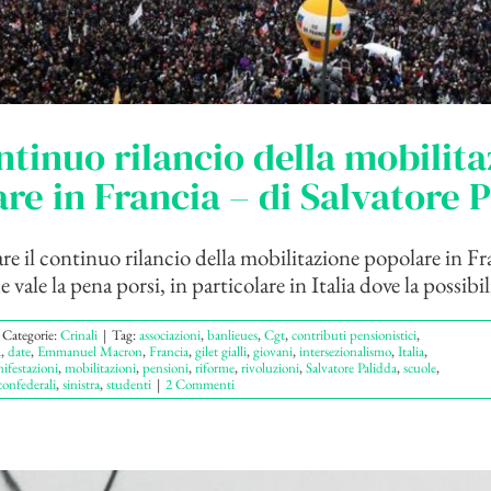
ntinuo rilancio della mobilit
re in Francia – di Salvatore 
e il continuo rilancio della mobilitazione popolare in Fr
ale la pena porsi, in particolare in Italia dove la possibili
Categorie:
Crinali
|
Tag:
associazioni
,
banlieues
,
Cgt
,
contributi pensionistici
,
a
,
date
,
Emmanuel Macron
,
Francia
,
gilet gialli
,
giovani
,
intersezionalismo
,
Italia
,
ifestazioni
,
mobilitazioni
,
pensioni
,
riforme
,
rivoluzioni
,
Salvatore Palidda
,
scuole
,
confederali
,
sinistra
,
studenti
|
2 Commenti