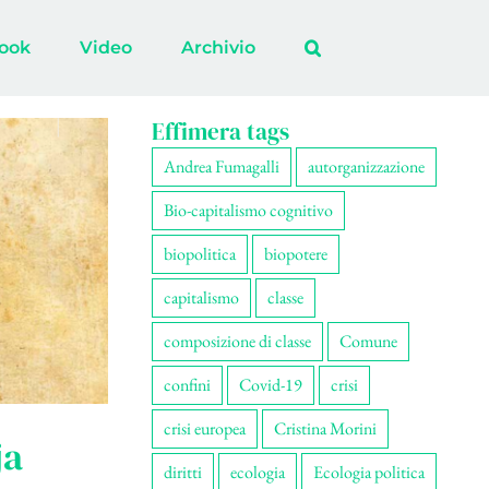
ook
Video
Archivio
Effimera tags
Andrea Fumagalli
autorganizzazione
Bio-capitalismo cognitivo
biopolitica
biopotere
capitalismo
classe
composizione di classe
Comune
confini
Covid-19
crisi
crisi europea
Cristina Morini
ja
diritti
ecologia
Ecologia politica