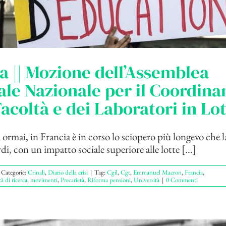
a || Mozione dell’Assemblea
le Nazionale per il Coordin
Facoltà e dei Laboratori in Lo
 ormai, in Francia è in corso lo sciopero più longevo che la
di, con un impatto sociale superiore alle lotte [...]
Categorie:
Crinali
,
Diario della crisi
|
Tag:
Cgil
,
Cgt
,
Emmanuel Macron
,
Francia
,
à di ricerca
,
movimenti
,
Precarietà
,
Riforma pensioni
,
Università
|
0 Commenti