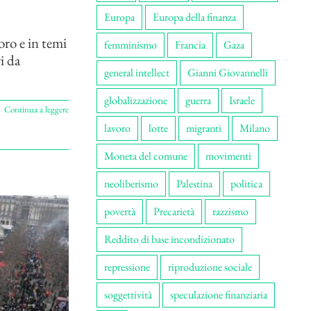
Europa
Europa della finanza
oro e in temi
femminismo
Francia
Gaza
i da
general intellect
Gianni Giovannelli
globalizzazione
guerra
Israele
Continua a leggere
lavoro
lotte
migranti
Milano
Moneta del comune
movimenti
neoliberismo
Palestina
politica
povertà
Precarietà
razzismo
Reddito di base incondizionato
repressione
riproduzione sociale
soggettività
speculazione finanziaria