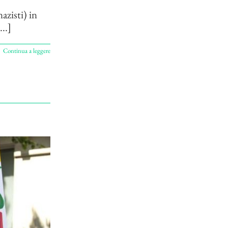
azisti) in
..]
Continua a leggere