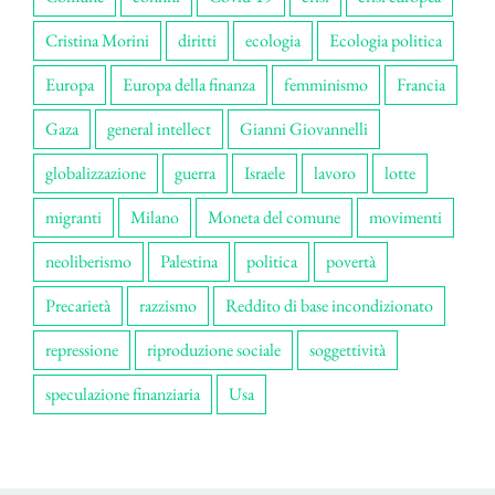
Cristina Morini
diritti
ecologia
Ecologia politica
Europa
Europa della finanza
femminismo
Francia
Gaza
general intellect
Gianni Giovannelli
globalizzazione
guerra
Israele
lavoro
lotte
migranti
Milano
Moneta del comune
movimenti
neoliberismo
Palestina
politica
povertà
Precarietà
razzismo
Reddito di base incondizionato
repressione
riproduzione sociale
soggettività
speculazione finanziaria
Usa