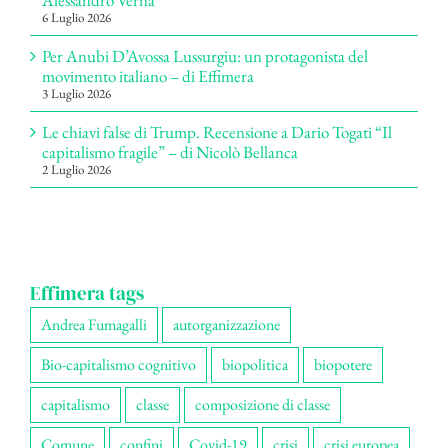
Alessandro Verna
6 Luglio 2026
Per Anubi D’Avossa Lussurgiu: un protagonista del
movimento italiano – di Effimera
3 Luglio 2026
Le chiavi false di Trump. Recensione a Dario Togati “Il
capitalismo fragile” – di Nicolò Bellanca
2 Luglio 2026
Effimera tags
Andrea Fumagalli
autorganizzazione
Bio-capitalismo cognitivo
biopolitica
biopotere
capitalismo
classe
composizione di classe
Comune
confini
Covid-19
crisi
crisi europea