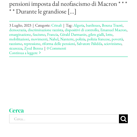
pensioni imposta dal neofascismo di Macron * * *
* * Durante le grandiose [...]
3 Luglio, 2023
|
Categorie:
Crinali
|
Tag:
Algeria
,
banlieues
,
Bouna Traorè
,
democrazia
,
discriminazione razzista
,
dispositivi di controllo
,
Emanuel Macron
,
emarginazione
,
fascismo
,
Francia
,
Gérald Darmanin
,
gilets gialli
,
lotte
,
mobilitazioni
,
movimenti
,
Nahel
,
Nanterre
,
polizia
,
polizia francese
,
povertà
,
razzismo
,
repressione
,
riforma delle pensioni
,
Salvatore Palidda
,
sciovinismo
,
sicurezza
,
Zyed Benna
|
0 Commenti
Continua a leggere
Cerca
Cerca
per: