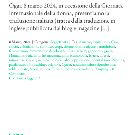
Oggi, 8 marzo 2024, in occasione della Giornata
internazionale della donna, presentiamo la
traduzione italiana (tratta dalla traduzione in
inglese pubblicata dal blog e magazine [...]
8 Marzo, 2024
|
Categorie:
Soggettività
|
Tag:
8 marzo
,
capitalismo
,
Cina
,
coloni
,
colonialismo
,
conflitto
,
corpi
,
donne
,
donne uigure
,
femminismi
,
femminismo
,
femminismo decoloniale
,
Gaza
,
genere
,
genocidio
,
guerra
,
Hamas
,
imperialismo
,
internazionalismo
,
islamofobia
,
Israele
,
libertà
,
minoranze sessuali
,
nemico
,
omosessualità
,
oppressione
,
orientalismo
,
Palestina
,
patriarcato
,
pinkwashing
,
prigione
,
Queer
,
razzismo
,
salute riproduttiva
,
soldati
,
Stato
,
Storia
,
stupro
,
Taiwan
,
terrorismo
,
violenza
,
Xinjiang
|
0
Commenti
Continua a leggere
Cerca