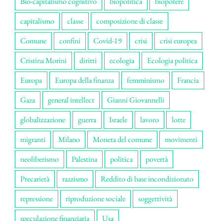
Bio-capitalismo cognitivo
biopolitica
biopotere
capitalismo
classe
composizione di classe
Comune
confini
Covid-19
crisi
crisi europea
Cristina Morini
diritti
ecologia
Ecologia politica
Europa
Europa della finanza
femminismo
Francia
Gaza
general intellect
Gianni Giovannelli
globalizzazione
guerra
Israele
lavoro
lotte
migranti
Milano
Moneta del comune
movimenti
neoliberismo
Palestina
politica
povertà
Precarietà
razzismo
Reddito di base incondizionato
repressione
riproduzione sociale
soggettività
speculazione finanziaria
Usa