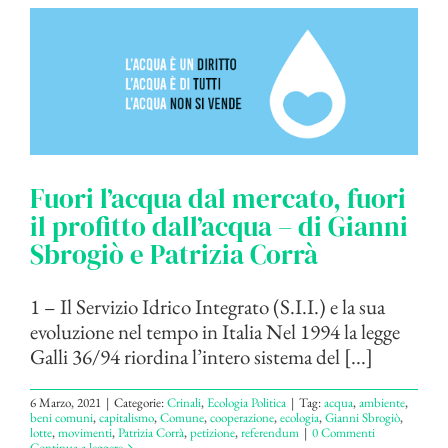
Fuori l’acqua dal mercato, fuori
il profitto dall’acqua – di Gianni
Sbrogiò e Patrizia Corrà
1 – Il Servizio Idrico Integrato (S.I.I.) e la sua
evoluzione nel tempo in Italia Nel 1994 la legge
Galli 36/94 riordina l’intero sistema del [...]
6 Marzo, 2021
|
Categorie:
Crinali
,
Ecologia Politica
|
Tag:
acqua
,
ambiente
,
beni comuni
,
capitalismo
,
Comune
,
cooperazione
,
ecologia
,
Gianni Sbrogiò
,
lotte
,
movimenti
,
Patrizia Corrà
,
petizione
,
referendum
|
0 Commenti
Continua a leggere