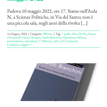
Padova 10 maggio 2022, ore 17. Siamo nell’Aula
N, a Scienze Politiche, in Via del Santo; non è
una piccola sala, negli anni della rivolta [...]
14 Giugno, 2022
|
Categorie:
Effimera
|
Tag:
7 aprile
,
Alisa Del Re
,
Gianni
Giovannelli
,
Gianni Sbrogiò
,
Guido Bianchini
,
Operaismo
,
Padova
,
presentazione
,
repressione
,
V Effimera
,
video
|
0 Commenti
Continua a leggere