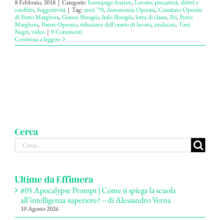
8 Febbraio, 2018
|
Categorie:
homepage-feature
,
Lavoro, precarietà, diritti e
conflitti
,
Soggettività
|
Tag:
anni '70
,
Autonomia Operaia
,
Comitato Operaio
di Porto Marghera
,
Gianni Sbrogiò
,
Italo Sbrogiò
,
lotta di classe
,
Pci
,
Porto
Marghera
,
Potere Operaio
,
riduzione dell'orario di lavoro
,
sindacati
,
Toni
Negri
,
video
|
0 Commenti
Continua a leggere
Cerca
Cerca
per:
Ultime da Effimera
#05 Apocalypse Prompt | Come si spiega la scuola
all’intelligenza superiore? – di Alessandro Verna
10 Agosto 2026