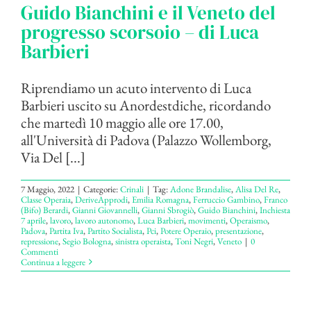
Guido Bianchini e il Veneto del
progresso scorsoio – di Luca
Barbieri
Riprendiamo un acuto intervento di Luca
Barbieri uscito su Anordestdiche, ricordando
che martedì 10 maggio alle ore 17.00,
all'Università di Padova (Palazzo Wollemborg,
Via Del [...]
7 Maggio, 2022
|
Categorie:
Crinali
|
Tag:
Adone Brandalise
,
Alisa Del Re
,
Classe Operaia
,
DeriveApprodi
,
Emilia Romagna
,
Ferruccio Gambino
,
Franco
(Bifo) Berardi
,
Gianni Giovannelli
,
Gianni Sbrogiò
,
Guido Bianchini
,
Inchiesta
7 aprile
,
lavoro
,
lavoro autonomo
,
Luca Barbieri
,
movimenti
,
Operaismo
,
Padova
,
Partita Iva
,
Partito Socialista
,
Pci
,
Potere Operaio
,
presentazione
,
repressione
,
Segio Bologna
,
sinistra operaista
,
Toni Negri
,
Veneto
|
0
Commenti
Continua a leggere