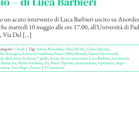
io – di Luca Barbieri
 un acuto intervento di Luca Barbieri uscito su Anordes
he martedì 10 maggio alle ore 17.00, all'Università di Pa
Via Del [...]
ategorie:
Crinali
|
Tag:
Adone Brandalise
,
Alisa Del Re
,
Classe Operaia
,
ilia Romagna
,
Ferruccio Gambino
,
Franco (Bifo) Berardi
,
Gianni Giovannelli
,
do Bianchini
,
Inchiesta 7 aprile
,
lavoro
,
lavoro autonomo
,
Luca Barbieri
,
movimenti
,
,
Partita Iva
,
Partito Socialista
,
Pci
,
Potere Operaio
,
presentazione
,
repressione
,
Segio
eraista
,
Toni Negri
,
Veneto
|
0 Commenti