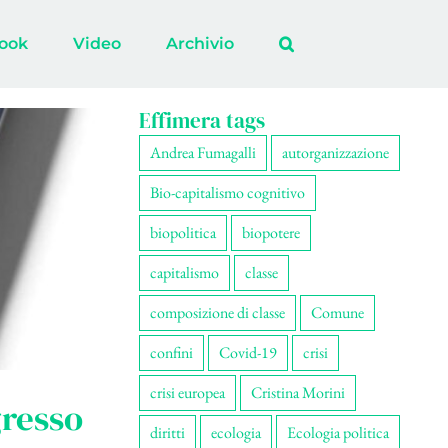
ook
Video
Archivio
Effimera tags
Andrea Fumagalli
autorganizzazione
Bio-capitalismo cognitivo
biopolitica
biopotere
capitalismo
classe
composizione di classe
Comune
confini
Covid-19
crisi
crisi europea
Cristina Morini
gresso
diritti
ecologia
Ecologia politica