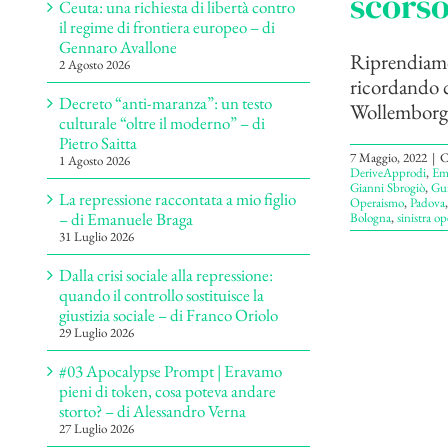
scorso
Ceuta: una richiesta di libertà contro
il regime di frontiera europeo – di
Gennaro Avallone
Riprendiamo
2 Agosto 2026
ricordando c
Decreto “anti-maranza”: un testo
Wollemborg, 
culturale “oltre il moderno” – di
Pietro Saitta
7 Maggio, 2022
|
C
1 Agosto 2026
DeriveApprodi
,
Em
Gianni Sbrogiò
,
Gui
La repressione raccontata a mio figlio
Operaismo
,
Padova
– di Emanuele Braga
Bologna
,
sinistra op
31 Luglio 2026
Dalla crisi sociale alla repressione:
quando il controllo sostituisce la
giustizia sociale – di Franco Oriolo
29 Luglio 2026
#03 Apocalypse Prompt | Eravamo
pieni di token, cosa poteva andare
storto? – di Alessandro Verna
27 Luglio 2026