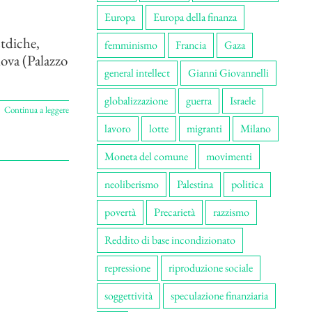
Europa
Europa della finanza
tdiche,
femminismo
Francia
Gaza
dova (Palazzo
general intellect
Gianni Giovannelli
globalizzazione
guerra
Israele
Continua a leggere
lavoro
lotte
migranti
Milano
Moneta del comune
movimenti
neoliberismo
Palestina
politica
povertà
Precarietà
razzismo
Reddito di base incondizionato
repressione
riproduzione sociale
soggettività
speculazione finanziaria