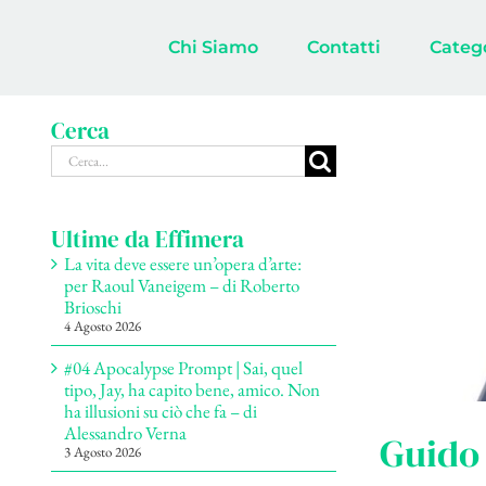
Salta
al
Chi Siamo
Contatti
Categ
contenuto
Cerca
Cerca
per:
Ultime da Effimera
La vita deve essere un’opera d’arte:
per Raoul Vaneigem – di Roberto
Brioschi
4 Agosto 2026
#04 Apocalypse Prompt | Sai, quel
tipo, Jay, ha capito bene, amico. Non
ha illusioni su ciò che fa – di
Alessandro Verna
Guido 
3 Agosto 2026