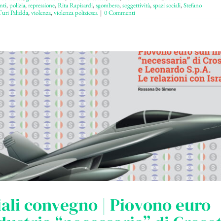
nti
,
polizia
,
repressione
,
Rita Rapisardi
,
sgombero
,
soggettività
,
spazi sociali
,
Stefano
uri Palidda
,
violenza
,
violenza poliziesca
|
0 Commenti
ali convegno | Piovono euro