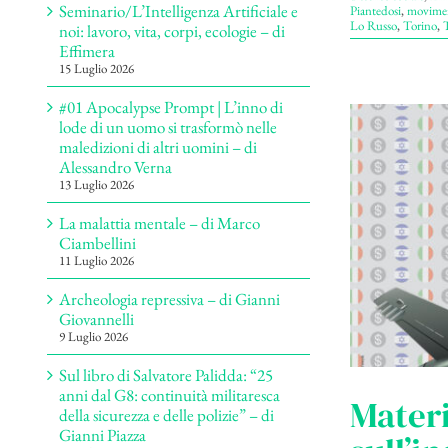
Seminario/L’Intelligenza Artificiale e
Piantedosi
,
movime
Lo Russo
,
Torino
,
T
noi: lavoro, vita, corpi, ecologie – di
Effimera
15 Luglio 2026
#01 Apocalypse Prompt | L’inno di
lode di un uomo si trasformò nelle
maledizioni di altri uomini – di
Alessandro Verna
13 Luglio 2026
La malattia mentale – di Marco
Ciambellini
11 Luglio 2026
Archeologia repressiva – di Gianni
Giovannelli
9 Luglio 2026
Sul libro di Salvatore Palidda: “25
anni dal G8: continuità militaresca
Materi
della sicurezza e delle polizie” – di
Gianni Piazza