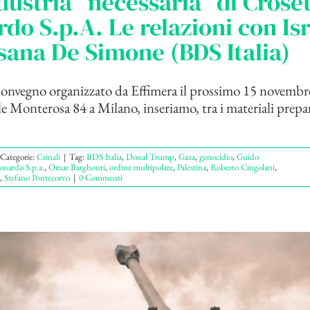
ndustria “necessaria” di Crose
do S.p.A. Le relazioni con Isr
sana De Simone (BDS Italia)
 convegno organizzato da Effimera il prossimo 15 novembre
le Monterosa 84 a Milano, inseriamo, tra i materiali prepa
Categorie:
Crinali
|
Tag:
BDS Italia
,
Donal Trump
,
Gaza
,
genocidio
,
Guido
onardo S.p.a.
,
Omar Barghouti
,
ordine multipolare
,
Palestina
,
Roberto Cingolani
,
,
Stefano Pontecorvo
|
0 Commenti