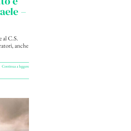
tto e
aele –
 al C.S.
ratori, anche
Continua a leggere