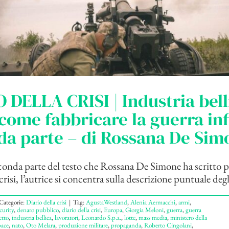
 DELLA CRISI | Industria bell
 come fabbricare la guerra infi
da parte – di Rossana De Sim
conda parte del testo che Rossana De Simone ha scritto pe
crisi, l’autrice si concentra sulla descrizione puntuale degli
Categorie:
Diario della crisi
|
Tag:
AgustaWestland
,
Alenia Aermacchi
,
armi
,
curity
,
denaro pubblico
,
diario della crisi
,
Europa
,
Giorgia Meloni
,
guerra
,
guerra
tto
,
industria bellica
,
lavoratori
,
Leonardo S.p.a.
,
lotte
,
mass media
,
ministero della
pace
,
nato
,
Oto Melara
,
produzione militare
,
propaganda
,
Roberto Cingolani
,