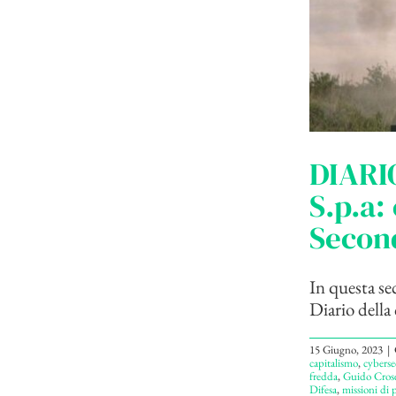
DIARIO
S.p.a:
Secon
In questa se
Diario della 
15 Giugno, 2023
|
capitalismo
,
cyberse
fredda
,
Guido Crose
Difesa
,
missioni di 