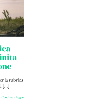
ica
nita |
one
r la rubrica
 [...]
Continua a leggere