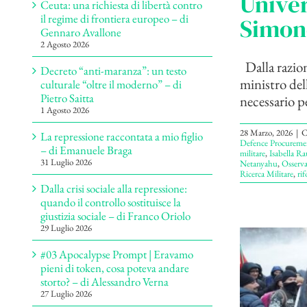
Univer
Ceuta: una richiesta di libertà contro
il regime di frontiera europeo – di
Simon
Gennaro Avallone
2 Agosto 2026
Dalla razion
Decreto “anti-maranza”: un testo
ministro del
culturale “oltre il moderno” – di
Pietro Saitta
necessario pe
1 Agosto 2026
28 Marzo, 2026
|
C
La repressione raccontata a mio figlio
Defence Procureme
– di Emanuele Braga
militare
,
Isabella Ra
31 Luglio 2026
Netanyahu
,
Osservat
Ricerca Militare
,
rif
Dalla crisi sociale alla repressione:
quando il controllo sostituisce la
giustizia sociale – di Franco Oriolo
29 Luglio 2026
#03 Apocalypse Prompt | Eravamo
pieni di token, cosa poteva andare
storto? – di Alessandro Verna
27 Luglio 2026