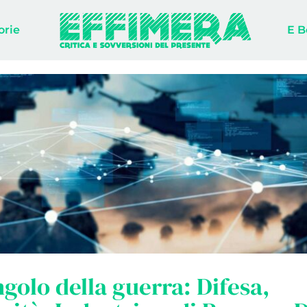
orie
E B
angolo della guerra: Difesa,