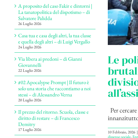
A proposito del caso Fakir e dintorni |
La tanatopolitica del dispotismo – di
Salvatore Palidda
26 Luglio 2026
Casa tua e casa degli altri, la tua classe
e quella degli altri – di Luigi Vergallo
24 Luglio 2026
Le pol
Via libera ai predoni – di Gianni
Giovannelli
brutal
22 Luglio 2026
divisi
#02 Apocalypse Prompt | Il futuro è
solo una storia che raccontiamo a noi
all’as
stessi – di Alessandro Verna
20 Luglio 2026
Per cercare d
Il prezzo del ritorno. Scuola, classe e
innanzitutto 
diritto di restare – di Francesco
Demitry
17 Luglio 2026
10 Febbraio, 2026
|
dissenso sociale
,
Enr