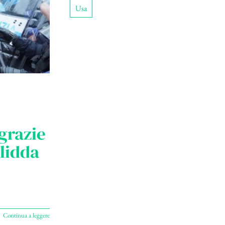
Usa
 grazie
alidda
Continua a leggere