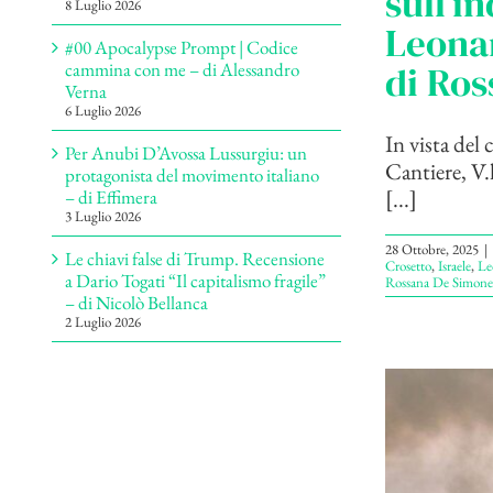
sull’i
8 Luglio 2026
Leonar
#00 Apocalypse Prompt | Codice
di Ros
cammina con me – di Alessandro
Verna
6 Luglio 2026
In vista del
Per Anubi D’Avossa Lussurgiu: un
Cantiere, V.
protagonista del movimento italiano
[...]
– di Effimera
3 Luglio 2026
28 Ottobre, 2025
|
Le chiavi false di Trump. Recensione
Crosetto
,
Israele
,
Le
a Dario Togati “Il capitalismo fragile”
Rossana De Simone
– di Nicolò Bellanca
2 Luglio 2026