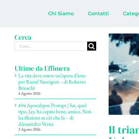
Salta
al
Chi Siamo
Contatti
Categ
contenuto
Cerca
Cerca
per:
Ultime da Effimera
La vita deve essere un’opera d’arte:
per Raoul Vaneigem – di Roberto
Brioschi
4 Agosto 2026
#04 Apocalypse Prompt | Sai, quel
tipo, Jay, ha capito bene, amico. Non
ha illusioni su ciò che fa – di
Alessandro Verna
Il tri
3 Agosto 2026