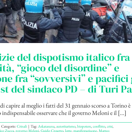
izie del dispotismo italico fra
ità, “gioco del disordine” e
one fra “sovversivi” e pacifici
sist del sindaco PD – di Turi P
i capire al meglio i fatti del 31 gennaio scorso a Torino è
indispensabile osservare che il governo Meloni e il [...]
Categorie:
Crinali
|
Tag:
Askatasuna
,
autoritarismo
,
biopotere
,
conflitto
,
crisi
,
ico Zucca
,
governo Meloni
,
Guido Crosetto
,
lotte
,
manifestaziuone
,
Matteo