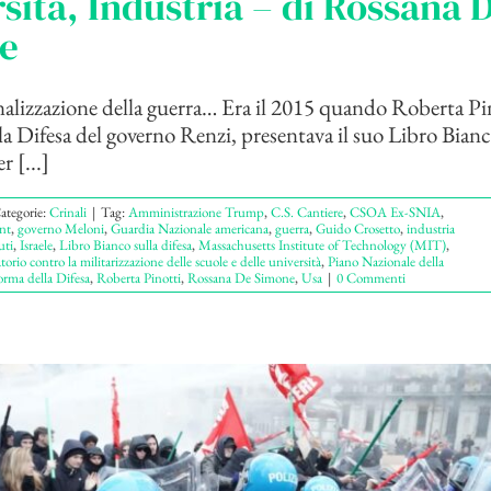
sità, Industria – di Rossana 
e
alizzazione della guerra… Era il 2015 quando Roberta Pi
la Difesa del governo Renzi, presentava il suo Libro Bianc
r [...]
ategorie:
Crinali
|
Tag:
Amministrazione Trump
,
C.S. Cantiere
,
CSOA Ex-SNIA
,
nt
,
governo Meloni
,
Guardia Nazionale americana
,
guerra
,
Guido Crosetto
,
industria
uti
,
Israele
,
Libro Bianco sulla difesa
,
Massachusetts Institute of Technology (MIT)
,
orio contro la militarizzazione delle scuole e delle università
,
Piano Nazionale della
orma della Difesa
,
Roberta Pinotti
,
Rossana De Simone
,
Usa
|
0 Commenti