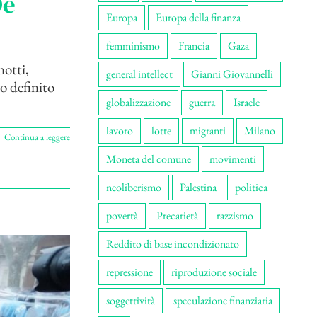
De
Europa
Europa della finanza
femminismo
Francia
Gaza
notti,
general intellect
Gianni Giovannelli
o definito
globalizzazione
guerra
Israele
lavoro
lotte
migranti
Milano
Continua a leggere
Moneta del comune
movimenti
neoliberismo
Palestina
politica
povertà
Precarietà
razzismo
Reddito di base incondizionato
repressione
riproduzione sociale
soggettività
speculazione finanziaria