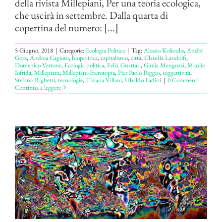
della rivista Millepiani, Per una teoria ecologica,
che uscirà in settembre. Dalla quarta di
copertina del numero: [...]
5 Giugno, 2018
|
Categorie:
Ecologia Politica
|
Tag:
Alessio Kolioulis
,
André
Gorz
,
Andrea Cagioni
,
biopolitica
,
capitalismo
,
città
,
Claudia Landolfi
,
Domenico Vertone
,
Ecologia politica
,
Felix Guattari
,
Giulia Mengozzi
,
Manlio
Iofrida
,
Millepiani
,
Millepiani-Eterotopia
,
Pier Paolo Poggio
,
soggettività
,
Stefano Righetti
,
tecnologie
,
Tiziana Villani
,
Ubaldo Fadini
|
0 Commenti
Continua a leggere