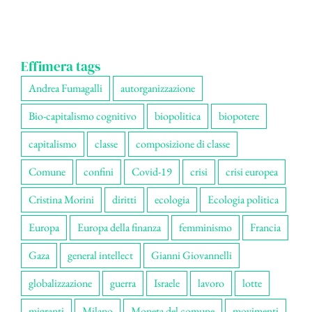
Effimera tags
Andrea Fumagalli
autorganizzazione
Bio-capitalismo cognitivo
biopolitica
biopotere
capitalismo
classe
composizione di classe
Comune
confini
Covid-19
crisi
crisi europea
Cristina Morini
diritti
ecologia
Ecologia politica
Europa
Europa della finanza
femminismo
Francia
Gaza
general intellect
Gianni Giovannelli
globalizzazione
guerra
Israele
lavoro
lotte
migranti
Milano
Moneta del comune
movimenti