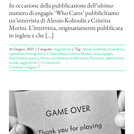
In occasione della pubblicazione dell’ultimo
numero di engagée ‘Who Cares’ pubblichiamo
un’intervista di Alessio Kolioulis a Cristina
Morini. L’intervista, originariamente pubblicata
in inglese e che [...]
26 Giugno, 2021
|
Categorie:
Soggettività
|
Tag:
Alessio Kolioulis
,
biopolitica
,
capitalismo biocognitivo
,
Commonfare
,
Cristina Morini
,
cura
,
engagée
,
femminismo
,
guerra
,
lavoro
,
movimenti
,
neoliberismo
,
Precarietà
,
riproduzione
sociale
,
soggettività
|
1 Commento
Continua a leggere