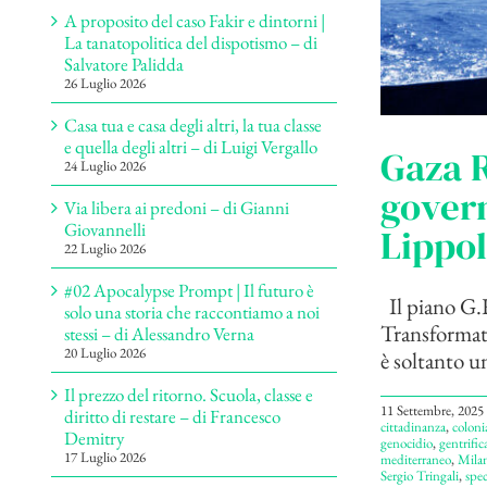
A proposito del caso Fakir e dintorni |
La tanatopolitica del dispotismo – di
Salvatore Palidda
26 Luglio 2026
Casa tua e casa degli altri, la tua classe
e quella degli altri – di Luigi Vergallo
Gaza R
24 Luglio 2026
govern
Via libera ai predoni – di Gianni
Giovannelli
Lippol
22 Luglio 2026
#02 Apocalypse Prompt | Il futuro è
Il piano G.
solo una storia che raccontiamo a noi
Transformati
stessi – di Alessandro Verna
20 Luglio 2026
è soltanto u
Il prezzo del ritorno. Scuola, classe e
11 Settembre, 2025
diritto di restare – di Francesco
cittadinanza
,
coloni
Demitry
genocidio
,
gentrific
17 Luglio 2026
mediterraneo
,
Mila
Sergio Tringali
,
spe