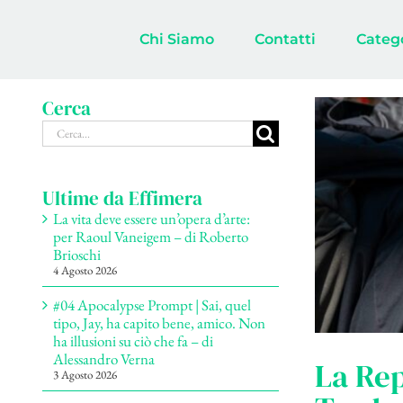
Salta
al
Chi Siamo
Contatti
Categ
contenuto
Cerca
Cerca
per:
Ultime da Effimera
La vita deve essere un’opera d’arte:
per Raoul Vaneigem – di Roberto
Brioschi
4 Agosto 2026
#04 Apocalypse Prompt | Sai, quel
tipo, Jay, ha capito bene, amico. Non
ha illusioni su ciò che fa – di
Alessandro Verna
La Rep
3 Agosto 2026