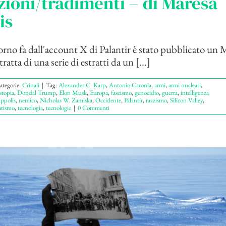
ioni/tradimenti – di Maresa
is
no fa dall'account X di Palantir è stato pubblicato un 
tratta di una serie di estratti da un [...]
ategorie:
Crinali
|
Tag:
Alexander C. Karp
,
Antonio Caronia
,
armi
,
armi nucleari
,
stopia
,
Dondal Trump
,
Elon Musk
,
Europa
,
fascismo
,
genocidio
,
guerra
,
intelligenza
ppolis
,
nemico
,
Nicholas W. Zamiska
,
Occidente
,
Palantir
,
razzismo
,
Silicon Valley
,
tismo
,
tecnologia
,
tecnologie
|
0 Commenti