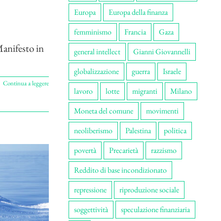
Europa
Europa della finanza
femminismo
Francia
Gaza
Manifesto in
general intellect
Gianni Giovannelli
globalizzazione
guerra
Israele
Continua a leggere
lavoro
lotte
migranti
Milano
Moneta del comune
movimenti
neoliberismo
Palestina
politica
povertà
Precarietà
razzismo
Reddito di base incondizionato
repressione
riproduzione sociale
soggettività
speculazione finanziaria