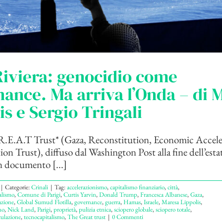
iviera: genocidio come
ance. Ma arriva l’Onda – di 
is e Sergio Tringali
R.E.A.T Trust* (Gaza, Reconstitution, Economic Accele
on Trust), diffuso dal Washington Post alla fine dell’est
n documento [...]
|
Categorie:
Crinali
|
Tag:
accelerazionismo
,
capitalismo finanziario
,
città
,
alismo
,
Comune di Parigi
,
Curtis Yarvin
,
Donald Trump
,
Francesca Albanese
,
Gaza
,
azione
,
Global Sumud Flotilla
,
governance
,
guerra
,
Hamas
,
Israele
,
Maresa Lippolis
,
no
,
Nick Land
,
Parigi
,
proprietà
,
pulizia etnica
,
sciopero globale
,
sciopero totale
,
culazione
,
tecnocapitalismo
,
The Great trust
|
0 Commenti