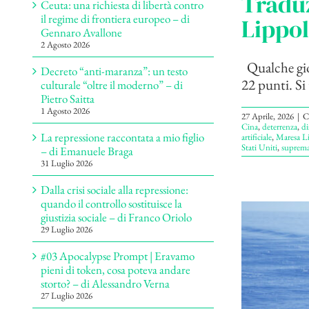
Traduz
Ceuta: una richiesta di libertà contro
il regime di frontiera europeo – di
Lippol
Gennaro Avallone
2 Agosto 2026
Qualche gior
Decreto “anti-maranza”: un testo
22 punti. Si 
culturale “oltre il moderno” – di
Pietro Saitta
1 Agosto 2026
27 Aprile, 2026
|
C
Cina
,
deterrenza
,
di
La repressione raccontata a mio figlio
artificiale
,
Maresa Li
Stati Uniti
,
suprema
– di Emanuele Braga
31 Luglio 2026
Dalla crisi sociale alla repressione:
quando il controllo sostituisce la
giustizia sociale – di Franco Oriolo
29 Luglio 2026
#03 Apocalypse Prompt | Eravamo
pieni di token, cosa poteva andare
storto? – di Alessandro Verna
27 Luglio 2026