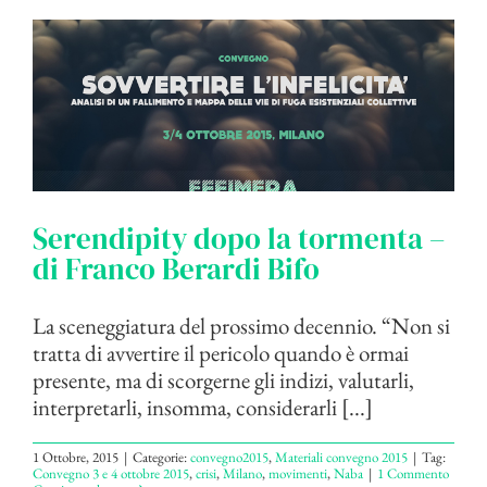
Serendipity dopo la tormenta –
di Franco Berardi Bifo
La sceneggiatura del prossimo decennio. “Non si
tratta di avvertire il pericolo quando è ormai
presente, ma di scorgerne gli indizi, valutarli,
interpretarli, insomma, considerarli [...]
1 Ottobre, 2015
|
Categorie:
convegno2015
,
Materiali convegno 2015
|
Tag:
Convegno 3 e 4 ottobre 2015
,
crisi
,
Milano
,
movimenti
,
Naba
|
1 Commento