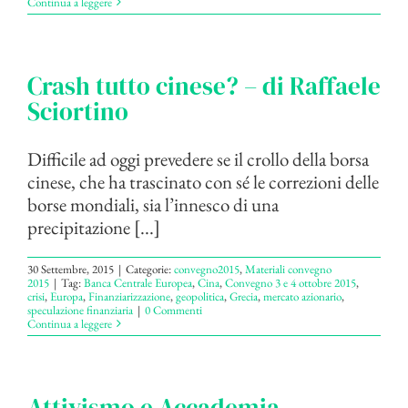
Continua a leggere
Crash tutto cinese? – di Raffaele
Sciortino
Difficile ad oggi prevedere se il crollo della borsa
cinese, che ha trascinato con sé le correzioni delle
borse mondiali, sia l’innesco di una
precipitazione [...]
30 Settembre, 2015
|
Categorie:
convegno2015
,
Materiali convegno
2015
|
Tag:
Banca Centrale Europea
,
Cina
,
Convegno 3 e 4 ottobre 2015
,
crisi
,
Europa
,
Finanziarizzazione
,
geopolitica
,
Grecia
,
mercato azionario
,
speculazione finanziaria
|
0 Commenti
Continua a leggere
Attivismo e Accademia –