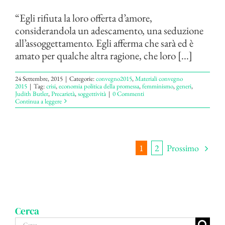
“Egli rifiuta la loro offerta d’amore,
considerandola un adescamento, una seduzione
all’assoggettamento. Egli afferma che sarà ed è
amato per qualche altra ragione, che loro [...]
24 Settembre, 2015
|
Categorie:
convegno2015
,
Materiali convegno
2015
|
Tag:
crisi
,
economia politica della promessa
,
femminismo
,
generi
,
Judith Butler
,
Precarietà
,
soggettività
|
0 Commenti
Continua a leggere
Prossimo
1
2
Cerca
Cerca