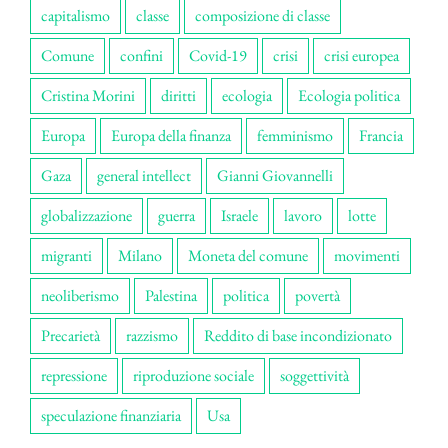
capitalismo
classe
composizione di classe
Comune
confini
Covid-19
crisi
crisi europea
Cristina Morini
diritti
ecologia
Ecologia politica
Europa
Europa della finanza
femminismo
Francia
Gaza
general intellect
Gianni Giovannelli
globalizzazione
guerra
Israele
lavoro
lotte
migranti
Milano
Moneta del comune
movimenti
neoliberismo
Palestina
politica
povertà
Precarietà
razzismo
Reddito di base incondizionato
repressione
riproduzione sociale
soggettività
speculazione finanziaria
Usa