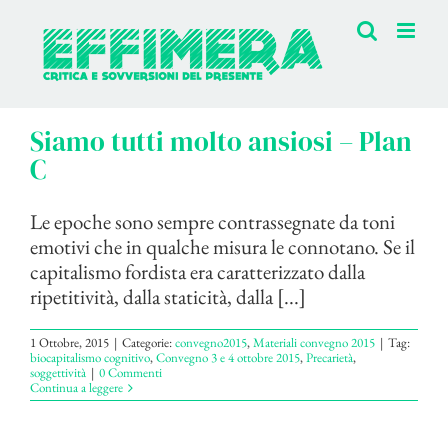
Salta
al
contenuto
Siamo tutti molto ansiosi – Plan
C
Le epoche sono sempre contrassegnate da toni
emotivi che in qualche misura le connotano. Se il
capitalismo fordista era caratterizzato dalla
ripetitività, dalla staticità, dalla [...]
1 Ottobre, 2015
|
Categorie:
convegno2015
,
Materiali convegno 2015
|
Tag:
biocapitalismo cognitivo
,
Convegno 3 e 4 ottobre 2015
,
Precarietà
,
soggettività
|
0 Commenti
Continua a leggere