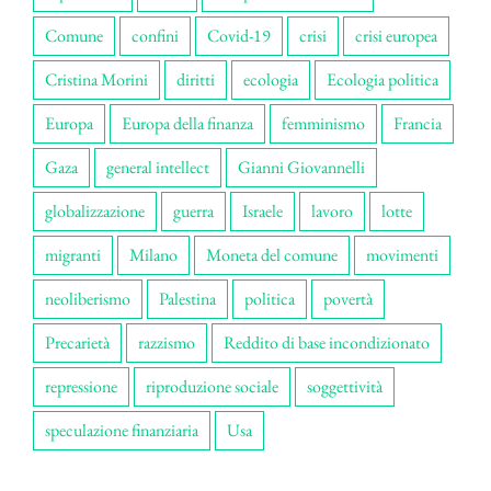
Comune
confini
Covid-19
crisi
crisi europea
Cristina Morini
diritti
ecologia
Ecologia politica
Europa
Europa della finanza
femminismo
Francia
Gaza
general intellect
Gianni Giovannelli
globalizzazione
guerra
Israele
lavoro
lotte
migranti
Milano
Moneta del comune
movimenti
neoliberismo
Palestina
politica
povertà
Precarietà
razzismo
Reddito di base incondizionato
repressione
riproduzione sociale
soggettività
speculazione finanziaria
Usa