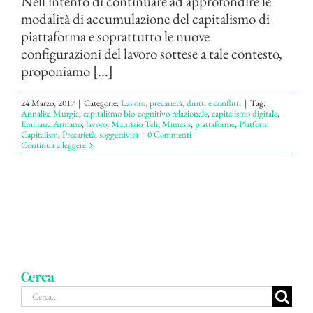
Nell'intento di continuare ad approfondire le
modalità di accumulazione del capitalismo di
piattaforma e soprattutto le nuove
configurazioni del lavoro sottese a tale contesto,
proponiamo [...]
24 Marzo, 2017
|
Categorie:
Lavoro, precarietà, diritti e conflitti
|
Tag:
Annalisa Murgia
,
capitalismo bio-cognitivo relazionale
,
capitalismo digitale
,
Emiliana Armano
,
lavoro
,
Maurizio Teli
,
Mimesis
,
piattaforme
,
Platform
Capitalism
,
Precarietà
,
soggettività
|
0 Commenti
Continua a leggere
Cerca
Cerca
per: