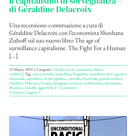
Il capitalismo di sorveglianza –
di Géraldine Delacroix
Una recensione-conversazione a cura di
Géraldine Delacroix con l’economista Shoshana
Zuboff sul suo nuovo libro The age of
surveillance capitalisme. The Fight For a Human
[...]
15 Marzo, 2019
|
Categorie:
Crinali
,
Lavoro, precarietà, diritti e
conflitti
|
Tag:
auto-controllo
,
biopolitica
,
biopotere
,
capitalismo bio-cognitivo
relazionale
,
capitalismo di sorveglianza
,
controllo
,
Facebook
,
general intellect
,
Géraldine Delacroix
,
Google
,
Instagram
,
internet
,
neoliberismo
,
repressione
,
Shoshana Zuboff
,
soggettività
|
5 Commenti
Continua a leggere