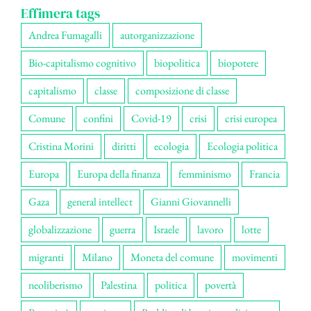
Effimera tags
Andrea Fumagalli
autorganizzazione
Bio-capitalismo cognitivo
biopolitica
biopotere
capitalismo
classe
composizione di classe
Comune
confini
Covid-19
crisi
crisi europea
Cristina Morini
diritti
ecologia
Ecologia politica
Europa
Europa della finanza
femminismo
Francia
Gaza
general intellect
Gianni Giovannelli
globalizzazione
guerra
Israele
lavoro
lotte
migranti
Milano
Moneta del comune
movimenti
neoliberismo
Palestina
politica
povertà