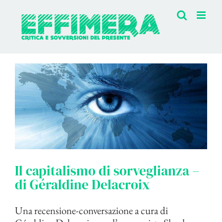
Salta
al
contenuto
Il capitalismo di sorveglianza –
di Géraldine Delacroix
Una recensione-conversazione a cura di