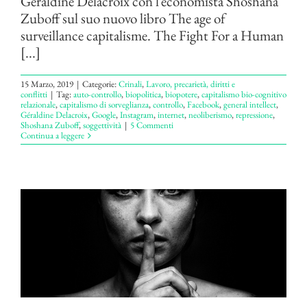
Géraldine Delacroix con l’economista Shoshana
Zuboff sul suo nuovo libro The age of
surveillance capitalisme. The Fight For a Human
[...]
15 Marzo, 2019
|
Categorie:
Crinali
,
Lavoro, precarietà, diritti e
conflitti
|
Tag:
auto-controllo
,
biopolitica
,
biopotere
,
capitalismo bio-cognitivo
relazionale
,
capitalismo di sorveglianza
,
controllo
,
Facebook
,
general intellect
,
Géraldine Delacroix
,
Google
,
Instagram
,
internet
,
neoliberismo
,
repressione
,
Shoshana Zuboff
,
soggettività
|
5 Commenti
Continua a leggere