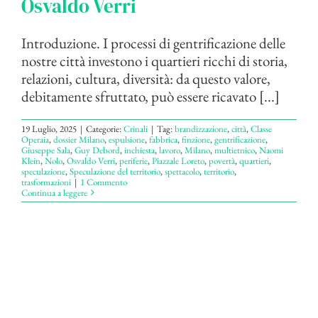
Osvaldo Verri
Introduzione. I processi di gentrificazione delle
nostre città investono i quartieri ricchi di storia,
relazioni, cultura, diversità: da questo valore,
debitamente sfruttato, può essere ricavato [...]
19 Luglio, 2025
|
Categorie:
Crinali
|
Tag:
brandizzazione
,
città
,
Classe
Operaia
,
dossier Milano
,
espulsione
,
fabbrica
,
finzione
,
gentrificazione
,
Giuseppe Sala
,
Guy Debord
,
inchiesta
,
lavoro
,
Milano
,
multietnico
,
Naomi
Klein
,
Nolo
,
Osvaldo Verri
,
periferie
,
Piazzale Loreto
,
povertà
,
quartieri
,
speculazione
,
Speculazione del territorio
,
spettacolo
,
territorio
,
trasformazioni
|
1 Commento
Continua a leggere