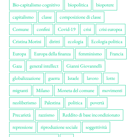
Bio-capitalismo cognitivo
biopolitica
biopotere
capitalismo
classe
composizione di classe
Comune
confini
Covid-19
crisi
crisi europea
Cristina Morini
diritti
ecologia
Ecologia politica
Europa
Europa della finanza
femminismo
Francia
Gaza
general intellect
Gianni Giovannelli
globalizzazione
guerra
Israele
lavoro
lotte
migranti
Milano
Moneta del comune
movimenti
neoliberismo
Palestina
politica
povertà
Precarietà
razzismo
Reddito di base incondizionato
repressione
riproduzione sociale
soggettività