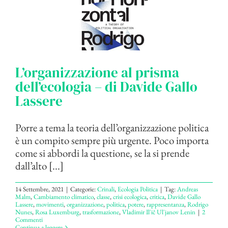
L’organizzazione al prisma
dell’ecologia – di Davide Gallo
Lassere
Porre a tema la teoria dell’organizzazione politica
è un compito sempre più urgente. Poco importa
come si abbordi la questione, se la si prende
dall’alto [...]
14 Settembre, 2021
|
Categorie:
Crinali
,
Ecologia Politica
|
Tag:
Andreas
Malm
,
Cambiamento climatico
,
classe
,
crisi ecologica
,
critica
,
Davide Gallo
Lassere
,
movimenti
,
organizzazione
,
politica
,
potere
,
rappresentanza
,
Rodrigo
Nunes
,
Rosa Luxemburg
,
trasformazione
,
Vladimir Il'ič Ul'janov Lenin
|
2
Commenti
Continua a leggere