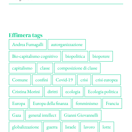
Effimera tags
Andrea Fumagalli
autorganizzazione
Bio-capitalismo cognitivo
biopolitica
biopotere
capitalismo
classe
composizione di classe
Comune
confini
Covid-19
crisi
crisi europea
Cristina Morini
diritti
ecologia
Ecologia politica
Europa
Europa della finanza
femminismo
Francia
Gaza
general intellect
Gianni Giovannelli
globalizzazione
guerra
Israele
lavoro
lotte