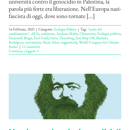
università contro il genocidio in Palestina, la
parola più forte era liberazione. Nell'Europa nazi-
fascista di oggi, dove sono tornate [...]
14 Febbraio, 2025
|
Categorie:
Ecologia Politica
|
Tag:
"teoria del
cambiamento"
,
All In
,
ambiente
,
Andreas Malm
,
Climaximo
,
Ecologia politica
,
Emanuele Braga
,
End Fossil
,
Greta Thunberg
,
Just Stop Oil
,
Mariana
Rodrigues
,
movimenti
,
Sinan Eden
,
soggettività
,
World Congress for Climate
Justice
|
2 Commenti
Continua a leggere