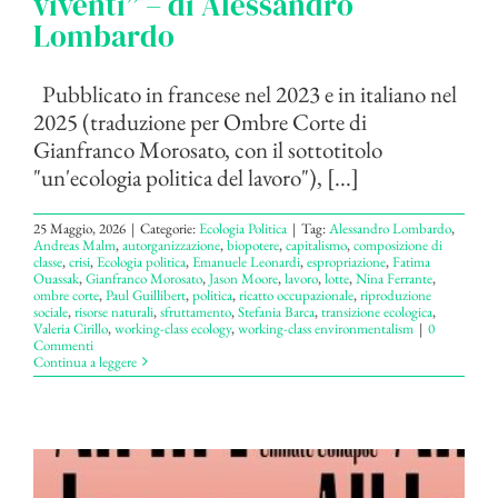
viventi” – di Alessandro
Lombardo
Pubblicato in francese nel 2023 e in italiano nel
2025 (traduzione per Ombre Corte di
Gianfranco Morosato, con il sottotitolo
"un'ecologia politica del lavoro"), [...]
25 Maggio, 2026
|
Categorie:
Ecologia Politica
|
Tag:
Alessandro Lombardo
,
Andreas Malm
,
autorganizzazione
,
biopotere
,
capitalismo
,
composizione di
classe
,
crisi
,
Ecologia politica
,
Emanuele Leonardi
,
espropriazione
,
Fatima
Ouassak
,
Gianfranco Morosato
,
Jason Moore
,
lavoro
,
lotte
,
Nina Ferrante
,
ombre corte
,
Paul Guillibert
,
politica
,
ricatto occupazionale
,
riproduzione
sociale
,
risorse naturali
,
sfruttamento
,
Stefania Barca
,
transizione ecologica
,
Valeria Cirillo
,
working-class ecology
,
working-class environmentalism
|
0
Commenti
Continua a leggere