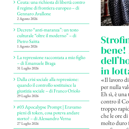
Ceuta: una richiesta di libertà contro
il regime di frontiera europeo – di
Gennaro Avallone
2 Agosto 2026
Decreto “anti-maranza”: un testo
culturale “oltre il moderno” – di
Strofi
Pietro Saitta
bene! 
1 Agosto 2026
dell’h
La repressione raccontata a mio figlio
– di Emanuele Braga
in lott
31 Luglio 2026
«Il lavoro d
Dalla crisi sociale alla repressione:
quando il controllo sostituisce la
per nulla va
giustizia sociale – di Franco Oriolo
Eh sì, è una 
29 Luglio 2026
contro il Co
#03 Apocalypse Prompt | Eravamo
troppo rapid
pieni di token, cosa poteva andare
che le ore d
storto? – di Alessandro Verna
molto duro 
27 Luglio 2026