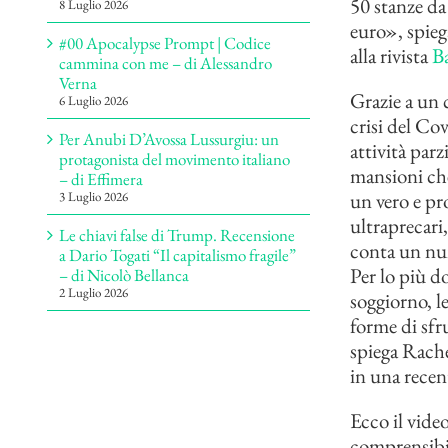
50 stanze da
8 Luglio 2026
euro», spie
#00 Apocalypse Prompt | Codice
alla rivista
B
cammina con me – di Alessandro
Verna
Grazie a un 
6 Luglio 2026
crisi del Co
Per Anubi D’Avossa Lussurgiu: un
attività parz
protagonista del movimento italiano
mansioni che 
– di Effimera
un vero e pr
3 Luglio 2026
ultraprecari
Le chiavi false di Trump. Recensione
conta un num
a Dario Togati “Il capitalismo fragile”
Per lo più do
– di Nicolò Bellanca
2 Luglio 2026
soggiorno, le
forme di sfr
spiega Rache
in una recent
Ecco il video
comprensibil