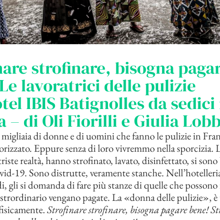
nare strofinare, bisogna paga
Le lavoratrici delle pulizie
otel IBIS Batignolles da sedici
a – di Oli Fiorilli e Giulia Lob
i migliaia di donne e di uomini che fanno le pulizie in Fra
lorizzato. Eppure senza di loro vivremmo nella sporcizia. L
triste realtà, hanno strofinato, lavato, disinfettato, si sono
vid-19. Sono distrutte, veramente stanche. Nell’hotelleria
i, gli si domanda di fare più stanze di quelle che possono 
i strordinario vengano pagate. La «donna delle pulizie», è
fisicamente.
Strofinare strofinare, bisogna pagare bene! St