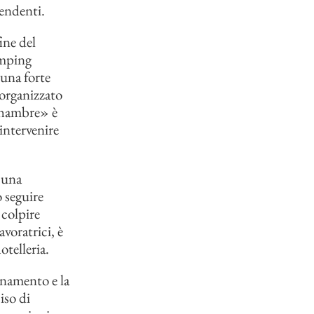
pendenti.
ine del
umping
 una forte
 organizzato
 chambre» è
 intervenire
o una
 seguire
 colpire
voratrici, è
otelleria.
inamento e la
iso di