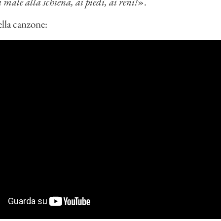
a male alla schiena, ai piedi, ai reni!
».
lla canzone: