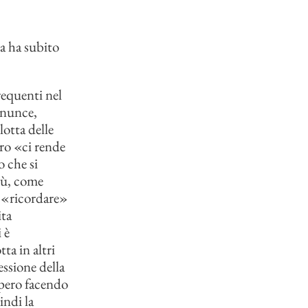
ta ha subito
requenti nel
denunce,
otta delle
oro «ci rende
 che si
iù, come
a «ricordare»
ita
 è
ta in altri
ssione della
iopero facendo
indi la