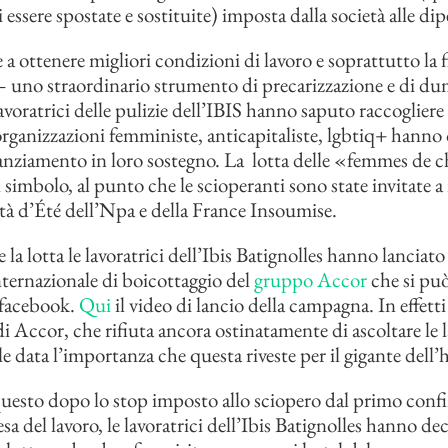
i essere spostate e sostituite) imposta dalla società alle di
a ottenere migliori condizioni di lavoro e soprattutto la f
 uno straordinario strumento di precarizzazione e di d
lavoratrici delle pulizie dell’IBIS hanno saputo raccogliere
 organizzazioni femministe, anticapitaliste, lgbtiq+ hanno
nanziamento in loro sostegno. La lotta delle «femmes de
 simbolo, al punto che le scioperanti sono state invitate a
ità d’Été dell’Npa e della France Insoumise.
e la lotta le lavoratrici dell’Ibis Batignolles hanno lanciat
ernazionale di boicottaggio del
gruppo Accor
che si può
 facebook.
Qui
il video di lancio della campagna. In effetti
 Accor, che rifiuta ancora ostinatamente di ascoltare le la
 data l’importanza che questa riveste per il gigante dell’h
esto dopo lo stop imposto allo sciopero dal primo conf
esa del lavoro, le lavoratrici dell’Ibis Batignolles hanno dec