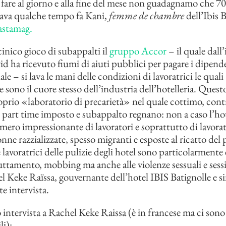
 fare al giorno e alla fine del mese non guadagnamo che 
gava qualche tempo fa Kani,
femme de chambre
dell’Ibis B
astamag.
cinico gioco di subappalti il
gruppo Accor
– il quale dall’
vid ha ricevuto fiumi di aiuti pubblici per pagare i dipend
iale – si lava le mani delle condizioni di lavoratrici le qual
sono il cuore stesso dell’industria dell’hotelleria. Questo
oprio «laboratorio di precarietà» nel quale cottimo, cont
, part time imposto e subappalto regnano: non a caso l’hot
ero impressionante di lavoratori e soprattutto di lavorat
nne razzializzate, spesso migranti e esposte al ricatto del
 lavoratrici delle pulizie degli hotel sono particolarmente
uttamento, mobbing ma anche alle violenze sessuali e sess
l Keke Raïssa, gouvernante dell’hotel IBIS Batignolle e si
e intervista.
 intervista a Rachel Keke Raissa (è in francese ma ci sono 
i):