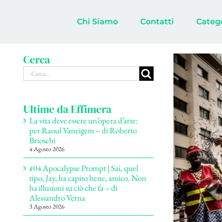
Salta
al
Chi Siamo
Contatti
Categ
contenuto
Cerca
Ingrandisci
Cerca
immagine
per:
Ultime da Effimera
La vita deve essere un’opera d’arte:
per Raoul Vaneigem – di Roberto
Brioschi
4 Agosto 2026
#04 Apocalypse Prompt | Sai, quel
tipo, Jay, ha capito bene, amico. Non
ha illusioni su ciò che fa – di
Alessandro Verna
3 Agosto 2026