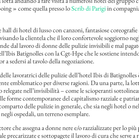
a lotta andando a fare visita a numerosi hotel del gruppo 
oing » come quella presso lo
Scrib di Parigi
in compagnia
 hall di hotel di lusso con canzoni, fantasiose coreografie
visando la clientela che il loro confortevole soggiorno negl
e dal lavoro di donne delle pulizie invisibili e mal pagate
ell’Ibis Batignolles con la Cgt-Hpe che le sostiene intendo
 a sedersi al tavolo della negoziazione.
elle lavoratrici delle pulizie dell’hotel Ibis di Batignolles 
nte emblematico per diverse ragioni. Da una parte, la lott
 relegate nell’invisibilità – come le scioperanti sottoline
ulle forme contemporanee del capitalismo razziale e patria
omparto delle pulizie in generale, che sia negli hotel o nel
o negli ospedali, un terreno esemplare.
ttore che assegna a donne nere e/o razzializzate per lo più
le precarizzate e sottopagete il lavoro di cura che serve a 