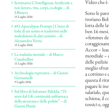
Video che è 
Seminario/L’Intelligenza Artificiale e
noi: lavoro, vita, corpi, ecologie – di
Sono le par
Effimera
15 Luglio 2026
ivoriano Bob
lotta delle l
#01 Apocalypse Prompt | L’inno di
ben 16 mesi.
lode di un uomo si trasformò nelle
maledizioni di altri uomini – di
«femmes de 
Alessandro Verna
coraggiosame
13 Luglio 2026
Accor – leade
La malattia mentale – di Marco
mondiale – cu
Ciambellini
delle pulizie
11 Luglio 2026
meglio sfrutt
Archeologia repressiva – di Gianni
a cottimo e 
Giovannelli
questa il ri
9 Luglio 2026
pagare le ine
Sul libro di Salvatore Palidda: “25
salariale, q
anni dal G8: continuità militaresca
schiena, il 
della sicurezza e delle polizie” – di
tossici e, og
Gianni Piazza