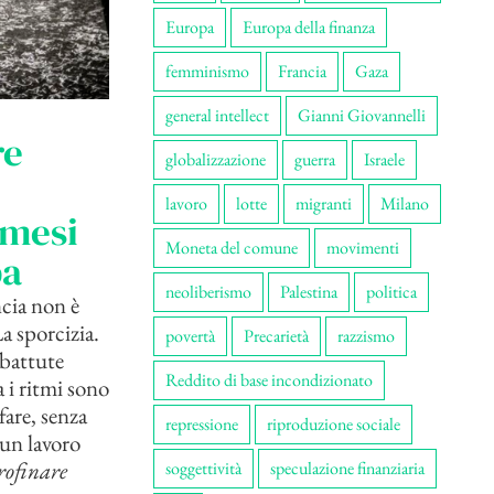
Europa
Europa della finanza
femminismo
Francia
Gaza
general intellect
Gianni Giovannelli
re
globalizzazione
guerra
Israele
lavoro
lotte
migranti
Milano
 mesi
Moneta del comune
movimenti
ba
neoliberismo
Palestina
politica
ncia non è
a sporcizia.
povertà
Precarietà
razzismo
 battute
Reddito di base incondizionato
 i ritmi sono
fare, senza
repressione
riproduzione sociale
 un lavoro
rofinare
soggettività
speculazione finanziaria