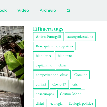
ook
Video
Archivio
Effimera tags
Andrea Fumagalli
autorganizzazione
Bio-capitalismo cognitivo
biopolitica
biopotere
capitalismo
classe
composizione di classe
Comune
confini
Covid-19
crisi
crisi europea
Cristina Morini
diritti
ecologia
Ecologia politica