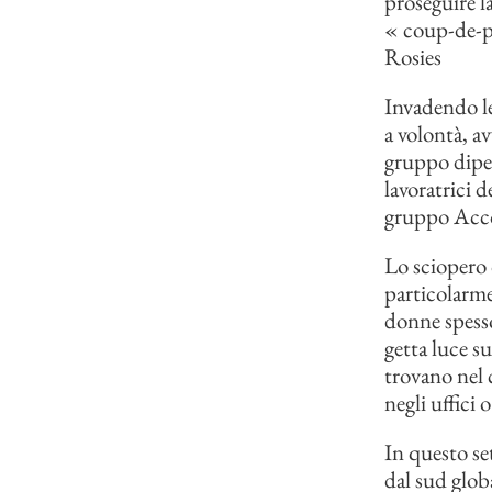
proseguire l
« coup-de-p
Rosies
Invadendo le
a volontà, av
gruppo dipend
lavoratrici d
gruppo Accor
Lo sciopero d
particolarme
donne spesso
getta luce s
trovano nel c
negli uffici 
In questo se
dal sud globa