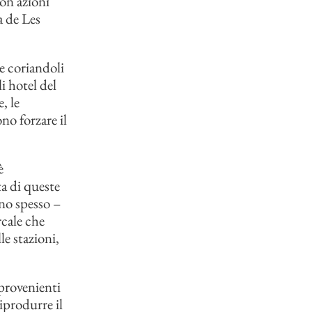
con azioni
 de Les
 e coriandoli
i hotel del
, le
no forzare il
è
a di queste
ano spesso –
rcale che
le stazioni,
 provenienti
riprodurre il