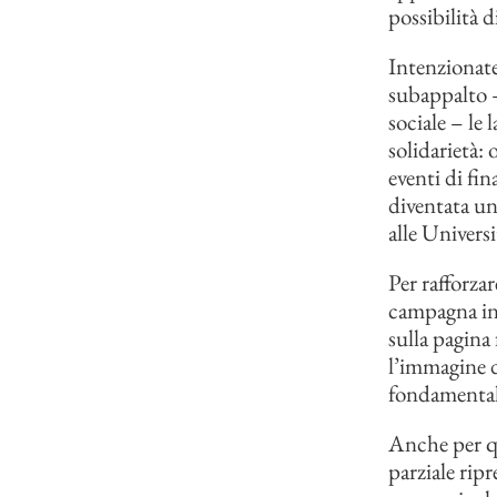
possibilità d
Intenzionate 
subappalto –
sociale – le 
solidarietà:
eventi di fi
diventata un
alle Univers
Per rafforzar
campagna int
sulla pagina
l’immagine di
fondamentale
Anche per qu
parziale ripr