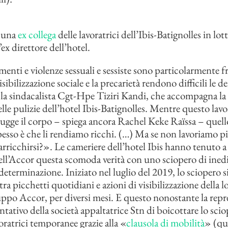
 una
ex collega
delle lavoratrici dell’Ibis-Batignolles in lot
’ex direttore dell’hotel.
menti e violenze sessuali e sessiste sono particolarmente f
visibilizzazione sociale e la precarietà rendono difficili le 
la sindacalista Cgt-Hpe Tiziri Kandi, che accompagna la l
elle pulizie dell’hotel Ibis-Batignolles. Mentre questo lav
rugge il corpo – spiega ancora Rachel Keke Raïssa – quello
esso è che li rendiamo ricchi. (…) Ma se non lavoriamo p
arricchirsi?». Le cameriere dell’hotel Ibis hanno tenuto 
ell’Accor questa scomoda verità con uno sciopero di ined
eterminazione. Iniziato nel luglio del 2019, lo sciopero si
ra picchetti quotidiani e azioni di visibilizzazione della lot
uppo Accor, per diversi mesi. E questo nonostante la repre
tentativo della società appaltatrice Stn di boicottare lo sc
oratrici temporanee grazie alla «
clausola di mobilità
» (qu