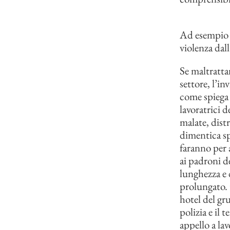
Ad esempio
violenza dall
Se maltratta
settore, l’in
come spiega 
lavoratrici d
malate, dist
dimentica sp
faranno per 
ai padroni d
lunghezza e d
prolungato. t
hotel del gr
polizia e il 
appello a lav