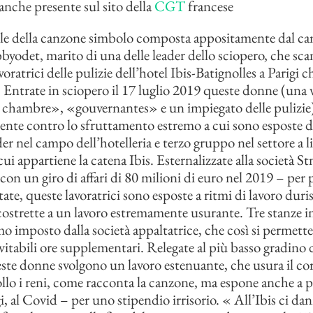
anche presente sul sito della
CGT
francese
ole della canzone simbolo composta appositamente dal ca
byodet, marito di una delle leader dello sciopero, che sca
avoratrici delle pulizie dell’hotel Ibis-Batignolles a Parigi 
 Entrate in sciopero il 17 luglio 2019 queste donne (una 
chambre», «gouvernantes» e un impiegato delle pulizie)
nte contro lo sfruttamento estremo a cui sono esposte 
r nel campo dell’hotelleria e terzo gruppo nel settore a li
i appartiene la catena Ibis. Esternalizzate alla società St
 con un giro di affari di 80 milioni di euro nel 2019 – per 
ate, queste lavoratrici sono esposte a ritmi di lavoro duri
costrette a un lavoro estremamente usurante. Tre stanze i
tmo imposto dalla società appaltatrice, che così si permett
vitabili ore supplementari. Relegate al più basso gradino d
ueste donne svolgono un lavoro estenuante, che usura il co
collo i reni, come racconta la canzone, ma espone anche a 
gi, al Covid – per uno stipendio irrisorio. « All’Ibis ci da