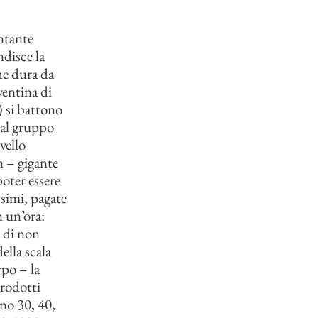
ntante
ndisce la
che dura da
ventina di
 si battono
dal gruppo
vello
n – gigante
poter essere
ssimi, pagate
n un’ora:
e di non
ella scala
rpo – la
prodotti
nno 30, 40,