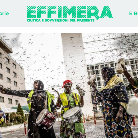
orie
E B