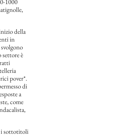
700-1000
atignolle,
inizio della
enti in
i svolgono
 settore è
ratti
elleria
rici pover*.
 permesso di
 esposte a
iste, come
ndacalista,
i sottotitoli