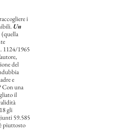
raccogliere i
ibili.
Un
 (quella
nte
 n. 1124/1965
’autore,
ione del
indubbia
adre e
?
Con una
liato il
alidità
18 gli
giunti 59.585
è piuttosto