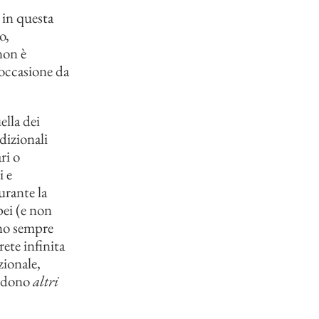
e in questa
o,
non è
’occasione da
ella dei
adizionali
ri o
i e
urante la
ei (e non
ano sempre
ete infinita
zionale,
cidono
altri