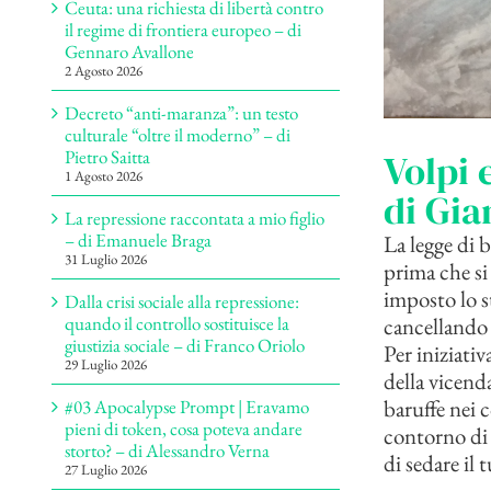
Ceuta: una richiesta di libertà contro
il regime di frontiera europeo – di
Gennaro Avallone
2 Agosto 2026
Decreto “anti-maranza”: un testo
culturale “oltre il moderno” – di
Volpi 
Pietro Saitta
1 Agosto 2026
di Gia
La repressione raccontata a mio figlio
– di Emanuele Braga
La legge di 
31 Luglio 2026
prima che si 
imposto lo s
Dalla crisi sociale alla repressione:
cancellando
quando il controllo sostituisce la
giustizia sociale – di Franco Oriolo
Per iniziati
29 Luglio 2026
della vicend
baruffe nei 
#03 Apocalypse Prompt | Eravamo
pieni di token, cosa poteva andare
contorno di 
storto? – di Alessandro Verna
di sedare il 
27 Luglio 2026