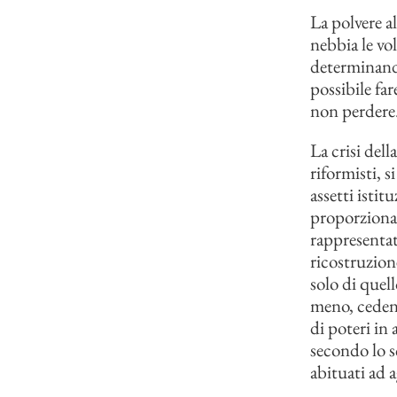
La polvere al
nebbia le vo
determinando
possibile far
non perdere
La crisi dell
riformisti, s
assetti istit
proporzionali
rappresentati
ricostruzion
solo di quel
meno, cedend
di poteri in 
secondo lo 
abituati ad a