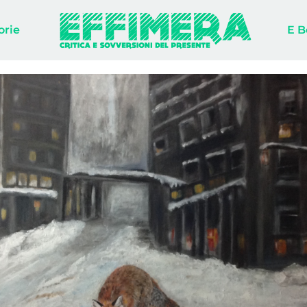
orie
E B