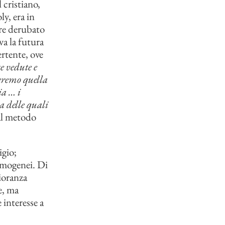
 cristiano,
ly, era in
ere derubato
va la futura
ertente, ove
e vedute e
teremo quella
ia … i
 delle quali
al metodo
igio;
omogenei. Di
gioranza
e, ma
 interesse a