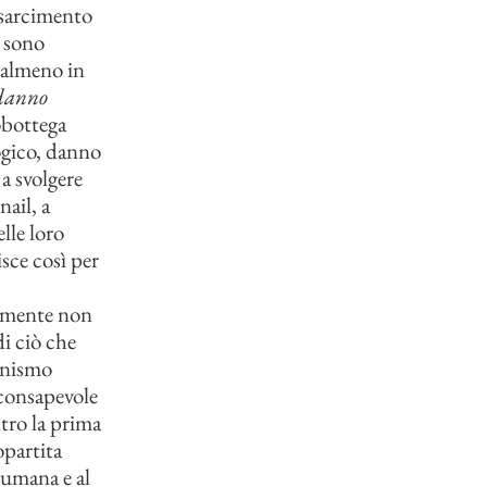
risarcimento
; sono
o almeno in
danno
obottega
ogico, danno
 a svolgere
ail, a
lle loro
sce così per
ilmente non
di ciò che
anismo
 consapevole
tro la prima
opartita
a umana e al