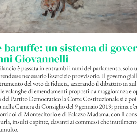
e baruffe: un sistema di gove
nni Giovannelli
bilancio è passata in entrambi i rami del parlamento, solo 
rendesse necessario l’esercizio provvisorio. Il governo gial
trumento del voto di fiducia, azzerando il dibattito in aul
 le valanghe di emendamenti proposti da maggioranza e o
va del Partito Democratico la Corte Costituzionale si è po
a nella Camera di Consiglio del 9 gennaio 2019; prima c’er
corridoi di Montecitorio e di Palazzo Madama, con il con
urla, insulti e spinte, davanti ai commessi che inutilmen
tumulto.