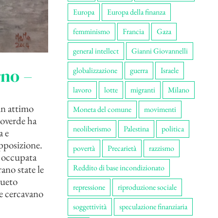
Europa
Europa della finanza
femminismo
Francia
Gaza
general intellect
Gianni Giovannelli
rno –
globalizzazione
guerra
Israele
lavoro
lotte
migranti
Milano
un attimo
Moneta del comune
movimenti
loverde ha
neoliberismo
Palestina
politica
a e
pposizione.
povertà
Precarietà
razzismo
i occupata
Reddito di base incondizionato
ano state le
sueto
repressione
riproduzione sociale
te cercavano
soggettività
speculazione finanziaria