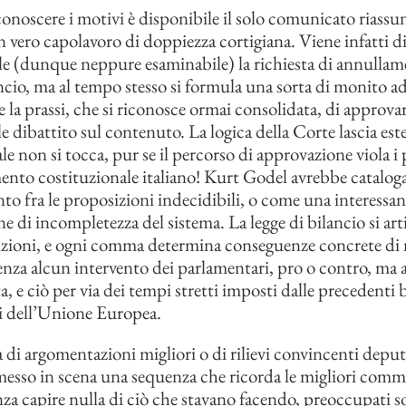
conoscere i motivi è disponibile il solo comunicato riassun
n vero capolavoro di doppiezza cortigiana. Viene infatti d
e (dunque neppure esaminabile) la richiesta di annullam
ancio, ma al tempo stesso si formula una sorta di monito a
la prassi, che si riconosce ormai consolidata, di approva
e dibattito sul contenuto. La logica della Corte lascia ester
ale non si tocca, pur se il percorso di approvazione viola i 
ento costituzionale italiano! Kurt Godel avrebbe cataloga
o fra le proposizioni indecidibili, o come una interessan
 di incompletezza del sistema. La legge di bilancio si arti
sizioni, e ogni comma determina conseguenze concrete di
za alcun intervento dei parlamentari, pro o contro, ma 
, e ciò per via dei tempi stretti imposti dalle precedenti 
i dell’Unione Europea.
di argomentazioni migliori o di rilievi convincenti deputa
esso in scena una sequenza che ricorda le migliori comm
za capire nulla di ciò che stavano facendo, preoccupati s