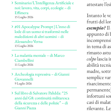
Seminario/L’Intelligenza Artificiale e
attestare l’es
noi: lavoro, vita, corpi, ecologie – di
Effimera
Intanto le vo
15 Luglio 2026
frutti del l
#01 Apocalypse Prompt | L’inno di
esempio?
Il
lode di un uomo si trasformò nelle
appunto di b
maledizioni di altri uomini – di
incomprensibi
Alessandro Verna
in tema di as
13 Luglio 2026
rimasto astu
La malattia mentale – di Marco
colpo
lascia 
Ciambellini
abilità tecn
11 Luglio 2026
madre, sottra
Archeologia repressiva – di Gianni
semplice var
Giovannelli
risarcimento 
9 Luglio 2026
permanente) 
Sul libro di Salvatore Palidda: “25
infortuni so
anni dal G8: continuità militaresca
casi di mala
della sicurezza e delle polizie” – di
rilevante. Le
Gianni Piazza