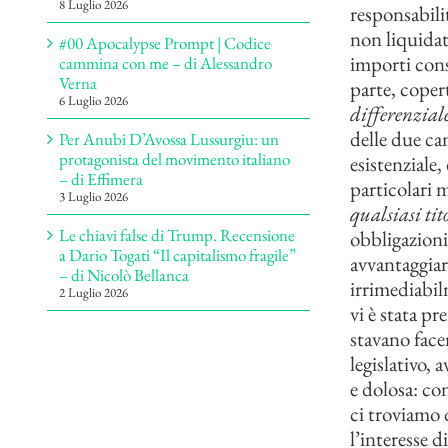
8 Luglio 2026
responsabili
non liquidat
#00 Apocalypse Prompt | Codice
importi cons
cammina con me – di Alessandro
Verna
parte, copert
6 Luglio 2026
differenzial
delle due ca
Per Anubi D’Avossa Lussurgiu: un
protagonista del movimento italiano
esistenziale,
– di Effimera
particolari 
3 Luglio 2026
qualsiasi tit
Le chiavi false di Trump. Recensione
obbligazioni
a Dario Togati “Il capitalismo fragile”
avvantaggiar
– di Nicolò Bellanca
irrimediabil
2 Luglio 2026
vi è stata p
stavano face
legislativo, 
e dolosa: co
ci troviamo 
l’interesse d