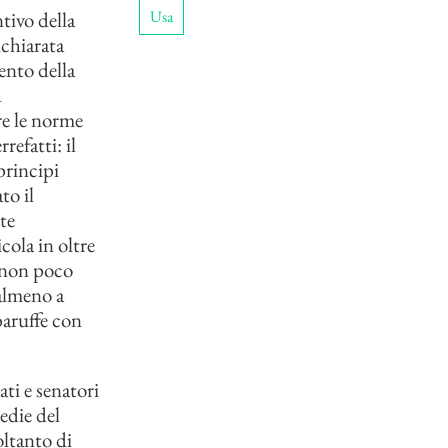
Usa
tivo della
ichiarata
ento della
d
re le norme
refatti: il
principi
to il
te
cola in oltre
 non poco
almeno a
baruffe con
ti e senatori
edie del
oltanto di