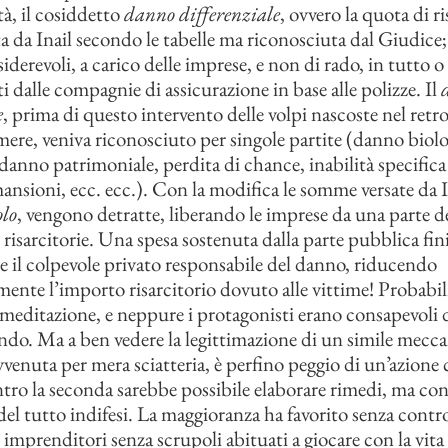
tà, il cosiddetto
danno differenziale
, ovvero la quota di 
a da Inail secondo le tabelle ma riconosciuta dal Giudice
iderevoli, a carico delle imprese, e non di rado, in tutto 
i dalle compagnie di assicurazione in base alle polizze. Il
e
, prima di questo intervento delle volpi nascoste nel retr
mere, veniva riconosciuto per singole partite (danno biol
 danno patrimoniale, perdita di chance, inabilità specifica
mansioni, ecc. ecc.). Con la modifica le somme versate da In
olo
, vengono detratte, liberando le imprese da una parte de
 risarcitorie. Una spesa sostenuta dalla parte pubblica fini
e il colpevole privato responsabile del danno, riducendo
mente l’importo risarcitorio dovuto alle vittime! Probab
remeditazione, e neppure i protagonisti erano consapevoli 
ndo. Ma a ben vedere la legittimazione di un simile mecc
avvenuta per mera sciatteria, è perfino peggio di un’azione
ntro la seconda sarebbe possibile elaborare rimedi, ma con
del tutto indifesi. La maggioranza ha favorito senza contr
i imprenditori senza scrupoli abituati a giocare con la vit