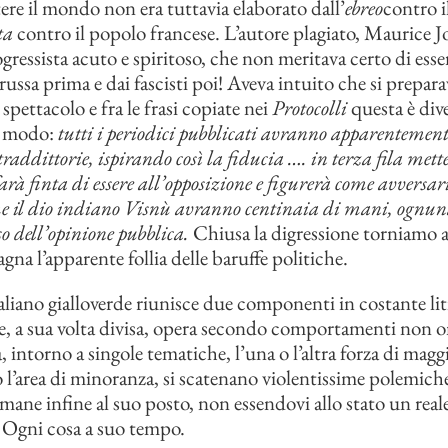
ere il mondo non era tuttavia elaborato dall’
ebreo
contro il
ta
contro il popolo francese. L’autore plagiato, Maurice Jo
ogressista acuto e spiritoso, che non meritava certo di ess
 russa prima e dai fascisti poi! Aveva intuito che si prepara
 spettacolo e fra le frasi copiate nei
Protocolli
questa è div
ro modo:
tutti i periodici pubblicati avranno apparentement
raddittorie, ispirando così la fiducia …. in terza fila met
rà finta di essere all’opposizione e figurerà come avversar
e il dio indiano Visnù avranno centinaia di mani, ognuna
lso dell’opinione pubblica.
Chiusa la digressione torniamo 
na l’apparente follia delle baruffe politiche.
taliano gialloverde riunisce due componenti in costante lit
e, a sua volta divisa, opera secondo comportamenti non 
a, intorno a singole tematiche, l’una o l’altra forza di mag
 l’area di minoranza, si scatenano violentissime polemich
imane infine al suo posto, non essendovi allo stato un reale
. Ogni cosa a suo tempo.