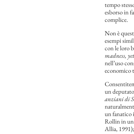
tempo stesso
esborso in fa
complice.
Non è questa
esempi simil
con le loro 
madness, yet 
nell’uso con
economico tr
Consentitemi
un deputato
anziani di S
naturalmente
un fanatico 
Rollin in u
Allia, 1991);