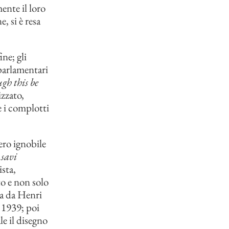
ente il loro
, si è resa
ne; gli
parlamentari
gh this be
izzato,
e i complotti
ero ignobile
 savi
ista,
o e non solo
ta da Henri
 1939; poi
le il disegno