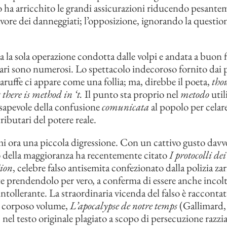
 ha arricchito le grandi assicurazioni riducendo pesantem
vore dei danneggiati; l’opposizione, ignorando la questione
 la sola operazione condotta dalle volpi e andata a buon fi
ari sono numerosi. Lo spettacolo indecoroso fornito dai 
baruffe ci appare come una follia; ma, direbbe il poeta,
thou
there is method in ‘t.
Il punto sta proprio nel
metodo
util
sapevole della confusione
comunicata
al popolo per celar
ibutari del potere reale.
 ora una piccola digressione. Con un cattivo gusto davv
 della maggioranza ha recentemente citato
I protocolli dei
ion
, celebre falso antisemita confezionato dalla polizia zar
 prendendolo per vero, a conferma di essere anche incolt
intollerante. La straordinaria vicenda del falso è racconta
n corposo volume,
L’apocalypse de notre temps
(Gallimard,
 nel testo originale plagiato a scopo di persecuzione razzia