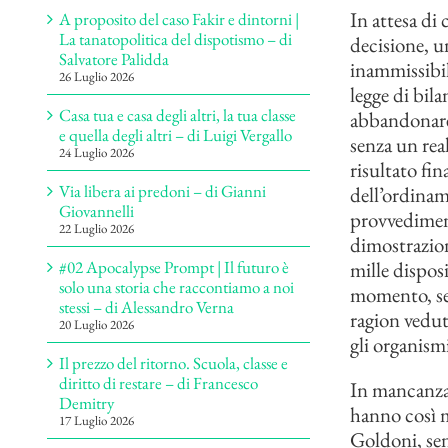
In attesa di 
A proposito del caso Fakir e dintorni |
La tanatopolitica del dispotismo – di
decisione, u
Salvatore Palidda
inammissibil
26 Luglio 2026
legge di bil
Casa tua e casa degli altri, la tua classe
abbandonare 
e quella degli altri – di Luigi Vergallo
senza un real
24 Luglio 2026
risultato fin
Via libera ai predoni – di Gianni
dell’ordinam
Giovannelli
provvediment
22 Luglio 2026
dimostrazione
mille dispo
#02 Apocalypse Prompt | Il futuro è
solo una storia che raccontiamo a noi
momento, sen
stessi – di Alessandro Verna
ragion veduta
20 Luglio 2026
gli organism
Il prezzo del ritorno. Scuola, classe e
diritto di restare – di Francesco
In mancanza 
Demitry
hanno così m
17 Luglio 2026
Goldoni, sen