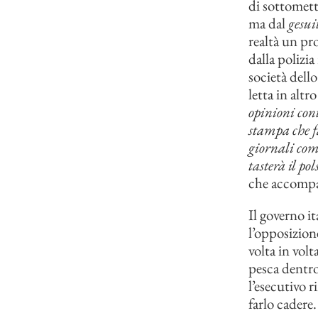
di sottomett
ma dal
gesui
realtà un pr
dalla polizia
società dello
letta in alt
opinioni cont
stampa che fa
giornali com
tasterà il po
che accompag
Il governo i
l’opposizion
volta in volt
pesca dentro
l’esecutivo r
farlo cadere