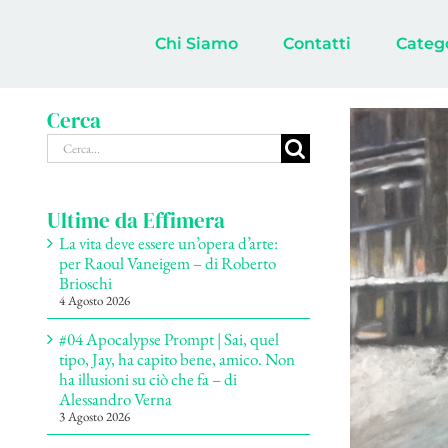
Salta
al
Chi Siamo
Contatti
Categ
contenuto
Cerca
Ingrandisci
Cerca
immagine
per:
Ultime da Effimera
La vita deve essere un’opera d’arte:
per Raoul Vaneigem – di Roberto
Brioschi
4 Agosto 2026
#04 Apocalypse Prompt | Sai, quel
tipo, Jay, ha capito bene, amico. Non
ha illusioni su ciò che fa – di
Alessandro Verna
3 Agosto 2026