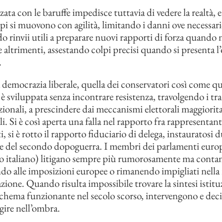
zata con le baruffe impedisce tuttavia di vedere la realtà, 
lpi si muovono con agilità, limitando i danni ove necessari
 rinvii utili a preparare nuovi rapporti di forza quando 
e altrimenti, assestando colpi precisi quando si presenta l
.
a democrazia liberale, quella dei conservatori così come qu
i è sviluppata senza incontrare resistenza, travolgendo i tr
uzionali, a prescindere dai meccanismi elettorali maggiorita
. Si è così aperta una falla nel rapporto fra rappresentant
, si è rotto il rapporto fiduciario di delega, instauratosi d
e del secondo dopoguerra. I membri dei parlamenti europ
lo italiano) litigano sempre più rumorosamente ma cont
o alle imposizioni europee o rimanendo impigliati nella r
azione. Quando risulta impossibile trovare la sintesi istitu
schema funzionante nel secolo scorso, intervengono e de
gire nell’ombra.