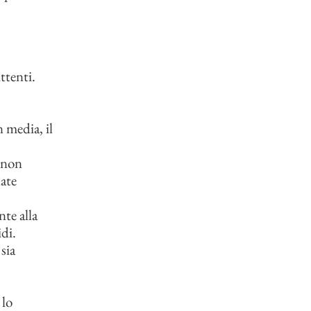
ttenti.
 media, il
o non
nate
te alla
di.
sia
 lo