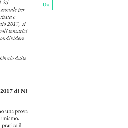
l 26
Usa
zionale per
ipata e
aio 2017, si
voli tematici
condividere
ebbraio dalle
.
 2017 di Ni
ano una prova
fermiamo.
pratica il