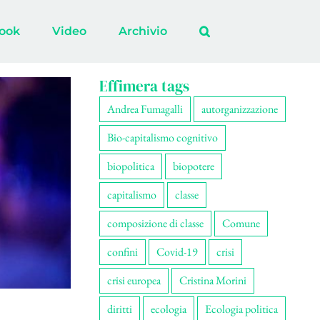
ook
Video
Archivio
Effimera tags
Andrea Fumagalli
autorganizzazione
Bio-capitalismo cognitivo
biopolitica
biopotere
capitalismo
classe
composizione di classe
Comune
confini
Covid-19
crisi
crisi europea
Cristina Morini
diritti
ecologia
Ecologia politica