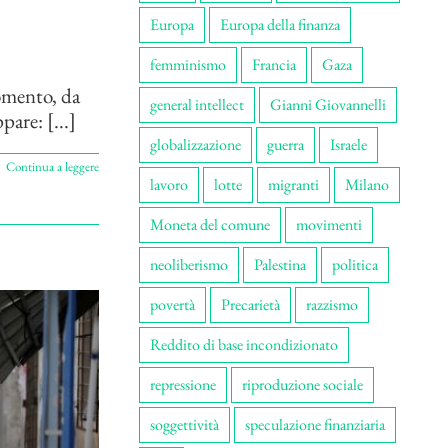
Europa
Europa della finanza
femminismo
Francia
Gaza
omento, da
general intellect
Gianni Giovannelli
pare: [...]
globalizzazione
guerra
Israele
Continua a leggere
lavoro
lotte
migranti
Milano
Moneta del comune
movimenti
neoliberismo
Palestina
politica
povertà
Precarietà
razzismo
Reddito di base incondizionato
repressione
riproduzione sociale
soggettività
speculazione finanziaria