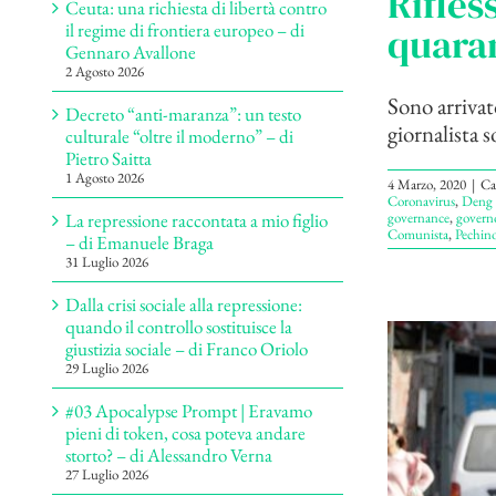
Rifles
Ceuta: una richiesta di libertà contro
quaran
il regime di frontiera europeo – di
Gennaro Avallone
2 Agosto 2026
Sono arriva
Decreto “anti-maranza”: un testo
giornalista s
culturale “oltre il moderno” – di
Pietro Saitta
1 Agosto 2026
4 Marzo, 2020
|
Ca
Coronavirus
,
Deng 
governance
,
govern
La repressione raccontata a mio figlio
Comunista
,
Pechin
– di Emanuele Braga
31 Luglio 2026
Dalla crisi sociale alla repressione:
quando il controllo sostituisce la
giustizia sociale – di Franco Oriolo
29 Luglio 2026
#03 Apocalypse Prompt | Eravamo
pieni di token, cosa poteva andare
storto? – di Alessandro Verna
27 Luglio 2026