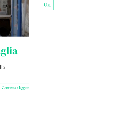
Usa
aglia
lla
Continua a leggere