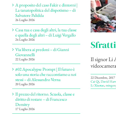
A proposito del caso Fakir e dintorni |
La tanatopolitica del dispotismo – di
Salvatore Palidda
26 Luglio 2026
Casa tua e casa degli altri, la tua classe
e quella degli altri – di Luigi Vergallo
24 Luglio 2026
Sfratt
Via libera ai predoni – di Gianni
Giovannelli
Il signor Li
22 Luglio 2026
videocamera. 
#02 Apocalypse Prompt | Il futuro è
solo una storia che raccontiamo a noi
22 Dicembre, 2017
stessi – di Alessandro Verna
Cai Qi
,
David Harv
20 Luglio 2026
Li Xiaotao
,
mingon
Il prezzo del ritorno. Scuola, classe e
diritto di restare – di Francesco
Demitry
17 Luglio 2026