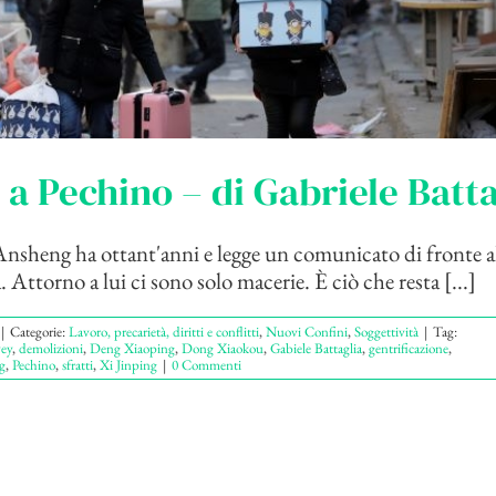
i a Pechino – di Gabriele Batt
 Ansheng ha ottant'anni e legge un comunicato di fronte a
Attorno a lui ci sono solo macerie. È ciò che resta [...]
|
Categorie:
Lavoro, precarietà, diritti e conflitti
,
Nuovi Confini
,
Soggettività
|
Tag:
ey
,
demolizioni
,
Deng Xiaoping
,
Dong Xiaokou
,
Gabiele Battaglia
,
gentrificazione
,
g
,
Pechino
,
sfratti
,
Xi Jinping
|
0 Commenti