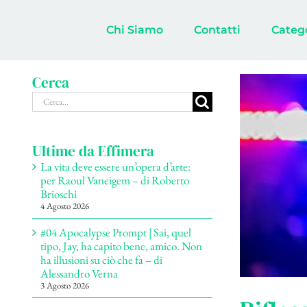
Salta
al
Chi Siamo
Contatti
Categ
contenuto
Cerca
Cerca
per:
Ultime da Effimera
La vita deve essere un’opera d’arte:
per Raoul Vaneigem – di Roberto
Brioschi
4 Agosto 2026
#04 Apocalypse Prompt | Sai, quel
tipo, Jay, ha capito bene, amico. Non
ha illusioni su ciò che fa – di
Alessandro Verna
3 Agosto 2026