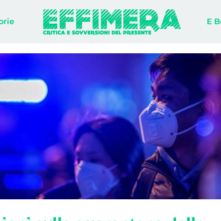
orie
E B