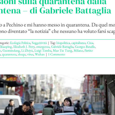
sioni sulla quarantena dalla
tena – di Gabriele Battaglia
to a Pechino e mi hanno messo in quarantena. Da quel m
ono diventato “la notizia” che nessuno ha voluto farsi scap
tegorie:
Ecologia Politica
,
Soggettività
|
Tag:
biopolitica
,
capitalismo
,
Cina
,
Xiaoping
,
Elizabeth J. Perry
,
emergenza
,
Gabriele Battaglia
,
Georges Bataille
,
o
,
Guomindang
,
Li Zhiyu
,
Luigi Tomba
,
Mao Tse Tung
,
Milano
,
Partito
o
,
quarantena
,
shequ
,
virus
,
Wuhan
|
1 Commento